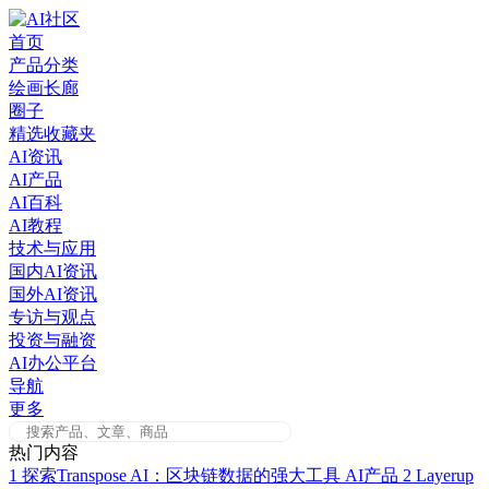
Skip
to
首页
content
产品分类
绘画长廊
圈子
精选收藏夹
AI资讯
AI产品
AI百科
AI教程
技术与应用
国内AI资讯
国外AI资讯
专访与观点
投资与融资
AI办公平台
导航
更多
热门内容
1
探索Transpose AI：区块链数据的强大工具
AI产品
2
Layerup