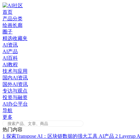
Skip
to
首页
content
产品分类
绘画长廊
圈子
精选收藏夹
AI资讯
AI产品
AI百科
AI教程
技术与应用
国内AI资讯
国外AI资讯
专访与观点
投资与融资
AI办公平台
导航
更多
热门内容
1
探索Transpose AI：区块链数据的强大工具
AI产品
2
Layer