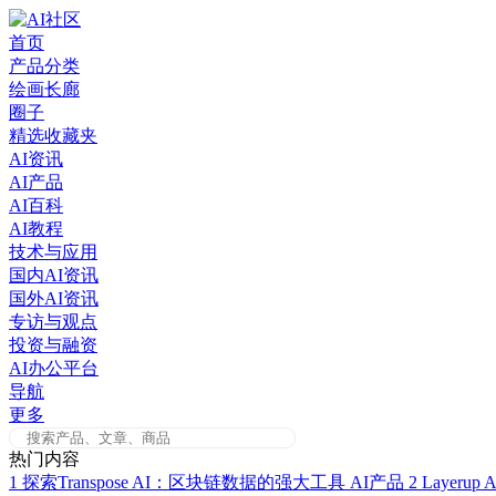
Skip
to
首页
content
产品分类
绘画长廊
圈子
精选收藏夹
AI资讯
AI产品
AI百科
AI教程
技术与应用
国内AI资讯
国外AI资讯
专访与观点
投资与融资
AI办公平台
导航
更多
热门内容
1
探索Transpose AI：区块链数据的强大工具
AI产品
2
Layer