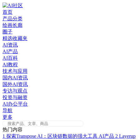
Skip
to
首页
content
产品分类
绘画长廊
圈子
精选收藏夹
AI资讯
AI产品
AI百科
AI教程
技术与应用
国内AI资讯
国外AI资讯
专访与观点
投资与融资
AI办公平台
导航
更多
热门内容
1
探索Transpose AI：区块链数据的强大工具
AI产品
2
Layerup