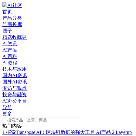
Skip
to
首页
content
产品分类
绘画长廊
圈子
精选收藏夹
AI资讯
AI产品
AI百科
AI教程
技术与应用
国内AI资讯
国外AI资讯
专访与观点
投资与融资
AI办公平台
导航
更多
热门内容
1
探索Transpose AI：区块链数据的强大工具
AI产品
2
Layerup