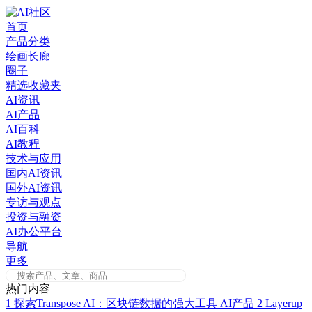
Skip
to
首页
content
产品分类
绘画长廊
圈子
精选收藏夹
AI资讯
AI产品
AI百科
AI教程
技术与应用
国内AI资讯
国外AI资讯
专访与观点
投资与融资
AI办公平台
导航
更多
热门内容
1
探索Transpose AI：区块链数据的强大工具
AI产品
2
Layerup