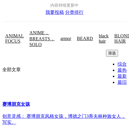
内容持续更新中
我要投稿
分类排行
ANIME，
ANIMAL
black
BLON
armor
BEARD
BREASTS，
FOCUS
hair
HAIR
SOLO
筛选
综合
全部文章
最热
最新
最旧
赛博朋克女孩
创意灵感： 赛博朋克风格女孩，博德之门3蒂夫林种族女人，
写实。