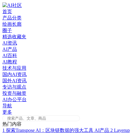
Skip
to
首页
content
产品分类
绘画长廊
圈子
精选收藏夹
AI资讯
AI产品
AI百科
AI教程
技术与应用
国内AI资讯
国外AI资讯
专访与观点
投资与融资
AI办公平台
导航
更多
热门内容
1
探索Transpose AI：区块链数据的强大工具
AI产品
2
Layerup