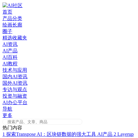
Skip
to
首页
content
产品分类
绘画长廊
圈子
精选收藏夹
AI资讯
AI产品
AI百科
AI教程
技术与应用
国内AI资讯
国外AI资讯
专访与观点
投资与融资
AI办公平台
导航
更多
热门内容
1
探索Transpose AI：区块链数据的强大工具
AI产品
2
Layerup