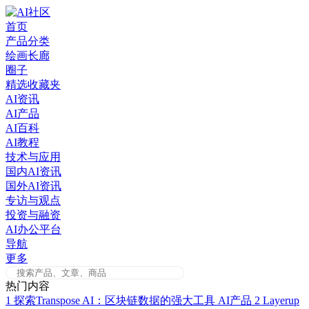
Skip
to
首页
content
产品分类
绘画长廊
圈子
精选收藏夹
AI资讯
AI产品
AI百科
AI教程
技术与应用
国内AI资讯
国外AI资讯
专访与观点
投资与融资
AI办公平台
导航
更多
热门内容
1
探索Transpose AI：区块链数据的强大工具
AI产品
2
Layerup