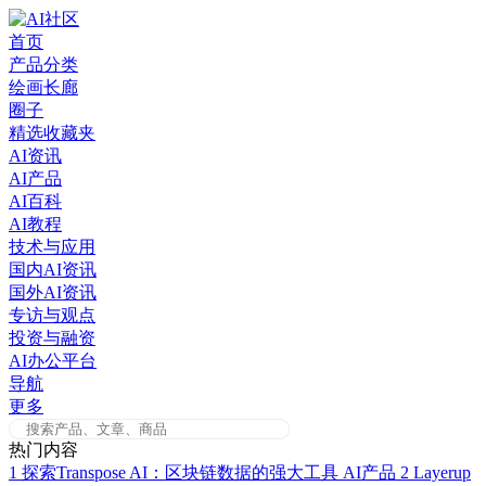
Skip
to
首页
content
产品分类
绘画长廊
圈子
精选收藏夹
AI资讯
AI产品
AI百科
AI教程
技术与应用
国内AI资讯
国外AI资讯
专访与观点
投资与融资
AI办公平台
导航
更多
热门内容
1
探索Transpose AI：区块链数据的强大工具
AI产品
2
Layerup