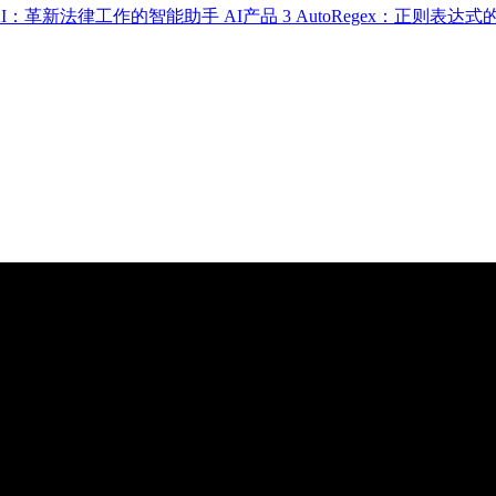
up AI：革新法律工作的智能助手
AI产品
3
AutoRegex：正则表达