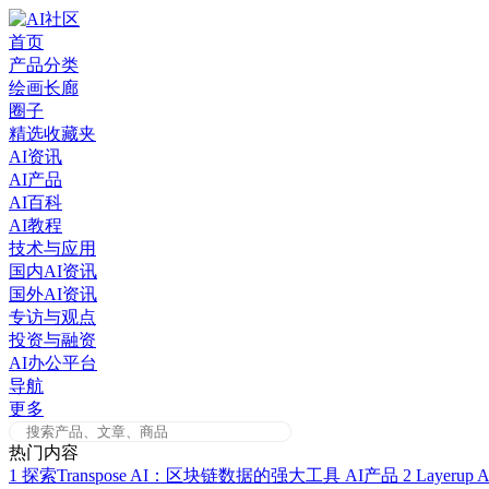
Skip
to
首页
content
产品分类
绘画长廊
圈子
精选收藏夹
AI资讯
AI产品
AI百科
AI教程
技术与应用
国内AI资讯
国外AI资讯
专访与观点
投资与融资
AI办公平台
导航
更多
热门内容
1
探索Transpose AI：区块链数据的强大工具
AI产品
2
Layer