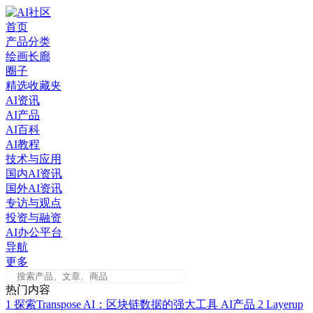
Skip
to
首页
content
产品分类
绘画长廊
圈子
精选收藏夹
AI资讯
AI产品
AI百科
AI教程
技术与应用
国内AI资讯
国外AI资讯
专访与观点
投资与融资
AI办公平台
导航
更多
热门内容
1
探索Transpose AI：区块链数据的强大工具
AI产品
2
Layerup