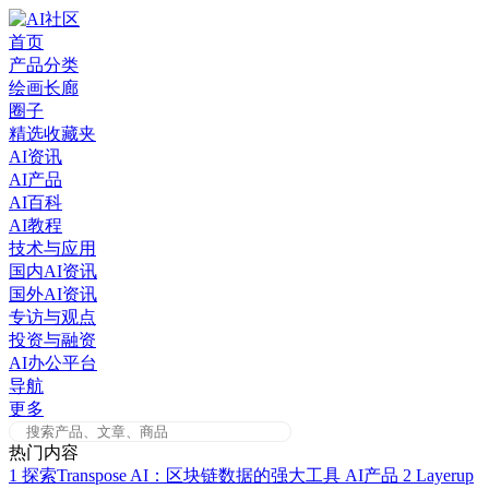
Skip
to
首页
content
产品分类
绘画长廊
圈子
精选收藏夹
AI资讯
AI产品
AI百科
AI教程
技术与应用
国内AI资讯
国外AI资讯
专访与观点
投资与融资
AI办公平台
导航
更多
热门内容
1
探索Transpose AI：区块链数据的强大工具
AI产品
2
Layerup