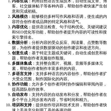
内容生成
：利用自然语言生成技术，自动生成文章、博
客、社交媒体帖子等各种内容，帮助创作者快速产生创
意和完成初稿。
风格模仿
：能够模仿多种写作风格和语调，使生成的内
容符合创作者或品牌的特定风格和语气。
内容优化
：提供语法检查、句子结构优化、关键词建议
和SEO优化等功能，帮助创作者提升内容的可读性和搜
索引擎排名。
数据分析
：分析内容的受众反应、阅读量、点赞数等数
据，为创作者提供数据驱动的创作建议和改进方向。
创意生成
：基于特定主题或关键词，自动生成创意和标
题，帮助创作者克服创作瓶颈。
多媒体集成
：支持整合图片、视频、音频等多媒体元
素，帮助创作者制作丰富多样的内容。
多语言支持
：支持多种语言的内容创作，帮助创作者扩
大受众范围，制作国际化的内容。
协作功能
：允许多个创作者同时协作编辑和审阅内容，
提高团队创作效率。
自动发布
：支持内容的自动发布和分发，帮助创作者在
多个平台上同步发布内容，节省时间和精力。
培训和支持
：提供创作培训和技术支持，帮助创作者快
速上手并充分利用工具的各项功能。