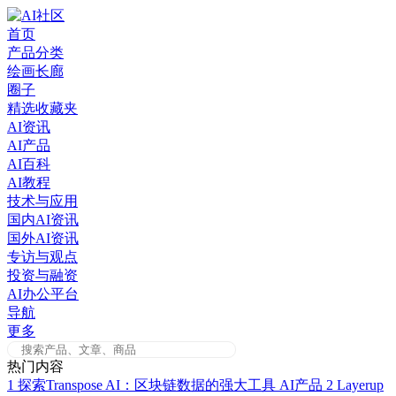
Skip
to
首页
content
产品分类
绘画长廊
圈子
精选收藏夹
AI资讯
AI产品
AI百科
AI教程
技术与应用
国内AI资讯
国外AI资讯
专访与观点
投资与融资
AI办公平台
导航
更多
热门内容
1
探索Transpose AI：区块链数据的强大工具
AI产品
2
Layerup