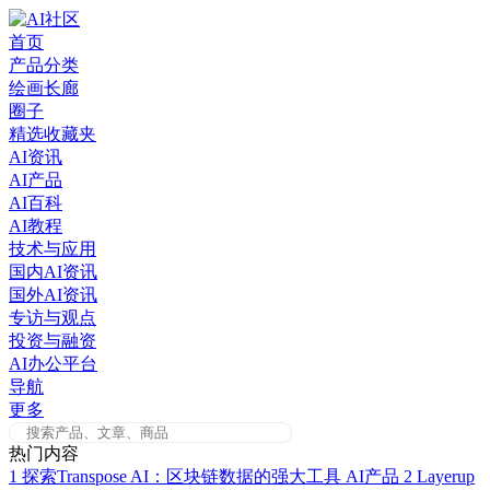
Skip
to
首页
content
产品分类
绘画长廊
圈子
精选收藏夹
AI资讯
AI产品
AI百科
AI教程
技术与应用
国内AI资讯
国外AI资讯
专访与观点
投资与融资
AI办公平台
导航
更多
热门内容
1
探索Transpose AI：区块链数据的强大工具
AI产品
2
Layerup