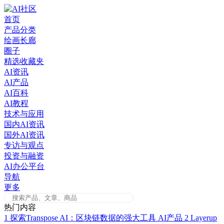
Skip
to
首页
content
产品分类
绘画长廊
圈子
精选收藏夹
AI资讯
AI产品
AI百科
AI教程
技术与应用
国内AI资讯
国外AI资讯
专访与观点
投资与融资
AI办公平台
导航
更多
热门内容
1
探索Transpose AI：区块链数据的强大工具
AI产品
2
Layerup