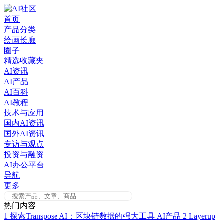
Skip
to
首页
content
产品分类
绘画长廊
圈子
精选收藏夹
AI资讯
AI产品
AI百科
AI教程
技术与应用
国内AI资讯
国外AI资讯
专访与观点
投资与融资
AI办公平台
导航
更多
热门内容
1
探索Transpose AI：区块链数据的强大工具
AI产品
2
Layerup