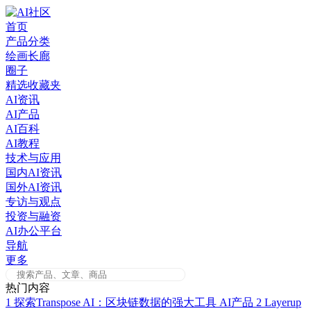
Skip
to
首页
content
产品分类
绘画长廊
圈子
精选收藏夹
AI资讯
AI产品
AI百科
AI教程
技术与应用
国内AI资讯
国外AI资讯
专访与观点
投资与融资
AI办公平台
导航
更多
热门内容
1
探索Transpose AI：区块链数据的强大工具
AI产品
2
Layerup