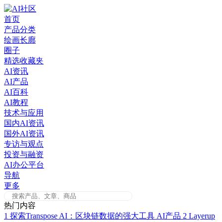
Skip
to
首页
content
产品分类
绘画长廊
圈子
精选收藏夹
AI资讯
AI产品
AI百科
AI教程
技术与应用
国内AI资讯
国外AI资讯
专访与观点
投资与融资
AI办公平台
导航
更多
热门内容
1
探索Transpose AI：区块链数据的强大工具
AI产品
2
Layerup