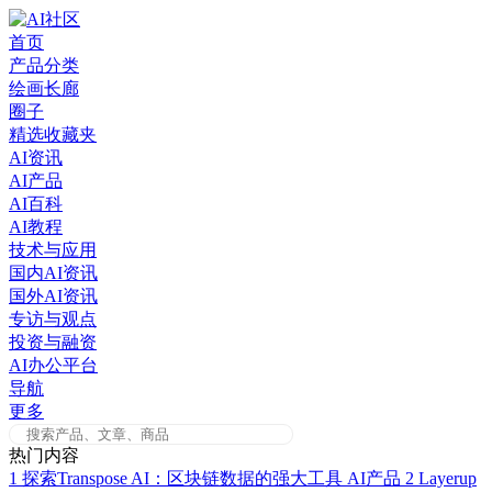
Skip
to
首页
content
产品分类
绘画长廊
圈子
精选收藏夹
AI资讯
AI产品
AI百科
AI教程
技术与应用
国内AI资讯
国外AI资讯
专访与观点
投资与融资
AI办公平台
导航
更多
热门内容
1
探索Transpose AI：区块链数据的强大工具
AI产品
2
Layerup