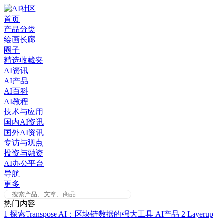
Skip
to
首页
content
产品分类
绘画长廊
圈子
精选收藏夹
AI资讯
AI产品
AI百科
AI教程
技术与应用
国内AI资讯
国外AI资讯
专访与观点
投资与融资
AI办公平台
导航
更多
热门内容
1
探索Transpose AI：区块链数据的强大工具
AI产品
2
Layerup