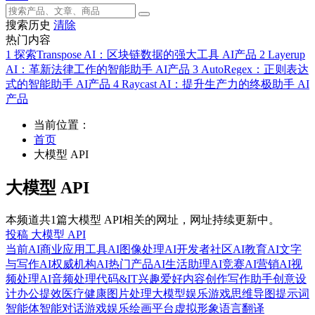
搜索历史
清除
热门内容
1
探索Transpose AI：区块链数据的强大工具
AI产品
2
Layerup
AI：革新法律工作的智能助手
AI产品
3
AutoRegex：正则表达
式的智能助手
AI产品
4
Raycast AI：提升生产力的终极助手
AI
产品
当前位置：
首页
大模型 API
大模型 API
本频道共1篇大模型 API相关的网址，网址持续更新中。
投稿 大模型 API
当前
AI商业应用工具
AI图像处理
AI开发者社区
AI教育
AI文字
与写作
AI权威机构
AI热门产品
AI生活助理
AI竞赛
AI营销
AI视
频处理
AI音频处理
代码&IT
兴趣爱好
内容创作
写作助手
创意设
计
办公提效
医疗健康
图片处理
大模型
娱乐游戏
思维导图
提示词
智能体
智能对话
游戏娱乐
绘画平台
虚拟形象
语言翻译