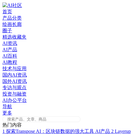
Skip
to
首页
content
产品分类
绘画长廊
圈子
精选收藏夹
AI资讯
AI产品
AI百科
AI教程
技术与应用
国内AI资讯
国外AI资讯
专访与观点
投资与融资
AI办公平台
导航
更多
热门内容
1
探索Transpose AI：区块链数据的强大工具
AI产品
2
Layerup