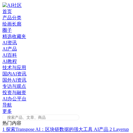
Skip
to
首页
content
产品分类
绘画长廊
圈子
精选收藏夹
AI资讯
AI产品
AI百科
AI教程
技术与应用
国内AI资讯
国外AI资讯
专访与观点
投资与融资
AI办公平台
导航
更多
热门内容
1
探索Transpose AI：区块链数据的强大工具
AI产品
2
Layerup