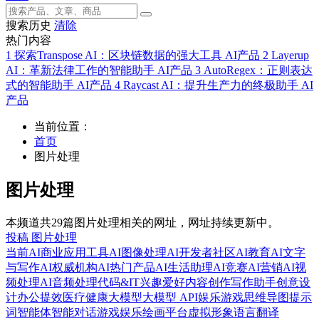
搜索历史
清除
热门内容
1
探索Transpose AI：区块链数据的强大工具
AI产品
2
Layerup
AI：革新法律工作的智能助手
AI产品
3
AutoRegex：正则表达
式的智能助手
AI产品
4
Raycast AI：提升生产力的终极助手
AI
产品
当前位置：
首页
图片处理
图片处理
本频道共29篇图片处理相关的网址，网址持续更新中。
投稿 图片处理
当前
AI商业应用工具
AI图像处理
AI开发者社区
AI教育
AI文字
与写作
AI权威机构
AI热门产品
AI生活助理
AI竞赛
AI营销
AI视
频处理
AI音频处理
代码&IT
兴趣爱好
内容创作
写作助手
创意设
计
办公提效
医疗健康
大模型
大模型 API
娱乐游戏
思维导图
提示
词
智能体
智能对话
游戏娱乐
绘画平台
虚拟形象
语言翻译