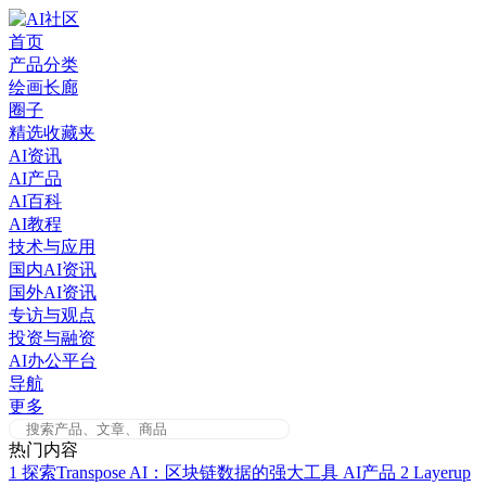
Skip
to
首页
content
产品分类
绘画长廊
圈子
精选收藏夹
AI资讯
AI产品
AI百科
AI教程
技术与应用
国内AI资讯
国外AI资讯
专访与观点
投资与融资
AI办公平台
导航
更多
热门内容
1
探索Transpose AI：区块链数据的强大工具
AI产品
2
Layerup