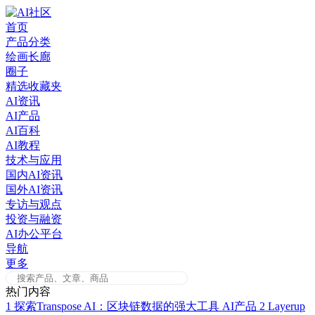
Skip
to
首页
content
产品分类
绘画长廊
圈子
精选收藏夹
AI资讯
AI产品
AI百科
AI教程
技术与应用
国内AI资讯
国外AI资讯
专访与观点
投资与融资
AI办公平台
导航
更多
热门内容
1
探索Transpose AI：区块链数据的强大工具
AI产品
2
Layerup