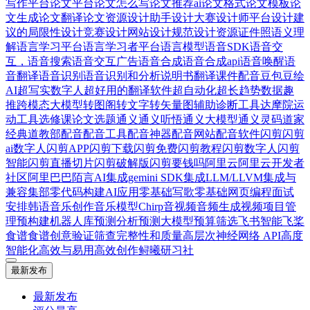
写作平台
论文平台
论文怎么写
论文推荐ai
论文格式
论文模板
论
文生成
论文翻译
论文资源
设计助手
设计大赛
设计师平台
设计建
议的局限性
设计竞赛
设计网站
设计规范
设计资源
证件照
语义理
解
语言学习平台
语言学习者平台
语言模型
语音SDK
语音交
互，语音搜索
语音交互广告
语音合成
语音合成api
语音唤醒
语
音翻译
语音识别
语音识别和分析
说明书翻译
课件配音
豆包
豆绘
AI
超写实数字人
超好用的翻译软件
超自动化
超长
趋势数据
趣
推
跨模态大模型
转图阁
转文字
转矢量图
辅助诊断工具
达摩院
运
动工具
选修课论文
选题
通义
通义听悟
通义大模型
通义灵码
道家
经典
道教部
配音
配音工具
配音神器
配音网站
配音软件
闪剪
闪剪
ai数字人
闪剪APP
闪剪下载
闪剪免费
闪剪教程
闪剪数字人
闪剪
智能
闪剪直播切片
闪剪破解版
闪剪要钱吗
阿里云
阿里云开发者
社区
阿里巴巴
陌言AI
集成gemini SDK
集成LLM/LLVM
集成与
兼容
集部
零代码构建AI应用
零基础写歌
零基础网页编程
面试
安排
韩语
音乐创作
音乐模型Chirp
音视频
音频生成视频
项目管
理
预构建机器人库
预测分析
预测大模型
预算筛选
飞书智能
飞桨
食谱
食谱创意
验证筛查完整性和质量
高层次神经网络 API
高度
智能化
高效与易用
高效创作
鲟曦研习社
最新发布
最新发布