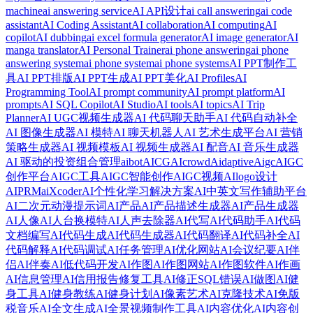
machine
ai answering service
AI API设计
ai call answering
ai code
assistant
AI Coding Assistant
AI collaboration
AI computing
AI
copilot
AI dubbing
ai excel formula generator
AI image generator
AI
manga translator
AI Personal Trainer
ai phone answering
ai phone
answering system
ai phone system
ai phone systems
AI PPT制作工
具
AI PPT排版
AI PPT生成
AI PPT美化
AI Profiles
AI
Programming Tool
AI prompt community
AI prompt platform
AI
prompts
AI SQL Copilot
AI Studio
AI tools
AI topics
AI Trip
Planner
AI UGC视频生成器
AI 代码聊天助手
AI 代码自动补全
AI 图像生成器
AI 模特
AI 聊天机器人
AI 艺术生成平台
AI 营销
策略生成器
AI 视频模板
AI 视频生成器
AI 配音
AI 音乐生成器
AI 驱动的投资组合管理
aibot
AICG
AIcrowd
Aidaptive
Aigc
AIGC
创作平台
AIGC工具
AIGC智能创作
AIGC视频
AIlogo设计
AIPRM
aiXcoder
AI个性化学习解决方案
AI中英文写作辅助平台
AI二次元动漫提示词
AI产品
AI产品描述生成器
AI产品生成器
AI人像
AI人台换模特
AI人声去除器
AI代写
AI代码助手
AI代码
文档编写
AI代码生成
AI代码生成器
AI代码翻译
AI代码补全
AI
代码解释
AI代码调试
AI任务管理
AI优化网站
AI会议纪要
AI伴
侣
AI伴奏
AI低代码开发
AI作图
AI作图网站
AI作图软件
AI作画
AI信息管理
AI信用报告修复工具
AI修正SQL错误
AI做图
AI健
身工具
AI健身教练
AI健身计划
AI像素艺术
AI克隆技术
AI免版
税音乐
AI全文生成
AI全景视频制作工具
AI内容优化
AI内容创