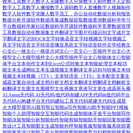
效率工具
数字人
数字人克隆
数字人分身
数字人制作
数字人定制
数字人工具
数字人播报
数字人源码
数字人直播
数字人视频制作
数字人软件
数字克隆人
数字员工，办公自动化
数据分析和报告
数据分析开源软件
数据库集成
数据提取
数据查询
数据科学学习
平台
数据科学家社区
数据科学开源软件
数据科学竞赛
数据管理
工具
数据自动化
数据集
文件翻译
文字图片扫描识别
文字成片
文
字翻译
文字识别OCR
文字转换语音
文字转视频
文字转视频工
具
文字转语音
文字转语音播音系统
文字转语音软件
文学经典
文
心
文心一格
文心一格提示词
文心一言
文心一言插件平台
文心大
模型
文心大模型插件
文心大模型插件平台
文心智能体
文心智能
体平台
文本创作
文本到Excel公式转换
文本智能处理
文本框功
能
文本生成网站
文本生成视频
文本翻译
文本识别与转换
文本转
视频
文本转视频（TTV）
文本转语音（TTS）
文本配音
文案生
成器
文案自动生成
文档分析
文档文本翻译
文档翻译
文档解析
文
献翻译
文生图
文生图模型
文生视频
文章改写
文章生成器
斑头雁
AI Agent
无代码 AI
无代码/低代码创建APP
无代码&低代码平台
无代码AI构建平台
无代码建站工具
无代码搭建
无代码生成
星
火大模型
晨羽AI
晨羽智云
智能ai写作
智能AI助手
智能PPT模板
智能个人助理
智能交互
智能代码生成
智能体开发平台
智能写作
智能决策
智能分析
智能创作
智能剪辑
智能助手
智能回复
智能图
形设计工具
智能图文生成
智能外呼
智能客服
智能客服系统部署
智能家装设计
智能工作台
智能抠图
智能推荐与归档
智能搜索
智