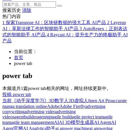
搜索历史
清除
热门内容
1
探索Transpose AI：区块链数据的强大工具
AI产品
2
Layerup
AI：革新法律工作的智能助手
AI产品
3
AutoRegex：正则表达
式的智能助手
AI产品
4
Raycast AI：提升生产力的终极助手
AI
产品
当前位置：
首页
power tab
power tab
本频道共1篇power tab相关的网址，网址持续更新中。
投稿 power tab
当前
《动手深度学习》
3D数字人
3D虚拟人
6pen Art Pro
accurate
manga translation online
Adobe
Adobe Firefly
advertising
copywriting
advertising video
advertising
videos
agentbuilder
agentgpt
agile build
agile project team
agile
team
agile team management
AI
AI 3D模型生成器
AI Agent
AI
Agent官网
AI Analytics助手
ai answer machine
ai answering