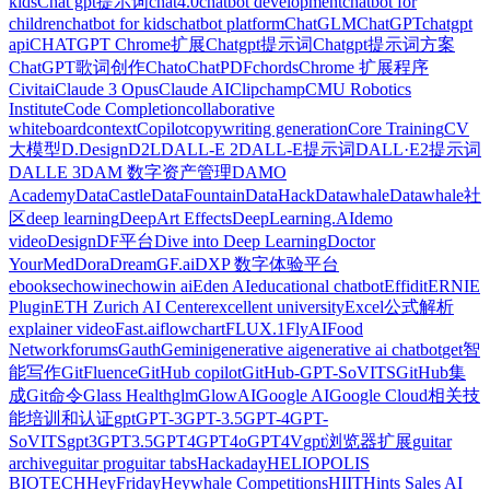
kids
Chat gpt提示词
chat4.0
chatbot development
chatbot for
children
chatbot for kids
chatbot platform
ChatGLM
ChatGPT
chatgpt
api
CHATGPT Chrome扩展
Chatgpt提示词
Chatgpt提示词方案
ChatGPT歌词创作
Chato
ChatPDF
chords
Chrome 扩展程序
Civitai
Claude 3 Opus
Claude AI
Clipchamp
CMU Robotics
Institute
Code Completion
collaborative
whiteboard
context
Copilot
copywriting generation
Core Training
CV
大模型
D.Design
D2L
DALL-E 2
DALL-E提示词
DALL·E2提示词
DALLE 3
DAM 数字资产管理
DAMO
Academy
DataCastle
DataFountain
DataHack
Datawhale
Datawhale社
区
deep learning
DeepArt Effects
DeepLearning.AI
demo
video
Design
DF平台
Dive into Deep Learning
Doctor
YourMed
Dora
DreamGF.ai
DXP 数字体验平台
ebooks
echowin
echowin ai
Eden AI
educational chatbot
Effidit
ERNIE
Plugin
ETH Zurich AI Center
excellent university
Excel公式解析
explainer video
Fast.ai
flowchart
FLUX.1
FlyAI
Food
Network
forums
Gauth
‎Gemini
generative ai
generative ai chatbot
get智
能写作
GitFluence
GitHub copilot
GitHub-GPT-SoVITS
GitHub集
成
Git命令
Glass Health
glm
GlowAI
Google AI
Google Cloud相关技
能培训和认证
gpt
GPT-3
GPT-3.5
GPT-4
GPT-
SoVITS
gpt3
GPT3.5
GPT4
GPT4o
GPT4V
gpt浏览器扩展
guitar
archive
guitar pro
guitar tabs
Hackaday
HELIOPOLIS
BIOTECH
HeyFriday
Heywhale Competitions
HIIT
Hints Sales AI