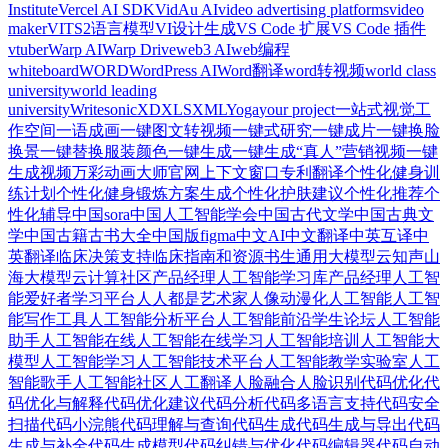
Institute
Vercel AI SDK
VidAu AI
video advertising platforms
video
maker
VITS2语言模型
VI设计生成
VS Code 扩展
VS Code 插件
vtuber
Warp AI
Warp Drive
web3 AI
web编程
whiteboard
WORD
WordPress AI
Word翻译
word转视频
world class
university
world leading
university
Writesonic
XD
XLS
XML
Yoga
your project
一站式视觉工
作空间
一语成画
一键图文转视频
一键式研究
一键成片
一键换脸
换景
一键替换服装颜色
一键生成
一键生成“真人”营销视频
一键
生成视频
万彩动画大师官网
上下文窗口
专利翻译
个性化健身训
练计划
个性化健身锻炼方案生成
个性化护肤建议
个性化推荐
个
性化辅导
中国sora
中国人工智能学会
中国古代文学
中国古典文
学
中国古籍古书大全
中国版figma
中文AI
中文翻译
中英互译
中
英翻译
临床决策支持
临床指南和资源
书生通用大模型
云知声山
海大模型
云计算社区
产品经理人工智能学习库
产品经理人工智
能爱好者学习平台
人人都是艺术家
人像动漫化
人工智能
人工智
能写作工具
人工智能分析平台
人工智能前沿学生论坛
人工智能
助手
人工智能在线
人工智能在线学习
人工智能培训
人工智能大
模型
人工智能学习
人工智能技术平台
人工智能教学实验室
人工
智能歌手
人工智能社区
人工翻译
人脸融合
人脸识别
代码优化
代
码优化与解释
代码优化建议
代码分析
代码多语言支持
代码安全
扫描
代码小浣熊
代码理解与查询
代码生成
代码生成与导出
代码
生成与补全
代码生成模型
代码纠错与优化
代码编辑器
代码自动