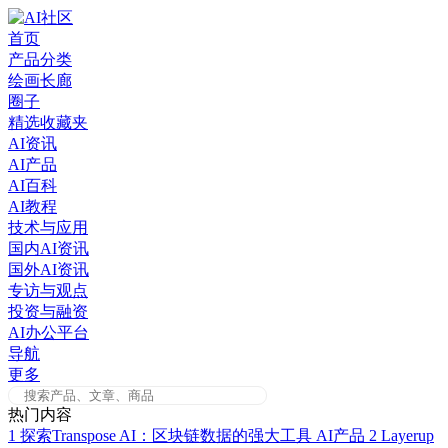
Skip
to
首页
content
产品分类
绘画长廊
圈子
精选收藏夹
AI资讯
AI产品
AI百科
AI教程
技术与应用
国内AI资讯
国外AI资讯
专访与观点
投资与融资
AI办公平台
导航
更多
热门内容
1
探索Transpose AI：区块链数据的强大工具
AI产品
2
Layerup