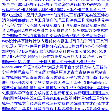
补全与生成
代码补全
代码补全与建议
代码解释器
代码解释工具
代码重构
企业AI创建品牌
企业AI解决方案
企业知识库
企业管
理AI
企业级AI应用
优质prompt
伯克利人工智能研究实验室
伴奏
消音
佛教部
健康监测工具
健康管理工具
健身工具
儒家经典
元宇
宙
元宇宙数字人
克隆人分身
免费AI工具
免费AI翻译
免费AI配
音
免费gpt4
免费在线思维导图
免费在线配音
免费算力
免费素材
免费翻译
免费视频剪辑软件
免费语音合成软件
免费音乐
公司
logo设计
共享锻炼计划
内容优化
内容生成
写作助手
写作工具
写
作机器人
写作软件
写作风格
分布式AIGC算力网络
办公小浣熊
加密货币 AI
动作捕捉
北京智谱华章科技有限公司
区块链
区块
链 AI
区块链数据探索
区块链数据集成
医疗人工智能平台
医疗
翻译
千帆ModelBuilder
千帆大模型平台
千帆大模型平台
ModelBuilder
千面AI模特
华为云大赛平台
华盛顿大学人工智能
实验室
博思白板
即时 AI
即时翻译
原画师
古文
古籍免费网站
古
籍在线阅读
古籍查询
古籍查阅
古籍阅读平台
古诗词
可商用大模
型
可视化开发
史部
商汤商量语言大模型
四库全书
团子ai
国内大
模型公司
国学
图像处理
图像模型
图像生成
图像转图像工具
图形
化数据科学平台
图文成片
图文生视频
图文转视频
图生图
图生文
功能
图生视频
在线AI工具
在线IDE
在线即时翻译
在线工具箱
在
线平台
在线文字转语音
在线编程支持
在线编辑器
在线翻译
在线
翻译学习工具
多功能音频制作工具
多样化绘画风格
多样化设计