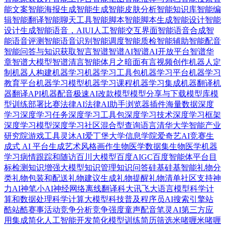
能文案
智能海报生成
智能生成
智能皮肤分析
智能知识库
智能编
辑
智能翻译
智能聊天工具
智能脚本
智能脚本生成
智能设计
智能
设计生成
智能语音，AIUI人工智能交互界面
智能语音合成
智
能语音评测
智能语音识别
智能调度
智能质检
智能辅助
智能配音
智能问答与知识获取
智言
智谱
智谱AI
智谱AI开放平台
智谱华
章
智谱大模型
智谱清言智能体
月之暗面
有言视频创作
机器人定
制
机器人构建
机器学习
机器学习工具包
机器学习平台
机器学习
教育平台
机器学习模型
机器学习课程
机器学习集成
机器翻译
机
器翻译API
机器配音
极速AI改款
模型
模型分享与下载
模型库
模
型训练部署
比赛
法律AI
法律AI助手
浏览器插件
海量数据
深度
学习
深度学习任务
深度学习工具包
深度学习技术
深度学习框架
深度学习模型
深度学习社区
混合型查询语言
清华大学智能产业
研究院
游戏工具
灵沐AI
爱丁堡大学信息学院
爱奇艺AI竞赛
生
成式 AI 平台
生成艺术风格画作
生物医学数据集
生物医学机器
学习
病情跟踪和随访
百川大模型
百度AIGC
百度智能体平台
目
标检测
知识增强大模型
知识管理
知识问答
硅基
硅基智能
礼物分
类
礼物包装和配送
礼物建议生成
礼物提醒
礼物清单
社区支持
神
力AI
神笔小AI
神经网络
离线翻译
科大讯飞大语言模型
科学计
算和数据处理
科学计算大模型
科技普及
程序员AI搜索引擎
站
酷
站酷赛事活动
竞争分析
竞争强度
童声配音
笔灵AI
第三方应
用集成
简化人工智能开发
简化模型训练
简历筛选
米啫喱
米啫喱