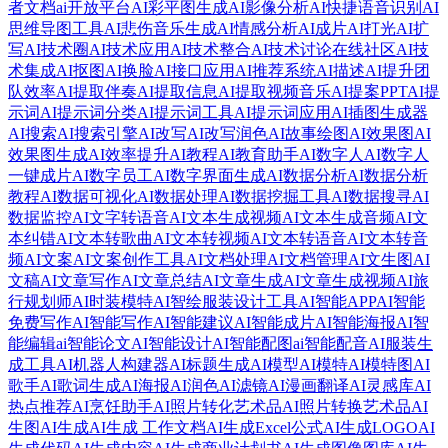
者文档
ai开放平台
AI彩平图生成
AI影像分析
AI快捷语音识别
AI
思维导图工具
AI悲伤音乐生成
AI情感分析
AI成片
AI打光
AI扩
写
AI技术圈
AI技术应用
AI技术整合
AI技术讨论在线社区
AI技
术集成
AI抠图
AI换脸
AI接口应用
AI推荐系统
AI描述
AI提升团
队效率
AI提取伴奏
AI提取信息
AI提取视频音乐
AI提案PPT
AI提
示词
AI提示词分类
AI提示词工具
AI提示词应用
AI插图生成器
AI搜索
AI搜索引擎
AI改写
AI改写润色
AI故事绘图
AI效果图
AI
效果图生成
AI效率提升
AI教程
AI教育助手
AI数字人
AI数字人
一键成片
AI数字员工
AI数字界面生成
AI数据分析
AI数据分析
教程
AI数据可视化
AI数据处理
AI数据挖掘工具
AI数据搜寻
AI
数据监控
AI文字转语音
AI文本生成视频
AI文本生成音频
AI文
本纠错
AI文本转歌曲
AI文本转视频
AI文本转语音
AI文本转音
频
AI文案
AI文案创作工具
AI文档处理
AI文档管理
AI文生图
AI
文稿
AI文章写作
AI文章总结
AI文章生成
AI文章生成视频
AI旅
行规划师
AI时装模特
AI智绘服装设计工具
AI智能APP
AI智能
免费写作
AI智能写作
AI智能建议
AI智能成片
AI智能海报
AI智
能编辑
ai智能论文
AI智能设计
AI智能配图
ai智能配音
AI服装生
成工具
AI机器人构建器
AI标题生成
AI模型
AI模特
AI模特图
AI
歌手
AI歌词生成
AI海报
AI润色
AI滤镜
AI漫画翻译
AI灵感库
AI
热点推荐
AI烹饪助手
AI照片转化艺术品
AI照片转换艺术品
AI
生图
AI生成
AI生成 工作文档
AI生成Excel公式
AI生成LOGO
AI