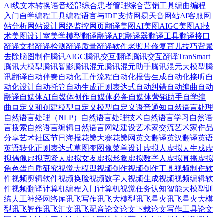
AI
线文本转换语音
经部
综合患者管理
综合营销工具
编曲
编程
入门自学
编程工具
编程语言与IDE支持
网易天音
网站AI客服
网
站分析
网站设计
网络监控
网页翻译
美图AI
美图AIGC
美图AI技
术
美图设计室
美学模型
翻译
翻译API
翻译器
翻译工具
翻译接口
翻译文档
翻译检测
翻译质量
翻译软件
老照片修复
育儿技巧
背景
去除
脑图制作
腾讯AIGC
腾讯交互翻译
腾讯交互翻译TranSmart
腾讯大模型
腾讯智影
腾讯混元
腾讯混元助手
腾讯混元大模型
腾
讯翻译
自动伴奏
自动化工作流程
自动化报告生成
自动化接听
自
动化设计
自动托管
自动生成正则表达式
自动纠错
自动编曲
自动
翻译
自媒体AI
自媒体创作
自媒体必备
自媒体营销助手
自学编
曲
自定义和创建模型
自定义模型
自定义语音通知
自然语言处理
自然语言处理（NLP）
自然语言处理技术
自然语言学习
自然语
言搜索
自然语言编辑
自然语言网站建设
艺术家交流
艺术家作品
分享
艺术社区
节日海报
花瓣大赛
花瓣网
英文翻译
英汉翻译
英语
英语转化正则表达式
草图变图像
菜单设计
虚拟人
虚拟人生成
虚
拟偶像
虚拟克隆人
虚拟女友
虚拟形象
虚拟数字人
虚拟直播
虚拟
角色
蛋白质研究
视觉大模型
视频创作
视频创作工具
视频制作软
件
视频剪辑软件
视频换脸
视频数字人
视频生成视频
视频编辑软
件
视频翻译
计算机编程入门
计算机视觉任务
认知智能大模型
训
练人工神经网络库
讯飞写作
讯飞大模型
讯飞星火
讯飞星火大模
型
讯飞智作
讯飞汇文
讯飞配音
论文
论文下载
论文写作工具
论文