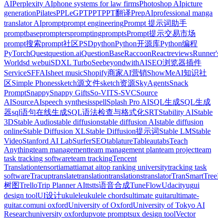
AI
Perplexity AI
phone systems for law firms
Photoshop AI
picture
generation
Pilates
PPLeGPT
PPT
PPT翻译
PrepAI
professional manga
translator AI
prompt
prompt engineering
Prompt 提示词助手
promptbase
prompters
prompting
prompts
Prompt提示交易市场
prompt搜索
prompt社区
PSD
python
Python开源库
Python编程
PyTorch
Quest
question.ai
QuestionBase
Raccoon
React
reviews
Runner'
World
sd webui
SDXL Turbo
SeebeyondwithAI
SEO浏览器插件
Service
SFFAI
sheet music
Shopify商家AI营销
ShowMeAI知识社
区
Simple Phones
sketch源文件
sketch资源
SkyAgents
Snack
Prompt
Snappy
Snappy Gifts
So-VITS-SVC
Source
AI
SourceAI
speech synthesis
spell
Splash Pro AI
SQL生成
SQL生成
器
sql语句在线生成
SQL语法检查与格式化
SRT
Stability AI
Stable
3D
Stable Audio
stable diffusion
stable diffusion AI
stable diffusion
online
Stable Diffusion XL
Stable Diffusion提示词
Stable LM
Stable
Video
Stanford AI Lab
SurferSEO
tablature
Tableau
tabs
Teach
Anything
team management
team management plan
team project
team
task tracking software
team tracking
Tencent
Translation
tensor
tiamat
tiamat ai
top ranking university
tracking task
software
Tracup
translate
translation
translations
translator
TranSmart
Tre
树图
Trello
Trip Planner AI
tts
tts语音合成
TuneFlow
Udacity
ug
ui
design tool
UI设计
ukulele
ukulele chords
ultimate guitar
ultimate-
guitar.com
uni oxford
University of Oxford
University of Tokyo AI
Research
university oxford
upvote prompts
ux design tool
Vector