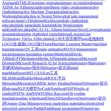
Assistant
HTML
iFoto
image generation
image recognition
Immuse
AI
INK for All
Instructables
intelligent video creation
interactive
chatbot
Interactive Machine Translation
Interactive
Workouts
Introduction to Neural Networks
it task management
software
Jamie's Fit
jsdesign
Kickboxing
kids chatbot
kids
education
kids games
kids learning
Kids Workouts
kig
gpt
Kimi
Kimi.ai
kindle
LALAL.AI
langchain
launchrock
Layerup
learn
l
prompting
learning chatbot
led zeppelin
lensai
Lessons
Line
Technology VidAu AI
llm plugin
LLM大语言模型
logo在线制作
LOGO生成器
LOGO设计
long
Machine Learning Mastery
machine
translation
macOS 工具
make animation
MANA)
management
tracking
manga translation engines
MarketingBlocks
AI
MedGPT
Meditation
Merlin API
metallica
miaocut
Microsoft
Designer
Microsoft Research AI for Science
midjourney
Midjourney
关键词
Midjourney指令
Midjourney提示词
mind
map
MindSpore
MIT CSAIL
mj工具
MLlib
ModelBuilder
Monica
MOOC平台
Moonshot
MoonshotAI
MSK Injury Healing
Nekton
Nijijourney提示
词
nirvana
NLP大模型
NoCode
Notebook
NSFW
nsfw ai
chatbot
NSFW chat
NSWF
Office Raccoon
Olvy
online
translation
online whiteboard
OpenAI
OpenBayes
Openjourney提示
词
Orange Data Mining
overseas marketing materials
oxford
oxford
uni
oxford university
PaddlePaddle
pair programmer
Peppertype-