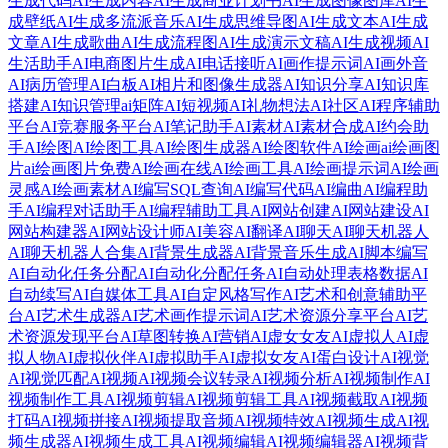
生成代码
AI生成内容
AI生成商业计划书
AI生成图像图库
AI生
成壁纸
AI生成多流派音乐
AI生成思维导图
AI生成文本
AI生成
文章
AI生成歌曲
AI生成流程图
AI生成演示文稿
AI生成视频
AI
生活助手
AI电商图片生成
AI电话接听
AI画作提示词
AI画外音
AI病历管理
AI白板
AI相片和图像生成器
AI知识分享
AI知识库
搭建
AI知识管理
ai矩阵
AI短视频
AI礼物想法
AI社区
AI程序辅助
平台
AI竞赛服务平台
AI笔记助手
AI素材
AI素材合成
AI约会助
手
AI绘图
AI绘图工具
AI绘图生成器
AI绘图软件
AI绘画
ai绘画图
片
ai绘画图片免费
AI绘画在线
AI绘画工具
AI绘画提示词
AI绘画
灵感
AI绘画素材
AI编写SQL查询
AI编写代码
AI编曲
AI编程助
手
AI编程对话助手
AI编程辅助工具
AI网站创建
AI网站建设
AI
网站构建器
AI网站设计师
AI美容
AI翻译
AI聊天
AI聊天机器人
AI聊天机器人合集
AI背景生成器
AI背景音乐生成
AI脚本编写
AI自动化任务分配
AI自动化分配任务
AI自动处理表格数据
AI
自动续写
AI自媒体工具
AI自定风格写作
AI艺术和创意辅助平
台
AI艺术生成器
AI艺术画作提示词
AI艺术资源分享平台
AI艺
术资源发现平台
AI草图转换
AI营销
AI虚女女友
AI虚拟人
AI虚
拟人物
AI虚拟伙伴
AI虚拟助手
AI虚拟女友
AI蛋白设计
AI视觉
AI视觉匹配
AI视频
AI视频会议转录
AI视频分析
AI视频制作
AI
视频制作工具
AI视频剪辑
AI视频剪辑工具
AI视频截取
AI视频
打码
AI视频拼接
AI视频提取音频
AI视频特效
AI视频生成
AI视
频生成器
AI视频生成工具
AI视频编辑
AI视频编辑器
AI视频背