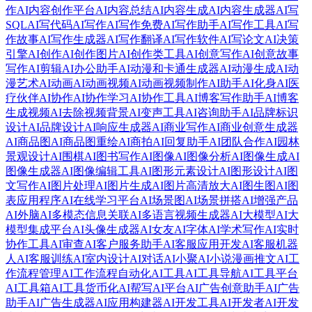
作
AI内容创作平台
AI内容总结
AI内容生成
AI内容生成器
AI写
SQL
AI写代码
AI写作
AI写作免费
AI写作助手
AI写作工具
AI写
作故事
AI写作生成器
AI写作翻译
AI写作软件
AI写论文
AI决策
引擎
AI创作
AI创作图片
AI创作类工具
AI创意写作
AI创意故事
写作
AI剪辑
AI办公助手
AI动漫和卡通生成器
AI动漫生成
AI动
漫艺术
AI动画
AI动画视频
AI动画视频制作
AI助手
AI化身
AI医
疗伙伴
AI协作
AI协作学习
AI协作工具
AI博客写作助手
AI博客
生成视频
AI去除视频背景
AI变声工具
AI咨询助手
AI品牌标识
设计
AI品牌设计
AI响应生成器
AI商业写作
AI商业创意生成器
AI商品图
AI商品图重绘
AI商拍
AI回复助手
AI团队合作
AI园林
景观设计
AI围棋
AI图书写作
AI图像
AI图像分析
AI图像生成
AI
图像生成器
AI图像编辑工具
AI图形元素设计
AI图形设计
AI图
文写作
AI图片处理
AI图片生成
AI图片高清放大
AI图生图
AI图
表应用程序
AI在线学习平台
AI场景图
AI场景拼搭
AI增强产品
AI外脑
AI多模态信息关联
AI多语言视频生成器
AI大模型
AI大
模型集成平台
AI头像生成器
AI女友
AI字体
AI学术写作
AI实时
协作工具
AI审查
AI客户服务助手
AI客服应用开发
AI客服机器
人
AI客服训练
AI室内设计
AI对话
AI小聚
AI小说漫画推文
AI工
作流程管理
AI工作流程自动化
AI工具
AI工具导航
AI工具平台
AI工具箱
AI工具货币化
AI帮写
AI平台
AI广告创意助手
AI广告
助手
AI广告生成器
AI应用构建器
AI开发工具
AI开发者
AI开发