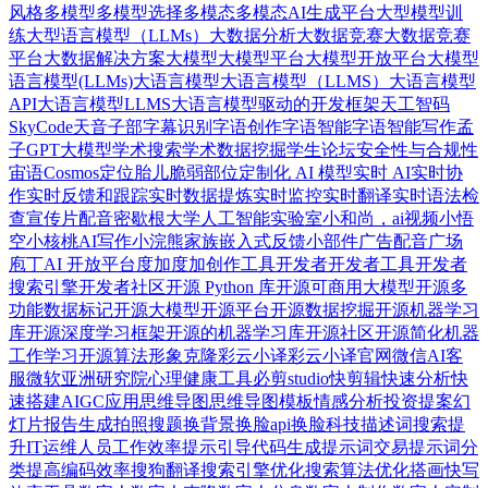
风格
多模型
多模型选择
多模态
多模态AI生成平台
大型模型训
练
大型语言模型（LLMs）
大数据分析
大数据竞赛
⼤数据竞赛
平台
大数据解决方案
大模型
大模型平台
大模型开放平台
大模型
语言模型(LLMs)
大语言模型
大语言模型（LLMS）
大语言模型
API
大语言模型LLMS
大语言模型驱动的开发框架
天工智码
SkyCode
天音
子部
字幕识别
字语创作
字语智能
字语智能写作
孟
子GPT大模型
学术搜索
学术数据挖掘
学生论坛
安全性与合规性
宙语Cosmos
定位胎儿脆弱部位
定制化 AI 模型
实时 AI
实时协
作
实时反馈和跟踪
实时数据提炼
实时监控
实时翻译
实时语法检
查
宣传片配音
密歇根大学人工智能实验室
小和尚，ai视频
小悟
空
小核桃AI写作
小浣熊家族
嵌入式反馈小部件
广告配音
广场
庖丁AI 开放平台
度加
度加创作工具
开发者
开发者工具
开发者
搜索引擎
开发者社区
开源 Python 库
开源可商用大模型
开源多
功能数据标记
开源大模型
开源平台
开源数据挖掘
开源机器学习
库
开源深度学习框架
开源的机器学习库
开源社区
开源简化机器
工作学习
开源算法
形象克隆
彩云小译
彩云小译官网
微信AI客
服
微软亚洲研究院
心理健康工具
必剪studio
快剪辑
快速分析
快
速搭建AIGC应用
思维导图
思维导图模板
情感分析
投资提案幻
灯片
报告生成
拍照搜题
换背景
换脸api
换脸科技
描述词搜索
提
升IT运维人员工作效率
提示引导代码生成
提示词交易
提示词分
类
提高编码效率
搜狗翻译
搜索引擎优化
搜索算法优化
搭画快写