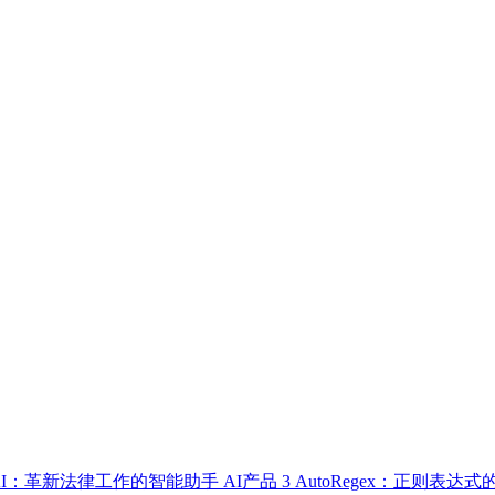
up AI：革新法律工作的智能助手
AI产品
3
AutoRegex：正则表达