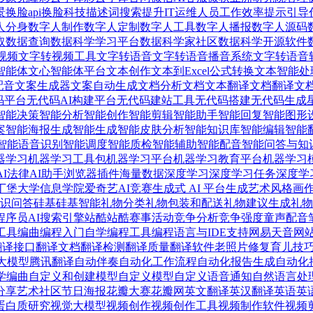
景
换脸api
换脸科技
描述词搜索
提升IT运维人员工作效率
提示引导
人分身
数字人制作
数字人定制
数字人工具
数字人播报
数字人源码
取
数据查询
数据科学学习平台
数据科学家社区
数据科学开源软件
视频
文字转视频工具
文字转语音
文字转语音播音系统
文字转语音
智能体
文心智能体平台
文本创作
文本到Excel公式转换
文本智能处
配音
文案生成器
文案自动生成
文档分析
文档文本翻译
文档翻译
文
码平台
无代码AI构建平台
无代码建站工具
无代码搭建
无代码生成
智能决策
智能分析
智能创作
智能剪辑
智能助手
智能回复
智能图形
案
智能海报生成
智能生成
智能皮肤分析
智能知识库
智能编辑
智能
智能语音识别
智能调度
智能质检
智能辅助
智能配音
智能问答与知
器学习
机器学习工具包
机器学习平台
机器学习教育平台
机器学习
I
法律AI助手
浏览器插件
海量数据
深度学习
深度学习任务
深度学
丁堡大学信息学院
爱奇艺AI竞赛
生成式 AI 平台
生成艺术风格画
识问答
硅基
硅基智能
礼物分类
礼物包装和配送
礼物建议生成
礼物
程序员AI搜索引擎
站酷
站酷赛事活动
竞争分析
竞争强度
童声配音
工具
编曲
编程入门自学
编程工具
编程语言与IDE支持
网易天音
网站
翻译接口
翻译文档
翻译检测
翻译质量
翻译软件
老照片修复
育儿技
大模型
腾讯翻译
自动伴奏
自动化工作流程
自动化报告生成
自动化
学编曲
自定义和创建模型
自定义模型
自定义语音通知
自然语言处
分享
艺术社区
节日海报
花瓣大赛
花瓣网
英文翻译
英汉翻译
英语
英
蛋白质研究
视觉大模型
视频创作
视频创作工具
视频制作软件
视频