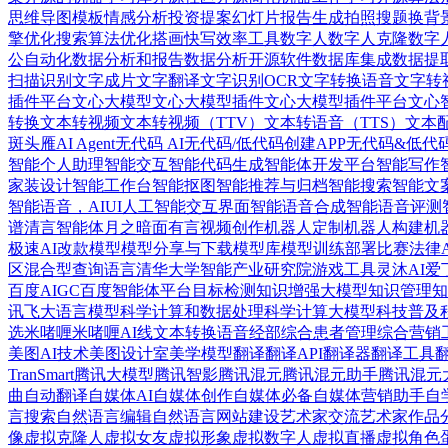
思维导图模板
情感分析
投资提案幻灯片
报告生成
拍照搜题
换背
擎优化
搜索算法优化
搭画快写
效率工具
数字人
数字人克隆
数字
公自动化
数据分析和报告
数据分析开源软件
数据库集成
数据提
扫描识别
文字成片
文字翻译
文字识别OCR
文字转换语音
文字转
插件平台
文心大模型
文心大模型插件
文心大模型插件平台
文心
转换
文本转视频
文本转视频（TTV）
文本转语音（TTS）
文本
斑头雁AI Agent
无代码 AI
无代码/低代码创建APP
无代码&低代
智能个人助理
智能交互
智能代码生成
智能体开发平台
智能写作
家装设计
智能工作台
智能抠图
智能推荐与归档
智能搜索
智能文
智能语音，AIUI人工智能交互界面
智能语音合成
智能语音评测
谱清言智能体
月之暗面
有言视频创作
机器人定制
机器人构建
机
极速AI改款
模型
模型分享与下载
模型库
模型训练部署
比赛
法律A
区
混合型查询语言
清华大学智能产业研究院
游戏工具
灵沐AI
爱
百度AIGC
百度智能体平台
目标检测
知识增强大模型
知识管理
知
讯飞大语言模型
科学计算和数据处理
科学计算大模型
科技普及
选
米啫喱
米啫喱AI
线文本转换语音
经部
综合患者管理
综合营销
美图AI技术
美图设计室
美学模型
翻译
翻译API
翻译器
翻译工具
TranSmart
腾讯大模型
腾讯智影
腾讯混元
腾讯混元助手
腾讯混元
曲
自动翻译
自媒体AI
自媒体创作
自媒体必备
自媒体营销助手
自
言搜索
自然语言编辑
自然语言网站建设
艺术家交流
艺术家作品
像
虚拟克隆人
虚拟女友
虚拟形象
虚拟数字人
虚拟直播
虚拟角色