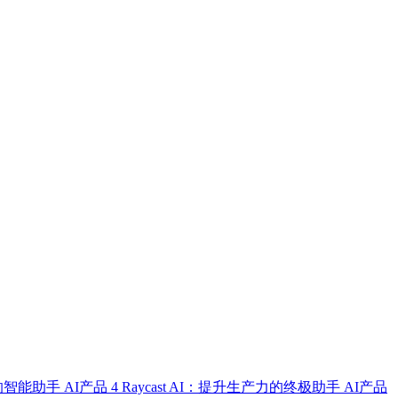
式的智能助手
AI产品
4
Raycast AI：提升生产力的终极助手
AI产品