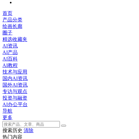
首页
产品分类
绘画长廊
圈子
精选收藏夹
AI资讯
AI产品
AI百科
AI教程
技术与应用
国内AI资讯
国外AI资讯
专访与观点
投资与融资
AI办公平台
导航
更多
搜索历史
清除
热门内容