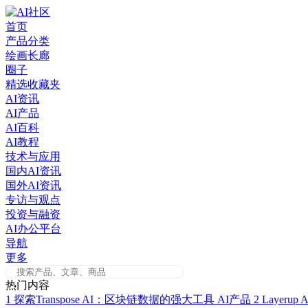
Skip
to
首页
content
产品分类
绘画长廊
圈子
精选收藏夹
AI资讯
AI产品
AI百科
AI教程
技术与应用
国内AI资讯
国外AI资讯
专访与观点
投资与融资
AI办公平台
导航
更多
热门内容
1
探索Transpose AI：区块链数据的强大工具
AI产品
2
Layer