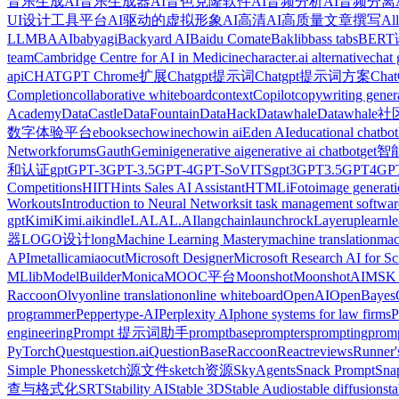
音乐生成
AI音乐生成器
AI音色克隆软件
AI音频分析
AI音频分离
UI设计工具平台
AI驱动的虚拟形象
AI高清
AI高质量文章撰写
All
LLM
BAAI
babyagi
Backyard AI
Baidu Comate
Baklib
bass tabs
BER
team
Cambridge Centre for AI in Medicine
character.ai alternative
chat 
api
CHATGPT Chrome扩展
Chatgpt提示词
Chatgpt提示词方案
Ch
Completion
collaborative whiteboard
context
Copilot
copywriting gener
Academy
DataCastle
DataFountain
DataHack
Datawhale
Datawhale社
数字体验平台
ebooks
echowin
echowin ai
Eden AI
educational chatbot
Network
forums
Gauth
‎Gemini
generative ai
generative ai chatbot
get
和认证
gpt
GPT-3
GPT-3.5
GPT-4
GPT-SoVITS
gpt3
GPT3.5
GPT4
GP
Competitions
HIIT
Hints Sales AI Assistant
HTML
iFoto
image generat
Workouts
Introduction to Neural Networks
it task management softwar
gpt
Kimi
Kimi.ai
kindle
LALAL.AI
langchain
launchrock
Layerup
learn
l
器
LOGO设计
long
Machine Learning Mastery
machine translation
ma
API
metallica
miaocut
Microsoft Designer
Microsoft Research AI for Sc
MLlib
ModelBuilder
Monica
MOOC平台
Moonshot
MoonshotAI
MSK I
Raccoon
Olvy
online translation
online whiteboard
OpenAI
OpenBayes
programmer
Peppertype-AI
Perplexity AI
phone systems for law firms
P
engineering
Prompt 提示词助手
promptbase
prompters
prompting
prom
PyTorch
Quest
question.ai
QuestionBase
Raccoon
React
reviews
Runner'
Simple Phones
sketch源文件
sketch资源
SkyAgents
Snack Prompt
Sna
查与格式化
SRT
Stability AI
Stable 3D
Stable Audio
stable diffusion
st