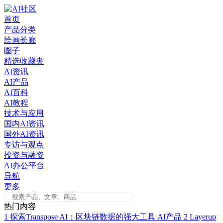
Skip
to
首页
content
产品分类
绘画长廊
圈子
精选收藏夹
AI资讯
AI产品
AI百科
AI教程
技术与应用
国内AI资讯
国外AI资讯
专访与观点
投资与融资
AI办公平台
导航
更多
热门内容
1
探索Transpose AI：区块链数据的强大工具
AI产品
2
Layerup