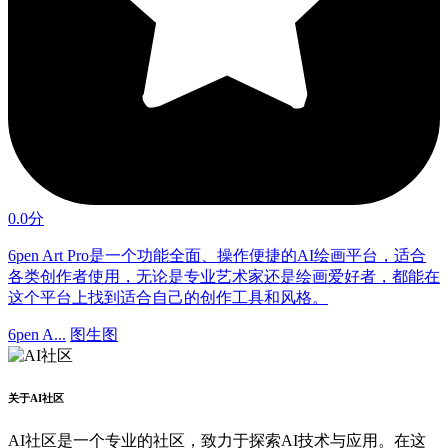
0.0分
6pen Art Pro是一个功能全面、操作便捷的AI绘画平台，适合
各类创作者使用，无论是专业艺术家还是绘画爱好者，都能在
这个平台上找到适合自己的创作工具和风格。
6pen A...
图生图
关于AI社区
AI社区是一个专业的社区，致力于探索AI技术与应用。在这