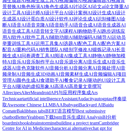
频生成器
AI视频生成工具
AI视频编辑
AI视频编辑器
AI视频背
景替换
AI角色扮演
AI角色生成器
AI讨论区
AI论文
ai论文降重
AI
设计工具
AI设计师
AI设计平台
AI设计案例
AI设计生成
AI设计
生成器
AI设计蛋白质
AI设计软件
AI评论生成
AI识别修图
AI诊
断
AI语音
AI语音克隆
AI语音助手
AI语音合成
AI语音生成器
AI
语音生成工具
AI语音转文字
AI课程
AI购物助手
AI跑步训练应
用
AI软件
AI软件工具
AI辅助功能
AI辅助编码
AI辅导
AI运动员
举重训练工具
AI运用工具集
AI选题
AI配色工具
AI配色方案
AI
配音
AI重构代码
AI销售团队
AI错别字修改
AI锻炼记录
AI长音
频生成
AI问卷调查工具
AI阅读
AI集成工具
AI静物
AI静物加模
特
AI音乐
AI音乐制作平台
AI音乐源分离
AI音乐生成
AI音乐生
成器
AI音色克隆软件
AI音频分析
AI音频分离
AI音频处理
AI音
频录制
AI音频生成3D动画
AI音频素材生成
AI音频编辑
AI项目
管理
AI颜色生成
AI食谱助手
AI餐食记录
AI驱动的UI设计工具
平台
AI驱动的虚拟形象
AI高清
AI高质量文章撰写
Allrecipes
AlterMe
android
API与应用程序集成
Ars
Technica
art
artificial intelligence
Assistant
Audacity
autogpt
au伴奏提
取
Awesome Chinese LLM
BAAI
babyagi
Backyard AI
Baidu
Comate
Baklib
bass tabs
BERT语言模型
Best submissive
chatbot
BetterYeah
bgm下载
bgm音乐生成
BI Analysis
BI分析
boardmix
books
brainstorming
building a project team
Cambridge
Centre for AI in Medicine
character.ai alternative
chat gpt for