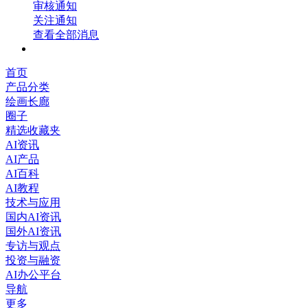
审核通知
关注通知
查看全部消息
首页
产品分类
绘画长廊
圈子
精选收藏夹
AI资讯
AI产品
AI百科
AI教程
技术与应用
国内AI资讯
国外AI资讯
专访与观点
投资与融资
AI办公平台
导航
更多