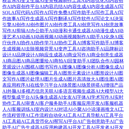
税音乐
AI全文生成
AI全景视频制作工具
AI内容优化
AI内容创
作
AI内容创作平台
AI内容总结
AI内容生成
AI内容生成器
AI写
SQL
AI写代码
AI写作
AI写作免费
AI写作助手
AI写作工具
AI写
作故事
AI写作生成器
AI写作翻译
AI写作软件
AI写论文
AI决策
引擎
AI创作
AI创作图片
AI创作类工具
AI创意写作
AI创意故事
写作
AI剪辑
AI办公助手
AI动漫和卡通生成器
AI动漫生成
AI动
漫艺术
AI动画
AI动画视频
AI动画视频制作
AI助手
AI化身
AI医
疗伙伴
AI协作
AI协作学习
AI协作工具
AI博客写作助手
AI博客
生成视频
AI去除视频背景
AI变声工具
AI咨询助手
AI品牌标识
设计
AI品牌设计
AI响应生成器
AI商业写作
AI商业创意生成器
AI商品图
AI商品图重绘
AI商拍
AI回复助手
AI团队合作
AI园林
景观设计
AI围棋
AI图书写作
AI图像
AI图像分析
AI图像生成
AI
图像生成器
AI图像编辑工具
AI图形元素设计
AI图形设计
AI图
文写作
AI图片处理
AI图片生成
AI图片高清放大
AI图生图
AI图
表应用程序
AI在线学习平台
AI场景图
AI场景拼搭
AI增强产品
AI外脑
AI多模态信息关联
AI多语言视频生成器
AI大模型
AI大
模型集成平台
AI头像生成器
AI女友
AI字体
AI学术写作
AI实时
协作工具
AI审查
AI客户服务助手
AI客服应用开发
AI客服机器
人
AI客服训练
AI室内设计
AI对话
AI小聚
AI小说漫画推文
AI工
作流程管理
AI工作流程自动化
AI工具
AI工具导航
AI工具平台
AI工具箱
AI工具货币化
AI帮写
AI平台
AI广告创意助手
AI广告
助手
AI广告生成器
AI应用构建器
AI开发工具
AI开发者
AI开发