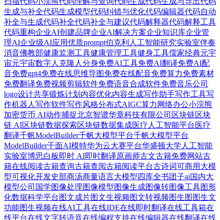
扫描
代码小浣熊
代码理解与查询
代码生成
代码生成与导出
代码
生成与补全
代码生成模型
代码纠错与优化
代码编辑器
代码自动
补全与生成
代码补全
代码补全与建议
代码解释器
代码解释工具
代码重构
企业AI创建品牌
企业AI解决方案
企业知识库
企业管
理AI
企业级AI应用
优质prompt
伯克利人工智能研究实验室
伴奏
消音
佛教部
健康监测工具
健康管理工具
健身工具
儒家经典
元宇
宙
元宇宙数字人
克隆人分身
免费AI工具
免费AI翻译
免费AI配
音
免费gpt4
免费在线思维导图
免费在线配音
免费算力
免费素材
免费翻译
免费视频剪辑软件
免费语音合成软件
免费音乐
公司
logo设计
共享锻炼计划
内容优化
内容生成
写作助手
写作工具
写
作机器人
写作软件
写作风格
分布式AIGC算力网络
办公小浣熊
加密货币 AI
动作捕捉
北京智谱华章科技有限公司
区块链
区块
链 AI
区块链数据探索
区块链数据集成
医疗人工智能平台
医疗
翻译
千帆ModelBuilder
千帆大模型平台
千帆大模型平台
ModelBuilder
千面AI模特
华为云大赛平台
华盛顿大学人工智能
实验室
博思白板
即时 AI
即时翻译
原画师
古文
古籍免费网站
古
籍在线阅读
古籍查询
古籍查阅
古籍阅读平台
古诗词
可商用大模
型
可视化开发
史部
商汤商量语言大模型
四库全书
团子ai
国内大
模型公司
国学
图像处理
图像模型
图像生成
图像转图像工具
图形
化数据科学平台
图文成片
图文生视频
图文转视频
图生图
图生文
功能
图生视频
在线AI工具
在线IDE
在线即时翻译
在线工具箱
在
线平台
在线文字转语音
在线编程支持
在线编辑器
在线翻译
在线