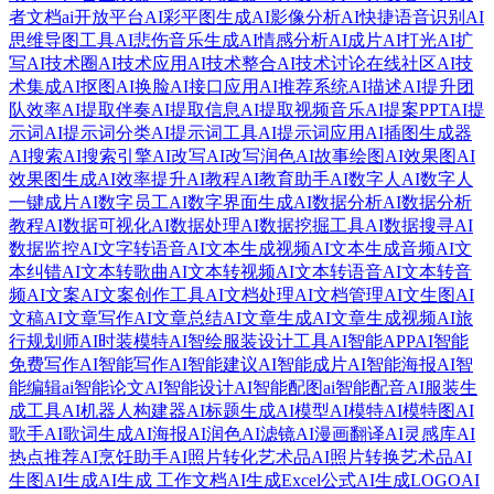
者文档
ai开放平台
AI彩平图生成
AI影像分析
AI快捷语音识别
AI
思维导图工具
AI悲伤音乐生成
AI情感分析
AI成片
AI打光
AI扩
写
AI技术圈
AI技术应用
AI技术整合
AI技术讨论在线社区
AI技
术集成
AI抠图
AI换脸
AI接口应用
AI推荐系统
AI描述
AI提升团
队效率
AI提取伴奏
AI提取信息
AI提取视频音乐
AI提案PPT
AI提
示词
AI提示词分类
AI提示词工具
AI提示词应用
AI插图生成器
AI搜索
AI搜索引擎
AI改写
AI改写润色
AI故事绘图
AI效果图
AI
效果图生成
AI效率提升
AI教程
AI教育助手
AI数字人
AI数字人
一键成片
AI数字员工
AI数字界面生成
AI数据分析
AI数据分析
教程
AI数据可视化
AI数据处理
AI数据挖掘工具
AI数据搜寻
AI
数据监控
AI文字转语音
AI文本生成视频
AI文本生成音频
AI文
本纠错
AI文本转歌曲
AI文本转视频
AI文本转语音
AI文本转音
频
AI文案
AI文案创作工具
AI文档处理
AI文档管理
AI文生图
AI
文稿
AI文章写作
AI文章总结
AI文章生成
AI文章生成视频
AI旅
行规划师
AI时装模特
AI智绘服装设计工具
AI智能APP
AI智能
免费写作
AI智能写作
AI智能建议
AI智能成片
AI智能海报
AI智
能编辑
ai智能论文
AI智能设计
AI智能配图
ai智能配音
AI服装生
成工具
AI机器人构建器
AI标题生成
AI模型
AI模特
AI模特图
AI
歌手
AI歌词生成
AI海报
AI润色
AI滤镜
AI漫画翻译
AI灵感库
AI
热点推荐
AI烹饪助手
AI照片转化艺术品
AI照片转换艺术品
AI
生图
AI生成
AI生成 工作文档
AI生成Excel公式
AI生成LOGO
AI