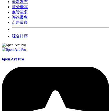
最新发布
评分最高
点赞最多
评论最多
点击最多
综合排序
6pen Art Pro