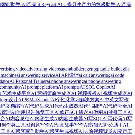
式的智能助手
AI产品
4
Raycast AI：提升生产力的终极助手
AI产品
ertising video
advertising videos
agentbuilder
agentgpt
agile build
agile
g machine
ai answering service
AI API设计
ai call answering
ai code
lator
AI Personal Trainer
ai phone answering
ai phone answering
 community
AI prompt platform
AI prompts
AI SQL Copilot
AI
I 艺术生成平台
AI 营销策略生成器
AI 视频模板
AI 视频生成器
AI
Ilogo设计
AIPRM
aiXcoder
AI个性化学习解决方案
AI中英文写作
代码文档编写
AI代码生成
AI代码生成器
AI代码翻译
AI代码补全
AI
息管理
AI信用报告修复工具
AI修正SQL错误
AI做图
AI健身工具
AI
平台
AI内容总结
AI内容生成
AI内容生成器
AI写SQL
AI写代码
AI写
AI创作类工具
AI创意写作
AI创意故事写作
AI剪辑
AI办公助手
AI
作工具
AI博客写作助手
AI博客生成视频
AI去除视频背景
AI变声工