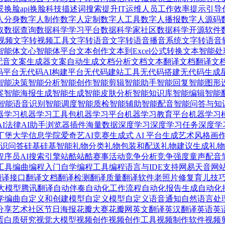
景
换脸api
换脸科技
描述词搜索
提升IT运维人员工作效率
提示引导
人分身
数字人制作
数字人定制
数字人工具
数字人播报
数字人源码
取
数据查询
数据科学学习平台
数据科学家社区
数据科学开源软件
视频
文字转视频工具
文字转语音
文字转语音播音系统
文字转语音
智能体
文心智能体平台
文本创作
文本到Excel公式转换
文本智能处
配音
文案生成器
文案自动生成
文档分析
文档文本翻译
文档翻译
文
码平台
无代码AI构建平台
无代码建站工具
无代码搭建
无代码生成
智能决策
智能分析
智能创作
智能剪辑
智能助手
智能回复
智能图形
案
智能海报生成
智能生成
智能皮肤分析
智能知识库
智能编辑
智能
智能语音识别
智能调度
智能质检
智能辅助
智能配音
智能问答与知
器学习
机器学习工具包
机器学习平台
机器学习教育平台
机器学习
I
法律AI助手
浏览器插件
海量数据
深度学习
深度学习任务
深度学
丁堡大学信息学院
爱奇艺AI竞赛
生成式 AI 平台
生成艺术风格画
识问答
硅基
硅基智能
礼物分类
礼物包装和配送
礼物建议生成
礼物
程序员AI搜索引擎
站酷
站酷赛事活动
竞争分析
竞争强度
童声配音
工具
编曲
编程入门自学
编程工具
编程语言与IDE支持
网易天音
网站
翻译接口
翻译文档
翻译检测
翻译质量
翻译软件
老照片修复
育儿技
大模型
腾讯翻译
自动伴奏
自动化工作流程
自动化报告生成
自动化
学编曲
自定义和创建模型
自定义模型
自定义语音通知
自然语言处
分享
艺术社区
节日海报
花瓣大赛
花瓣网
英文翻译
英汉翻译
英语
英
蛋白质研究
视觉大模型
视频创作
视频创作工具
视频制作软件
视频