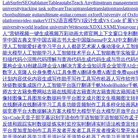
Lab
SurferSEO
tablature
Tableau
tabs
Teach Anything
team management
university
tracking task software
Tracup
translate
translation
translations
t
chords
ultimate guitar
ultimate-guitar.com
uni oxford
University of Oxfo
platforms
video maker
VITS2语言模型
VI设计生成
VS Code 扩展
VS
university
world leading university
Writesonic
XD
XLS
XML
Yoga
your 
人”营销视频
一键生成视频
万彩动画大师官网
上下文窗口
专利翻
学
中国古典文学
中国古籍古书大全
中国版figma
中文AI
中文翻译
理人工智能爱好者学习平台
人人都是艺术家
人像动漫化
人工智
能大模型
人工智能学习
人工智能技术平台
人工智能教学实验室
扫描
代码小浣熊
代码理解与查询
代码生成
代码生成与导出
代码
重构
企业AI创建品牌
企业AI解决方案
企业知识库
企业管理AI
企
数字人
克隆人分身
免费AI工具
免费AI翻译
免费AI配音
免费gpt4
计划
内容优化
内容生成
写作助手
写作工具
写作机器人
写作软件
块链数据集成
医疗人工智能平台
医疗翻译
千帆ModelBuilder
千帆
师
古文
古籍免费网站
古籍在线阅读
古籍查询
古籍查阅
古籍阅读
像转图像工具
图形化数据科学平台
图文成片
图文生视频
图文转
在线翻译
在线翻译学习工具
多功能音频制作工具
多样化绘画风
据竞赛平台
大数据解决方案
大模型
大模型平台
大模型开放平台
SkyCode
天音
子部
字幕识别
字语创作
字语智能
字语智能写作
孟子
反馈和跟踪
实时数据提炼
实时监控
实时翻译
实时语法检查
宣传
平台
度加
度加创作工具
开发者
开发者工具
开发者搜索引擎
开发
架
开源的机器学习库
开源社区
开源简化机器工作学习
开源算法