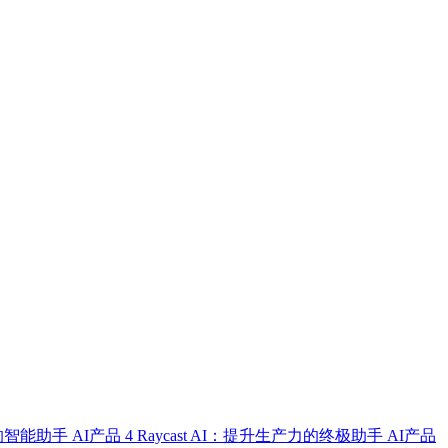
式的智能助手
AI产品
4
Raycast AI：提升生产力的终极助手
AI产品