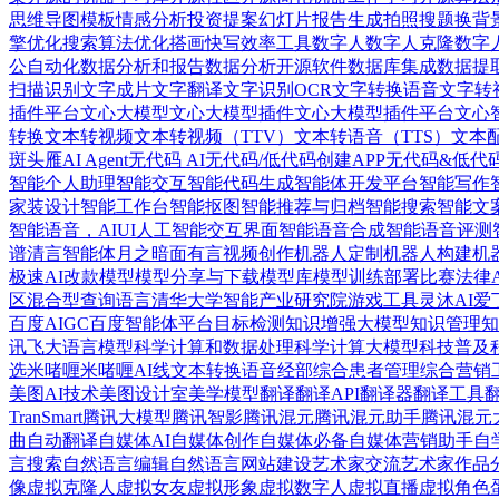
思维导图模板
情感分析
投资提案幻灯片
报告生成
拍照搜题
换背
擎优化
搜索算法优化
搭画快写
效率工具
数字人
数字人克隆
数字
公自动化
数据分析和报告
数据分析开源软件
数据库集成
数据提
扫描识别
文字成片
文字翻译
文字识别OCR
文字转换语音
文字转
插件平台
文心大模型
文心大模型插件
文心大模型插件平台
文心
转换
文本转视频
文本转视频（TTV）
文本转语音（TTS）
文本
斑头雁AI Agent
无代码 AI
无代码/低代码创建APP
无代码&低代
智能个人助理
智能交互
智能代码生成
智能体开发平台
智能写作
家装设计
智能工作台
智能抠图
智能推荐与归档
智能搜索
智能文
智能语音，AIUI人工智能交互界面
智能语音合成
智能语音评测
谱清言智能体
月之暗面
有言视频创作
机器人定制
机器人构建
机
极速AI改款
模型
模型分享与下载
模型库
模型训练部署
比赛
法律A
区
混合型查询语言
清华大学智能产业研究院
游戏工具
灵沐AI
爱
百度AIGC
百度智能体平台
目标检测
知识增强大模型
知识管理
知
讯飞大语言模型
科学计算和数据处理
科学计算大模型
科技普及
选
米啫喱
米啫喱AI
线文本转换语音
经部
综合患者管理
综合营销
美图AI技术
美图设计室
美学模型
翻译
翻译API
翻译器
翻译工具
TranSmart
腾讯大模型
腾讯智影
腾讯混元
腾讯混元助手
腾讯混元
曲
自动翻译
自媒体AI
自媒体创作
自媒体必备
自媒体营销助手
自
言搜索
自然语言编辑
自然语言网站建设
艺术家交流
艺术家作品
像
虚拟克隆人
虚拟女友
虚拟形象
虚拟数字人
虚拟直播
虚拟角色