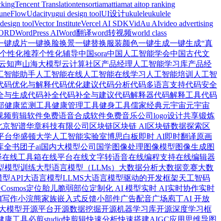
cking
Tencent Translation
tensor
tiamat
tiamat ai
top ranking
uneFlow
Udacity
ug
ui design tool
UI设计
ukulele
ukulele
design tool
Vector Institute
Vercel AI SDK
VidAu AI
video advertising
ORD
WordPress AI
Word翻译
word转视频
world class
一键成片
一键换脸换景
一键替换服装颜色
一键生成
一键生成“真
个性化推荐
个性化辅导
中国sora
中国人工智能学会
中国古代文
云知声山海大模型
云计算社区
产品经理人工智能学习库
产品经
工智能助手
人工智能在线
人工智能在线学习
人工智能培训
人工智
代码优化与解释
代码优化建议
代码分析
代码多语言支持
代码安全
全与生成
代码补全
代码补全与建议
代码解释器
代码解释工具
代码
部
健康监测工具
健康管理工具
健身工具
儒家经典
元宇宙
元宇宙
视频剪辑软件
免费语音合成软件
免费音乐
公司logo设计
共享锻炼
北京智谱华章科技有限公司
区块链
区块链 AI
区块链数据探索
区
平台
华盛顿大学人工智能实验室
博思白板
即时 AI
即时翻译
原画
库全书
团子ai
国内大模型公司
国学
图像处理
图像模型
图像生成
图
译
在线工具箱
在线平台
在线文字转语音
在线编程支持
在线编辑器
型模型训练
大型语言模型（LLMs）
大数据分析
大数据竞赛
⼤数
型API
大语言模型LLMS
大语言模型驱动的开发框架
天工智码
Cosmos
定位胎儿脆弱部位
定制化 AI 模型
实时 AI
实时协作
实时
I写作
小浣熊家族
嵌入式反馈小部件
广告配音
广场
庖丁AI 开放
大模型
开源平台
开源数据挖掘
开源机器学习库
开源深度学习框
健康工具
必剪studio
快剪辑
快速分析
快速搭建AIGC应用
思维导图