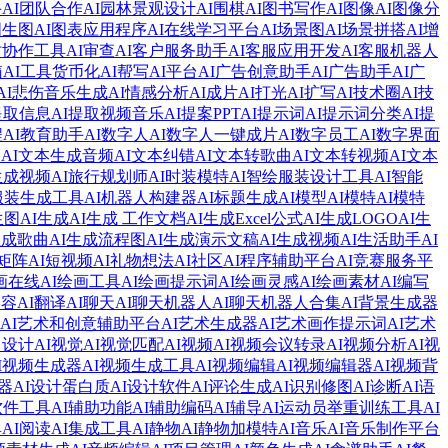
手
AI团队合作
AI园林景观设计
AI围棋
AI图书写作
AI图像
AI图像分
图生图
AI图表应用程序
AI在线学习平台
AI场景图
AI场景拼搭
AI增
时协作工具
AI审查
AI客户服务助手
AI客服应用开发
AI客服机器人
箱
AI工具货币化
AI帮写
AI平台
AI广告创意助手
AI广告助手
AI广
AI悲伤音乐生成
AI情感分析
AI成片
AI打光
AI扩写
AI技术圈
AI技
提取信息
AI提取视频音乐
AI提案PPT
AI提示词
AI提示词分类
AI提
程
AI教育助手
AI数字人
AI数字人一键成片
AI数字员工
AI数字界面
频
AI文本生成音频
AI文本纠错
AI文本转歌曲
AI文本转视频
AI文本
生成视频
AI旅行规划师
AI时装模特
AI智绘服装设计工具
AI智能
服装生成工具
AI机器人构建器
AI标题生成
AI模型
AI模特
AI模特
生图
AI生成
AI生成 工作文档
AI生成Excel公式
AI生成LOGO
AI生
生成歌曲
AI生成流程图
AI生成演示文稿
AI生成视频
AI生活助手
AI
i矩阵
AI短视频
AI礼物想法
AI社区
AI程序辅助平台
AI竞赛服务平
画在线
AI绘画工具
AI绘画提示词
AI绘画灵感
AI绘画素材
AI编写
美容
AI翻译
AI聊天
AI聊天机器人
AI聊天机器人合集
AI背景生成器
AI艺术和创意辅助平台
AI艺术生成器
AI艺术画作提示词
AI艺术
白设计
AI视觉
AI视觉匹配
AI视频
AI视频会议转录
AI视频分析
AI视
I视频生成器
AI视频生成工具
AI视频编辑
AI视频编辑器
AI视频背
器
AI设计蛋白质
AI设计软件
AI评论生成
AI识别修图
AI诊断
AI语
软件工具
AI辅助功能
AI辅助编码
AI辅导
AI运动员举重训练工具
AI
具
AI阅读
AI集成工具
AI静物
AI静物加模特
AI音乐
AI音乐制作平台