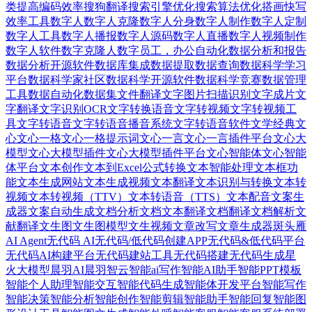
类
提高编码效率
搜狗翻译
搜索引擎优化
搜索算法优化
搭画快写
效率工具
数字人
数字人克隆
数字人分身
数字人制作
数字人定制
数字人工具
数字人播报
数字人源码
数字人直播
数字人视频制作
数字人软件
数字克隆人
数字员工，办公自动化
数据分析和报告
数据分析开源软件
数据库集成
数据提取
数据查询
数据科学学习
平台
数据科学家社区
数据科学开源软件
数据科学竞赛
数据管理
工具
数据自动化
数据集
文件翻译
文字图片扫描识别
文字成片
文
字翻译
文字识别OCR
文字转换语音
文字转视频
文字转视频工
具
文字转语音
文字转语音播音系统
文字转语音软件
文学经典
文
心
文心一格
文心一格提示词
文心一言
文心一言插件平台
文心大
模型
文心大模型插件
文心大模型插件平台
文心智能体
文心智能
体平台
文本创作
文本到Excel公式转换
文本智能处理
文本框功
能
文本生成网站
文本生成视频
文本翻译
文本识别与转换
文本转
视频
文本转视频（TTV）
文本转语音（TTS）
文本配音
文案生
成器
文案自动生成
文档分析
文档文本翻译
文档翻译
文档解析
文
献翻译
文生图
文生图模型
文生视频
文章改写
文章生成器
斑头雁
AI Agent
无代码 AI
无代码/低代码创建APP
无代码&低代码平台
无代码AI构建平台
无代码建站工具
无代码搭建
无代码生成
星
火大模型
晨羽AI
晨羽智云
智能ai写作
智能AI助手
智能PPT模板
智能个人助理
智能交互
智能代码生成
智能体开发平台
智能写作
智能决策
智能分析
智能创作
智能剪辑
智能助手
智能回复
智能图