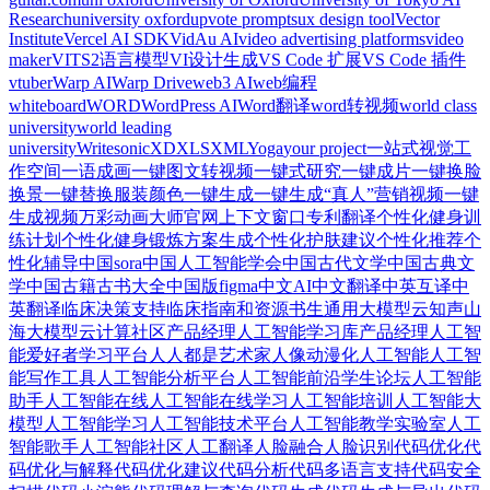
Research
university oxford
upvote prompts
ux design tool
Vector
Institute
Vercel AI SDK
VidAu AI
video advertising platforms
video
maker
VITS2语言模型
VI设计生成
VS Code 扩展
VS Code 插件
vtuber
Warp AI
Warp Drive
web3 AI
web编程
whiteboard
WORD
WordPress AI
Word翻译
word转视频
world class
university
world leading
university
Writesonic
XD
XLS
XML
Yoga
your project
一站式视觉工
作空间
一语成画
一键图文转视频
一键式研究
一键成片
一键换脸
换景
一键替换服装颜色
一键生成
一键生成“真人”营销视频
一键
生成视频
万彩动画大师官网
上下文窗口
专利翻译
个性化健身训
练计划
个性化健身锻炼方案生成
个性化护肤建议
个性化推荐
个
性化辅导
中国sora
中国人工智能学会
中国古代文学
中国古典文
学
中国古籍古书大全
中国版figma
中文AI
中文翻译
中英互译
中
英翻译
临床决策支持
临床指南和资源
书生通用大模型
云知声山
海大模型
云计算社区
产品经理人工智能学习库
产品经理人工智
能爱好者学习平台
人人都是艺术家
人像动漫化
人工智能
人工智
能写作工具
人工智能分析平台
人工智能前沿学生论坛
人工智能
助手
人工智能在线
人工智能在线学习
人工智能培训
人工智能大
模型
人工智能学习
人工智能技术平台
人工智能教学实验室
人工
智能歌手
人工智能社区
人工翻译
人脸融合
人脸识别
代码优化
代
码优化与解释
代码优化建议
代码分析
代码多语言支持
代码安全