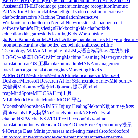
BIOTECH
HeyFriday
Heywhale Competitions
HIIT
Hints Sales AI
Assistant
HTML
iFoto
image generation
image recognition
Immuse
AI
INK for All
Instructables
intelligent video creation
interactive
chatbot
Interactive Machine Translation
Interactive
Workouts
Introduction to Neural Networks
it task management
software
Jamie's Fit
jsdesign
Kickboxing
kids chatbot
kids
education
kids games
kids learning
Kids Workouts
kig
gpt
Kimi
Kimi.ai
kindle
LALAL.AI
langchain
launchrock
Layerup
learn
l
prompting
learning chatbot
led zeppelin
lensai
Lessons
Line
Technology VidAu AI
llm plugin
LLM大语言模型
logo在线制作
LOGO生成器
LOGO设计
long
Machine Learning Mastery
machine
translation
macOS 工具
make animation
MANA)
management
tracking
manga translation engines
MarketingBlocks
AI
MedGPT
Meditation
Merlin API
metallica
miaocut
Microsoft
Designer
Microsoft Research AI for Science
midjourney
Midjourney
关键词
Midjourney指令
Midjourney提示词
mind
map
MindSpore
MIT CSAIL
mj工具
MLlib
ModelBuilder
Monica
MOOC平台
Moonshot
MoonshotAI
MSK Injury Healing
Nekton
Nijijourney提示
词
nirvana
NLP大模型
NoCode
Notebook
NSFW
nsfw ai
chatbot
NSFW chat
NSWF
Office Raccoon
Olvy
online
translation
online whiteboard
OpenAI
OpenBayes
Openjourney提示
词
Orange Data Mining
overseas marketing materials
oxford
oxford
uni
oxford university
PaddlePaddle
pair programmer
Peppertype-