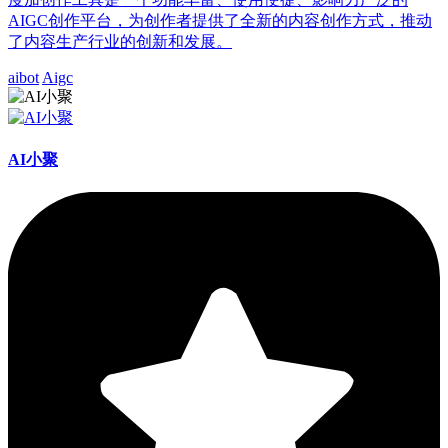
AIGC创作平台，为创作者提供了全新的内容创作方式，推动
了内容生产行业的创新和发展。
aibot
Aigc
AI小聚