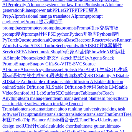
AI
Perplexity AI
phone systems for law firms
Photoshop AI
picture
generation
Pilates
power tab
PPLeGPT
PPT
PPT翻译
PrepAI
professional manga translator AI
prompt
prompt
engineering
Prompt 提示词助手
promptbase
prompters
prompting
prompts
Prompt提示交易市场
prompt搜索
prompt社区
PSD
python
Python开源库
Python编程
PyTorch
Quest
question.ai
QuestionBase
Raccoon
React
reviews
Runner'
World
sd webui
SDXL Turbo
SeebeyondwithAI
SEO浏览器插件
Service
SFFAI
sheet music
Shopify商家AI营销
ShowMeAI知识社
区
Simple Phones
sketch源文件
sketch资源
SkyAgents
Snack
Prompt
Snappy
Snappy Gifts
So-VITS-SVC
Source
AI
SourceAI
speech synthesis
spell
Splash Pro AI
SQL生成
SQL生成
器
sql语句在线生成
SQL语法检查与格式化
SRT
Stability AI
Stable
3D
Stable Audio
stable diffusion
stable diffusion AI
stable diffusion
online
Stable Diffusion XL
Stable Diffusion提示词
Stable LM
Stable
Video
Stanford AI Lab
SurferSEO
tablature
Tableau
tabs
Teach
Anything
team management
team management plan
team project
team
task tracking software
team tracking
Tencent
Translation
tensor
tiamat
tiamat ai
top ranking university
tracking task
software
Tracup
translate
translation
translations
translator
TranSmart
Tre
树图
Trello
Trip Planner AI
tts
tts语音合成
TuneFlow
Udacity
ug
ui
design tool
UI设计
ukulele
ukulele chords
ultimate guitar
ultimate-
guitar.com
uni oxford
University of Oxford
University of Tokyo AI