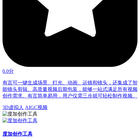
0.0分
有言可一键生成场景、灯光、动画、运镜和镜头，还集成了智
能镜头剪辑、高质量视频后期包装，能够一站式满足所有视频
创作需求。有言简单易用，用户仅需三步就可轻松制作视频。
3D虚拟人
AIGC视频
度加创作工具