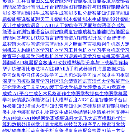
形设计工具
智能图文生成
智能外呼
智能客服
智能客服系统部署
智能家装设计
智能工作台
智能抠图
智能推荐与归档
智能搜索
智
能文案
智能海报生成
智能生成
智能皮肤分析
智能知识库
智能编
辑
智能翻译
智能聊天工具
智能脚本
智能脚本生成
智能设计
智能
设计生成
智能语音，AIUI人工智能交互界面
智能语音合成
智
能语音评测
智能语音识别
智能调度
智能质检
智能辅助
智能配音
智能问答与知识获取
智言
智谱
智谱AI
智谱AI开放平台
智谱华
章
智谱大模型
智谱清言智能体
月之暗面
有言视频创作
机器人定
制
机器人构建
机器学习
机器学习工具包
机器学习平台
机器学习
教育平台
机器学习模型
机器学习课程
机器学习集成
机器翻译
机
器翻译API
机器配音
极速AI改款
模型
模型分享与下载
模型库
模
型训练部署
比赛
法律AI
法律AI助手
浏览器插件
海量数据
深度
学习
深度学习任务
深度学习工具包
深度学习技术
深度学习框架
深度学习模型
深度学习社区
混合型查询语言
清华大学智能产业
研究院
游戏工具
灵沐AI
爱丁堡大学信息学院
爱奇艺AI竞赛
生
成式 AI 平台
生成艺术风格画作
生物医学数据集
生物医学机器
学习
病情跟踪和随访
百川大模型
百度AIGC
百度智能体平台
目
标检测
知识增强大模型
知识管理
知识问答
硅基
硅基智能
礼物分
类
礼物包装和配送
礼物建议生成
礼物提醒
礼物清单
社区支持
神
力AI
神笔小AI
神经网络
离线翻译
科大讯飞大语言模型
科学计
算和数据处理
科学计算大模型
科技普及
程序员AI搜索引擎
站
酷
站酷赛事活动
竞争分析
竞争强度
童声配音
笔灵AI
第三方应