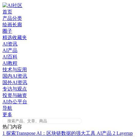
Skip
to
首页
content
产品分类
绘画长廊
圈子
精选收藏夹
AI资讯
AI产品
AI百科
AI教程
技术与应用
国内AI资讯
国外AI资讯
专访与观点
投资与融资
AI办公平台
导航
更多
热门内容
1
探索Transpose AI：区块链数据的强大工具
AI产品
2
Layerup