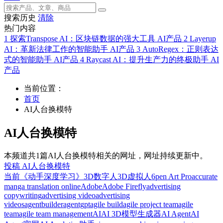
搜索历史
清除
热门内容
1
探索Transpose AI：区块链数据的强大工具
AI产品
2
Layerup
AI：革新法律工作的智能助手
AI产品
3
AutoRegex：正则表达
式的智能助手
AI产品
4
Raycast AI：提升生产力的终极助手
AI
产品
当前位置：
首页
AI人台换模特
AI人台换模特
本频道共1篇AI人台换模特相关的网址，网址持续更新中。
投稿 AI人台换模特
当前
《动手深度学习》
3D数字人
3D虚拟人
6pen Art Pro
accurate
manga translation online
Adobe
Adobe Firefly
advertising
copywriting
advertising video
advertising
videos
agentbuilder
agentgpt
agile build
agile project team
agile
team
agile team management
AI
AI 3D模型生成器
AI Agent
AI