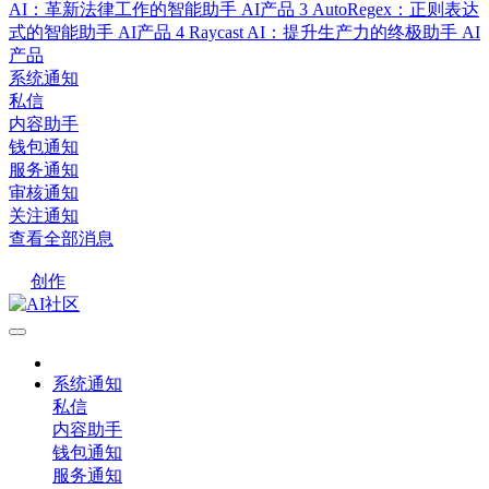
AI：革新法律工作的智能助手
AI产品
3
AutoRegex：正则表达
式的智能助手
AI产品
4
Raycast AI：提升生产力的终极助手
AI
产品
系统通知
私信
内容助手
钱包通知
服务通知
审核通知
关注通知
查看全部消息
创作
系统通知
私信
内容助手
钱包通知
服务通知