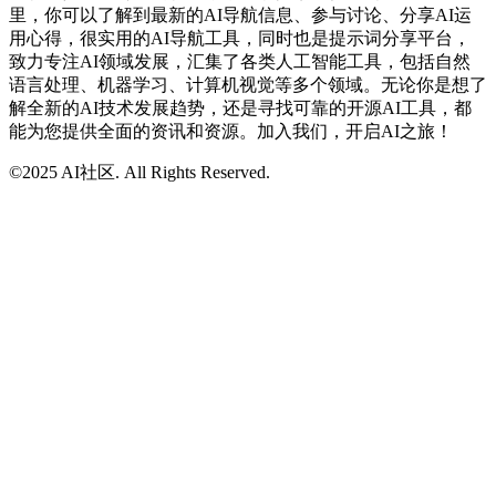
里，你可以了解到最新的AI导航信息、参与讨论、分享AI运
用心得，很实用的AI导航工具，同时也是提示词分享平台，
致力专注AI领域发展，汇集了各类人工智能工具，包括自然
语言处理、机器学习、计算机视觉等多个领域。无论你是想了
解全新的AI技术发展趋势，还是寻找可靠的开源AI工具，都
能为您提供全面的资讯和资源。加入我们，开启AI之旅！
©2025 AI社区. All Rights Reserved.