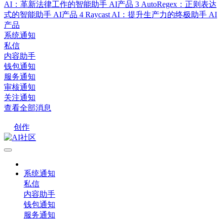
AI：革新法律工作的智能助手
AI产品
3
AutoRegex：正则表达
式的智能助手
AI产品
4
Raycast AI：提升生产力的终极助手
AI
产品
系统通知
私信
内容助手
钱包通知
服务通知
审核通知
关注通知
查看全部消息
创作
系统通知
私信
内容助手
钱包通知
服务通知