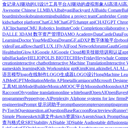
食记录
AI驱动的UI设计工具平台
AI驱动的虚拟形象
AI高清
AI
Awesome Chinese LLM
BAAI
babyagi
Backyard AI
Baidu Comate
Bak
boardmix
books
brainstorming
building a project team
Cambridge Centre
kids
chatbot platform
ChatGLM
ChatGPT
chatgpt api
CHATGPT Chr
AI
Clipchamp
CMU Robotics Institute
Code Completion
collaborative 
DALLE 3
DAM 数字资产管理
DAMO Academy
DataCastle
DataFou
Learning
Doctor YourMed
Dora
DreamGF.ai
DXP 数字体验平台
eboo
video
Fast.ai
flowchart
FLUX.1
FlyAI
Food Network
forums
Gauth
‎Gemi
Health
glm
GlowAI
Google AI
Google Cloud相关技能培训和认证
gpt
tabs
Hackaday
HELIOPOLIS BIOTECH
HeyFriday
Heywhale Compet
creation
interactive chatbot
Interactive Machine Translation
Interactive
games
kids learning
Kids Workouts
kig gpt
Kimi
Kimi.ai
kindle
LALAL.
语言模型
logo在线制作
LOGO生成器
LOGO设计
long
Machine Lea
AI
MedGPT
Meditation
Merlin API
metallica
miaocut
Microsoft Designe
工具
MLlib
ModelBuilder
Monica
MOOC平台
Moonshot
MoonshotAI
Raccoon
Olvy
online translation
online whiteboard
OpenAI
OpenBayes
programmer
Peppertype-AI
Perplexity AI
phone systems for law firms
P
engineering
Prompt 提示词助手
promptbase
prompters
prompting
prom
PyTorch
Quest
question.ai
QuestionBase
Raccoon
React
reviews
Runner'
Simple Phones
sketch源文件
sketch资源
SkyAgents
Snack Prompt
Sna
查与格式化
SRT
Stability AI
Stable 3D
Stable Audio
stable diffusion
st