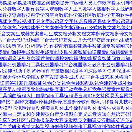
景
换脸api
换脸科技
描述词搜索
提升IT运维人员工作效率
提示引导
人分身
数字人制作
数字人定制
数字人工具
数字人播报
数字人源码
取
数据查询
数据科学学习平台
数据科学家社区
数据科学开源软件
视频
文字转视频工具
文字转语音
文字转语音播音系统
文字转语音
智能体
文心智能体平台
文本创作
文本到Excel公式转换
文本智能处
配音
文案生成器
文案自动生成
文档分析
文档文本翻译
文档翻译
文
码平台
无代码AI构建平台
无代码建站工具
无代码搭建
无代码生成
智能决策
智能分析
智能创作
智能剪辑
智能助手
智能回复
智能图形
案
智能海报生成
智能生成
智能皮肤分析
智能知识库
智能编辑
智能
智能语音识别
智能调度
智能质检
智能辅助
智能配音
智能问答与知
器学习
机器学习工具包
机器学习平台
机器学习教育平台
机器学习
I
法律AI助手
浏览器插件
海量数据
深度学习
深度学习任务
深度学
丁堡大学信息学院
爱奇艺AI竞赛
生成式 AI 平台
生成艺术风格画
识问答
硅基
硅基智能
礼物分类
礼物包装和配送
礼物建议生成
礼物
程序员AI搜索引擎
站酷
站酷赛事活动
竞争分析
竞争强度
童声配音
工具
编曲
编程入门自学
编程工具
编程语言与IDE支持
网易天音
网站
翻译接口
翻译文档
翻译检测
翻译质量
翻译软件
老照片修复
育儿技
大模型
腾讯翻译
自动伴奏
自动化工作流程
自动化报告生成
自动化
学编曲
自定义和创建模型
自定义模型
自定义语音通知
自然语言处
分享
艺术社区
节日海报
花瓣大赛
花瓣网
英文翻译
英汉翻译
英语
英
蛋白质研究
视觉大模型
视频创作
视频创作工具
视频制作软件
视频