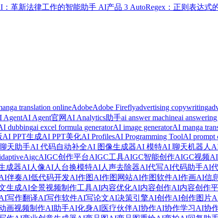
up AI：革新法律工作的智能助手
AI产品
3
AutoRegex：正则表达
manga translation online
Adobe
Adobe Firefly
advertising copywriting
adv
I Agent
AI Agent官网
AI Analytics助手
ai answer machine
ai answerin
AI dubbing
ai excel formula generator
AI image generator
AI manga trans
版
AI PPT生成
AI PPT美化
AI Profiles
AI Programming Tool
AI prompt
码聊天助手
AI 代码自动补全
AI 图像生成器
AI 模特
AI 聊天机器人
A
daptive
Aigc
AIGC创作平台
AIGC工具
AIGC智能创作
AIGC视频
A
品生成器
AI人像
AI人台换模特
AI人声去除器
AI代写
AI代码助手
AI
AI伴奏
AI低代码开发
AI作图
AI作图网站
AI作图软件
AI作画
AI信
全文生成
AI全景视频制作工具
AI内容优化
AI内容创作
AI内容创作
AI写作翻译
AI写作软件
AI写论文
AI决策引擎
AI创作
AI创作图片
I动画视频制作
AI助手
AI化身
AI医疗伙伴
AI协作
AI协作学习
AI协