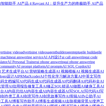
式的智能助手
AI产品
4
Raycast AI：提升生产力的终极助手
AI产品
ertising video
advertising videos
agentbuilder
agentgpt
agile build
agile
g machine
ai answering service
AI API设计
ai call answering
ai code
lator
AI Personal Trainer
ai phone answering
ai phone answering
 community
AI prompt platform
AI prompts
AI SQL Copilot
AI
I 艺术生成平台
AI 营销策略生成器
AI 视频模板
AI 视频生成器
AI
Ilogo设计
AIPRM
aiXcoder
AI个性化学习解决方案
AI中英文写作
代码文档编写
AI代码生成
AI代码生成器
AI代码翻译
AI代码补全
AI
息管理
AI信用报告修复工具
AI修正SQL错误
AI做图
AI健身工具
AI
平台
AI内容总结
AI内容生成
AI内容生成器
AI写SQL
AI写代码
AI写
AI创作类工具
AI创意写作
AI创意故事写作
AI剪辑
AI办公助手
AI
作工具
AI博客写作助手
AI博客生成视频
AI去除视频背景
AI变声工