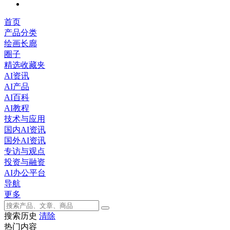
首页
产品分类
绘画长廊
圈子
精选收藏夹
AI资讯
AI产品
AI百科
AI教程
技术与应用
国内AI资讯
国外AI资讯
专访与观点
投资与融资
AI办公平台
导航
更多
搜索历史
清除
热门内容