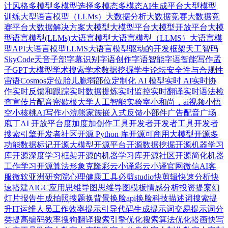
计风格
多模型
多模型选择
多模态
多模态AI生成平台
大型模型
训练
大型语言模型（LLMs）
大数据分析
大数据竞赛
⼤数据竞
赛平台
大数据解决方案
大模型
大模型平台
大模型开放平台
大模
型语言模型(LLMs)
大语言模型
大语言模型（LLMS）
大语言模
型API
大语言模型LLMS
大语言模型驱动的开发框架
天工智码
SkyCode
天音
子部
字幕识别
字语创作
字语智能
字语智能写作
孟
子GPT大模型
学术搜索
学术数据挖掘
学生论坛
安全性与合规性
宙语Cosmos
定位胎儿脆弱部位
定制化 AI 模型
实时 AI
实时协
作
实时反馈和跟踪
实时数据提炼
实时监控
实时翻译
实时语法检
查
宣传片配音
密歇根大学人工智能实验室
小和尚，ai视频
小悟
空
小核桃AI写作
小浣熊家族
嵌入式反馈小部件
广告配音
广场
庖丁AI 开放平台
度加
度加创作工具
开发者
开发者工具
开发者
搜索引擎
开发者社区
开源 Python 库
开源可商用大模型
开源多
功能数据标记
开源大模型
开源平台
开源数据挖掘
开源机器学习
库
开源深度学习框架
开源的机器学习库
开源社区
开源简化机器
工作学习
开源算法
形象克隆
彩云小译
彩云小译官网
微信AI客
服
微软亚洲研究院
心理健康工具
必剪studio
快剪辑
快速分析
快
速搭建AIGC应用
思维导图
思维导图模板
情感分析
投资提案幻
灯片
报告生成
拍照搜题
换背景
换脸api
换脸科技
描述词搜索
提
升IT运维人员工作效率
提示引导代码生成
提示词交易
提示词分
类
提高编码效率
搜狗翻译
搜索引擎优化
搜索算法优化
搭画快写