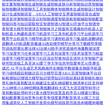
能文案
智能海报生成
智能生成
智能皮肤分析
智能知识库
智能编
辑
智能翻译
智能聊天工具
智能脚本
智能脚本生成
智能设计
智能
设计生成
智能语音，AIUI人工智能交互界面
智能语音合成
智
能语音评测
智能语音识别
智能调度
智能质检
智能辅助
智能配音
智能问答与知识获取
智言
智谱
智谱AI
智谱AI开放平台
智谱华
章
智谱大模型
智谱清言智能体
月之暗面
有言视频创作
机器人定
制
机器人构建
机器学习
机器学习工具包
机器学习平台
机器学习
教育平台
机器学习模型
机器学习课程
机器学习集成
机器翻译
机
器翻译API
机器配音
极速AI改款
模型
模型分享与下载
模型库
模
型训练部署
比赛
法律AI
法律AI助手
浏览器插件
海量数据
深度
学习
深度学习任务
深度学习工具包
深度学习技术
深度学习框架
深度学习模型
深度学习社区
混合型查询语言
清华大学智能产业
研究院
游戏工具
灵沐AI
爱丁堡大学信息学院
爱奇艺AI竞赛
生
成式 AI 平台
生成艺术风格画作
生物医学数据集
生物医学机器
学习
病情跟踪和随访
百川大模型
百度AIGC
百度智能体平台
目
标检测
知识增强大模型
知识管理
知识问答
硅基
硅基智能
礼物分
类
礼物包装和配送
礼物建议生成
礼物提醒
礼物清单
社区支持
神
力AI
神笔小AI
神经网络
离线翻译
科大讯飞大语言模型
科学计
算和数据处理
科学计算大模型
科技普及
程序员AI搜索引擎
站
酷
站酷赛事活动
竞争分析
竞争强度
童声配音
笔灵AI
第三方应
用集成
简化人工智能开发
简化模型训练
简历筛选
米啫喱
米啫喱