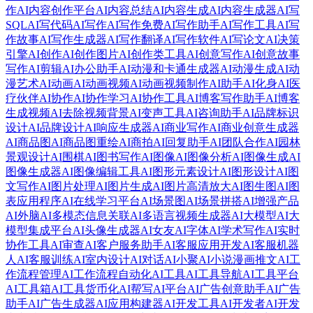
作
AI内容创作平台
AI内容总结
AI内容生成
AI内容生成器
AI写
SQL
AI写代码
AI写作
AI写作免费
AI写作助手
AI写作工具
AI写
作故事
AI写作生成器
AI写作翻译
AI写作软件
AI写论文
AI决策
引擎
AI创作
AI创作图片
AI创作类工具
AI创意写作
AI创意故事
写作
AI剪辑
AI办公助手
AI动漫和卡通生成器
AI动漫生成
AI动
漫艺术
AI动画
AI动画视频
AI动画视频制作
AI助手
AI化身
AI医
疗伙伴
AI协作
AI协作学习
AI协作工具
AI博客写作助手
AI博客
生成视频
AI去除视频背景
AI变声工具
AI咨询助手
AI品牌标识
设计
AI品牌设计
AI响应生成器
AI商业写作
AI商业创意生成器
AI商品图
AI商品图重绘
AI商拍
AI回复助手
AI团队合作
AI园林
景观设计
AI围棋
AI图书写作
AI图像
AI图像分析
AI图像生成
AI
图像生成器
AI图像编辑工具
AI图形元素设计
AI图形设计
AI图
文写作
AI图片处理
AI图片生成
AI图片高清放大
AI图生图
AI图
表应用程序
AI在线学习平台
AI场景图
AI场景拼搭
AI增强产品
AI外脑
AI多模态信息关联
AI多语言视频生成器
AI大模型
AI大
模型集成平台
AI头像生成器
AI女友
AI字体
AI学术写作
AI实时
协作工具
AI审查
AI客户服务助手
AI客服应用开发
AI客服机器
人
AI客服训练
AI室内设计
AI对话
AI小聚
AI小说漫画推文
AI工
作流程管理
AI工作流程自动化
AI工具
AI工具导航
AI工具平台
AI工具箱
AI工具货币化
AI帮写
AI平台
AI广告创意助手
AI广告
助手
AI广告生成器
AI应用构建器
AI开发工具
AI开发者
AI开发