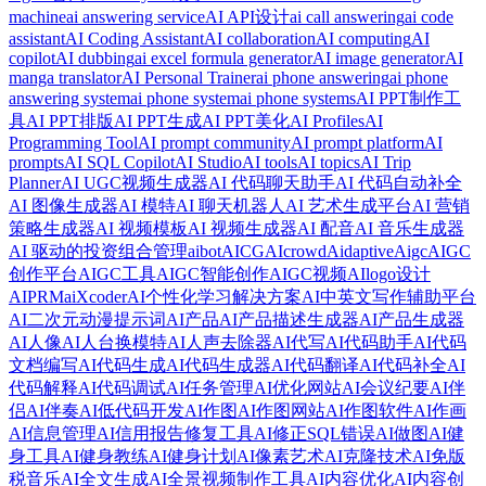
machine
ai answering service
AI API设计
ai call answering
ai code
assistant
AI Coding Assistant
AI collaboration
AI computing
AI
copilot
AI dubbing
ai excel formula generator
AI image generator
AI
manga translator
AI Personal Trainer
ai phone answering
ai phone
answering system
ai phone system
ai phone systems
AI PPT制作工
具
AI PPT排版
AI PPT生成
AI PPT美化
AI Profiles
AI
Programming Tool
AI prompt community
AI prompt platform
AI
prompts
AI SQL Copilot
AI Studio
AI tools
AI topics
AI Trip
Planner
AI UGC视频生成器
AI 代码聊天助手
AI 代码自动补全
AI 图像生成器
AI 模特
AI 聊天机器人
AI 艺术生成平台
AI 营销
策略生成器
AI 视频模板
AI 视频生成器
AI 配音
AI 音乐生成器
AI 驱动的投资组合管理
aibot
AICG
AIcrowd
Aidaptive
Aigc
AIGC
创作平台
AIGC工具
AIGC智能创作
AIGC视频
AIlogo设计
AIPRM
aiXcoder
AI个性化学习解决方案
AI中英文写作辅助平台
AI二次元动漫提示词
AI产品
AI产品描述生成器
AI产品生成器
AI人像
AI人台换模特
AI人声去除器
AI代写
AI代码助手
AI代码
文档编写
AI代码生成
AI代码生成器
AI代码翻译
AI代码补全
AI
代码解释
AI代码调试
AI任务管理
AI优化网站
AI会议纪要
AI伴
侣
AI伴奏
AI低代码开发
AI作图
AI作图网站
AI作图软件
AI作画
AI信息管理
AI信用报告修复工具
AI修正SQL错误
AI做图
AI健
身工具
AI健身教练
AI健身计划
AI像素艺术
AI克隆技术
AI免版
税音乐
AI全文生成
AI全景视频制作工具
AI内容优化
AI内容创