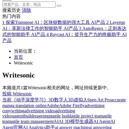
搜索历史
清除
热门内容
1
探索Transpose AI：区块链数据的强大工具
AI产品
2
Layerup
AI：革新法律工作的智能助手
AI产品
3
AutoRegex：正则表达
式的智能助手
AI产品
4
Raycast AI：提升生产力的终极助手
AI
产品
当前位置：
首页
Writesonic
Writesonic
本频道共1篇Writesonic相关的网址，网址持续更新中。
投稿 Writesonic
当前
《动手深度学习》
3D数字人
3D虚拟人
6pen Art Pro
accurate
manga translation online
Adobe
Adobe Firefly
advertising
copywriting
advertising video
advertising
videos
agentbuilder
agentgpt
agile build
agile project team
agile
team
agile team management
AI
AI 3D模型生成器
AI Agent
AI
Agent官网
AI Analytics助手
ai answer machine
ai answering