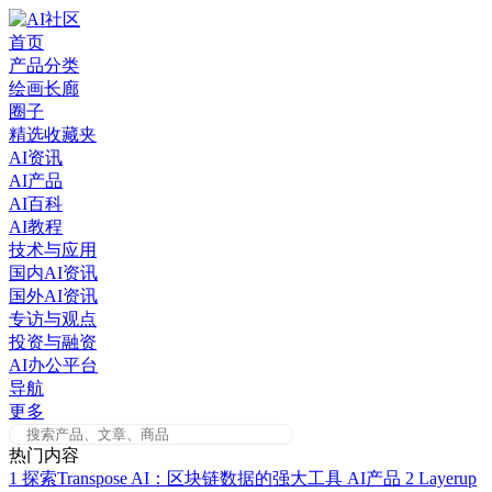
Skip
to
首页
content
产品分类
绘画长廊
圈子
精选收藏夹
AI资讯
AI产品
AI百科
AI教程
技术与应用
国内AI资讯
国外AI资讯
专访与观点
投资与融资
AI办公平台
导航
更多
热门内容
1
探索Transpose AI：区块链数据的强大工具
AI产品
2
Layerup