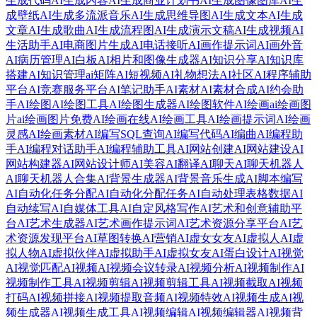
生成代码
AI生成内容
AI生成商业计划书
AI生成图像图库
AI生
成壁纸
AI生成多流派音乐
AI生成思维导图
AI生成文本
AI生成
文章
AI生成歌曲
AI生成流程图
AI生成演示文稿
AI生成视频
AI
生活助手
AI电商图片生成
AI电话接听
AI画作提示词
AI画外音
AI病历管理
AI白板
AI相片和图像生成器
AI知识分享
AI知识库
搭建
AI知识管理
ai矩阵
AI短视频
AI礼物想法
AI社区
AI程序辅助
平台
AI竞赛服务平台
AI笔记助手
AI素材
AI素材合成
AI约会助
手
AI绘图
AI绘图工具
AI绘图生成器
AI绘图软件
AI绘画
ai绘画图
片
ai绘画图片免费
AI绘画在线
AI绘画工具
AI绘画提示词
AI绘画
灵感
AI绘画素材
AI编写SQL查询
AI编写代码
AI编曲
AI编程助
手
AI编程对话助手
AI编程辅助工具
AI网站创建
AI网站建设
AI
网站构建器
AI网站设计师
AI美容
AI翻译
AI聊天
AI聊天机器人
AI聊天机器人合集
AI背景生成器
AI背景音乐生成
AI脚本编写
AI自动化任务分配
AI自动化分配任务
AI自动处理表格数据
AI
自动续写
AI自媒体工具
AI自定风格写作
AI艺术和创意辅助平
台
AI艺术生成器
AI艺术画作提示词
AI艺术资源分享平台
AI艺
术资源发现平台
AI草图转换
AI营销
AI虚女女友
AI虚拟人
AI虚
拟人物
AI虚拟伙伴
AI虚拟助手
AI虚拟女友
AI蛋白设计
AI视觉
AI视觉匹配
AI视频
AI视频会议转录
AI视频分析
AI视频制作
AI
视频制作工具
AI视频剪辑
AI视频剪辑工具
AI视频截取
AI视频
打码
AI视频拼接
AI视频提取音频
AI视频特效
AI视频生成
AI视
频生成器
AI视频生成工具
AI视频编辑
AI视频编辑器
AI视频背