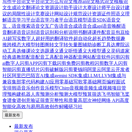
写作平台
论文平台
论文怎么写
论文推荐ai
论文格式
论文模板
论
文生成
论文翻译
论文资源
设计助手
设计大赛
设计师平台
设计建
议的局限性
设计竞赛
设计网站
设计规范
设计资源
证件照
语义理
解
语言学习平台
语言学习者平台
语言模型
语音SDK
语音交
互，语音搜索
语音交互广告
语音合成
语音合成api
语音唤醒
语
音翻译
语音识别
语音识别和分析
说明书翻译
课件配音
豆包
豆绘
AI
超写实数字人
超好用的翻译软件
超自动化
超长
趋势数据
趣
推
跨模态大模型
转图阁
转文字
转矢量图
辅助诊断工具
达摩院
运
动工具
选修课论文
选题
通义
通义听悟
通义大模型
通义灵码
道家
经典
道教部
配音
配音工具
配音神器
配音网站
配音软件
闪剪
闪剪
ai数字人
闪剪APP
闪剪下载
闪剪免费
闪剪教程
闪剪数字人
闪剪
智能
闪剪直播切片
闪剪破解版
闪剪要钱吗
阿里云
阿里云开发者
社区
阿里巴巴
陌言AI
集成gemini SDK
集成LLM/LLVM
集成与
兼容
集部
零代码构建AI应用
零基础写歌
零基础网页编程
面试
安排
韩语
音乐创作
音乐模型Chirp
音视频
音频生成视频
项目管
理
预构建机器人库
预测分析
预测大模型
预算筛选
飞书智能
飞桨
食谱
食谱创意
验证筛查完整性和质量
高层次神经网络 API
高度
智能化
高效与易用
高效创作
鲟曦研习社
最新发布
最新发布