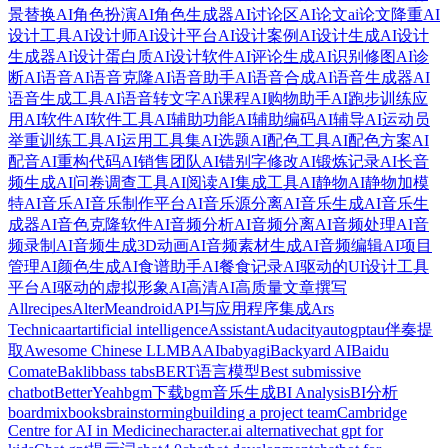
景替换
AI角色扮演
AI角色生成器
AI讨论区
AI论文
ai论文降重
AI
设计工具
AI设计师
AI设计平台
AI设计案例
AI设计生成
AI设计
生成器
AI设计蛋白质
AI设计软件
AI评论生成
AI识别修图
AI诊
断
AI语音
AI语音克隆
AI语音助手
AI语音合成
AI语音生成器
AI
语音生成工具
AI语音转文字
AI课程
AI购物助手
AI跑步训练应
用
AI软件
AI软件工具
AI辅助功能
AI辅助编码
AI辅导
AI运动员
举重训练工具
AI运用工具集
AI选题
AI配色工具
AI配色方案
AI
配音
AI重构代码
AI销售团队
AI错别字修改
AI锻炼记录
AI长音
频生成
AI问卷调查工具
AI阅读
AI集成工具
AI静物
AI静物加模
特
AI音乐
AI音乐制作平台
AI音乐源分离
AI音乐生成
AI音乐生
成器
AI音色克隆软件
AI音频分析
AI音频分离
AI音频处理
AI音
频录制
AI音频生成3D动画
AI音频素材生成
AI音频编辑
AI项目
管理
AI颜色生成
AI食谱助手
AI餐食记录
AI驱动的UI设计工具
平台
AI驱动的虚拟形象
AI高清
AI高质量文章撰写
Allrecipes
AlterMe
android
API与应用程序集成
Ars
Technica
art
artificial intelligence
Assistant
Audacity
autogpt
au伴奏提
取
Awesome Chinese LLM
BAAI
babyagi
Backyard AI
Baidu
Comate
Baklib
bass tabs
BERT语言模型
Best submissive
chatbot
BetterYeah
bgm下载
bgm音乐生成
BI Analysis
BI分析
boardmix
books
brainstorming
building a project team
Cambridge
Centre for AI in Medicine
character.ai alternative
chat gpt for