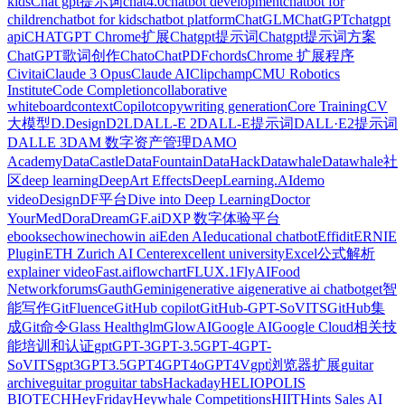
kids
Chat gpt提示词
chat4.0
chatbot development
chatbot for
children
chatbot for kids
chatbot platform
ChatGLM
ChatGPT
chatgpt
api
CHATGPT Chrome扩展
Chatgpt提示词
Chatgpt提示词方案
ChatGPT歌词创作
Chato
ChatPDF
chords
Chrome 扩展程序
Civitai
Claude 3 Opus
Claude AI
Clipchamp
CMU Robotics
Institute
Code Completion
collaborative
whiteboard
context
Copilot
copywriting generation
Core Training
CV
大模型
D.Design
D2L
DALL-E 2
DALL-E提示词
DALL·E2提示词
DALLE 3
DAM 数字资产管理
DAMO
Academy
DataCastle
DataFountain
DataHack
Datawhale
Datawhale社
区
deep learning
DeepArt Effects
DeepLearning.AI
demo
video
Design
DF平台
Dive into Deep Learning
Doctor
YourMed
Dora
DreamGF.ai
DXP 数字体验平台
ebooks
echowin
echowin ai
Eden AI
educational chatbot
Effidit
ERNIE
Plugin
ETH Zurich AI Center
excellent university
Excel公式解析
explainer video
Fast.ai
flowchart
FLUX.1
FlyAI
Food
Network
forums
Gauth
‎Gemini
generative ai
generative ai chatbot
get智
能写作
GitFluence
GitHub copilot
GitHub-GPT-SoVITS
GitHub集
成
Git命令
Glass Health
glm
GlowAI
Google AI
Google Cloud相关技
能培训和认证
gpt
GPT-3
GPT-3.5
GPT-4
GPT-
SoVITS
gpt3
GPT3.5
GPT4
GPT4o
GPT4V
gpt浏览器扩展
guitar
archive
guitar pro
guitar tabs
Hackaday
HELIOPOLIS
BIOTECH
HeyFriday
Heywhale Competitions
HIIT
Hints Sales AI