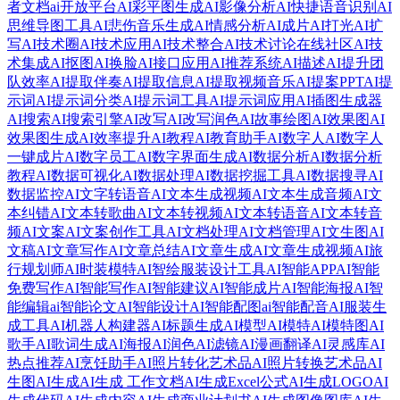
者文档
ai开放平台
AI彩平图生成
AI影像分析
AI快捷语音识别
AI
思维导图工具
AI悲伤音乐生成
AI情感分析
AI成片
AI打光
AI扩
写
AI技术圈
AI技术应用
AI技术整合
AI技术讨论在线社区
AI技
术集成
AI抠图
AI换脸
AI接口应用
AI推荐系统
AI描述
AI提升团
队效率
AI提取伴奏
AI提取信息
AI提取视频音乐
AI提案PPT
AI提
示词
AI提示词分类
AI提示词工具
AI提示词应用
AI插图生成器
AI搜索
AI搜索引擎
AI改写
AI改写润色
AI故事绘图
AI效果图
AI
效果图生成
AI效率提升
AI教程
AI教育助手
AI数字人
AI数字人
一键成片
AI数字员工
AI数字界面生成
AI数据分析
AI数据分析
教程
AI数据可视化
AI数据处理
AI数据挖掘工具
AI数据搜寻
AI
数据监控
AI文字转语音
AI文本生成视频
AI文本生成音频
AI文
本纠错
AI文本转歌曲
AI文本转视频
AI文本转语音
AI文本转音
频
AI文案
AI文案创作工具
AI文档处理
AI文档管理
AI文生图
AI
文稿
AI文章写作
AI文章总结
AI文章生成
AI文章生成视频
AI旅
行规划师
AI时装模特
AI智绘服装设计工具
AI智能APP
AI智能
免费写作
AI智能写作
AI智能建议
AI智能成片
AI智能海报
AI智
能编辑
ai智能论文
AI智能设计
AI智能配图
ai智能配音
AI服装生
成工具
AI机器人构建器
AI标题生成
AI模型
AI模特
AI模特图
AI
歌手
AI歌词生成
AI海报
AI润色
AI滤镜
AI漫画翻译
AI灵感库
AI
热点推荐
AI烹饪助手
AI照片转化艺术品
AI照片转换艺术品
AI
生图
AI生成
AI生成 工作文档
AI生成Excel公式
AI生成LOGO
AI