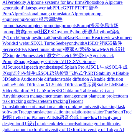
AI
Perplexity AI
phone systems for law firms
Photoshop AI
picture
generation
Pilates
power tab
PPLeGPT
PPT
PPT翻译
PrepAI
professional manga translator AI
prompt
prompt
engineering
Prompt 提示词助手
promptbase
prompters
prompting
prompts
Prompt提示交易市场
prompt搜索
prompt社区
PSD
python
Python开源库
Python编程
PyTorch
Quest
question.ai
QuestionBase
Raccoon
React
reviews
Runner'
World
sd webui
SDXL Turbo
SeebeyondwithAI
SEO浏览器插件
Service
SFFAI
sheet music
Shopify商家AI营销
ShowMeAI知识社
区
Simple Phones
sketch源文件
sketch资源
SkyAgents
Snack
Prompt
Snappy
Snappy Gifts
So-VITS-SVC
Source
AI
SourceAI
speech synthesis
spell
Splash Pro AI
SQL生成
SQL生成
器
sql语句在线生成
SQL语法检查与格式化
SRT
Stability AI
Stable
3D
Stable Audio
stable diffusion
stable diffusion AI
stable diffusion
online
Stable Diffusion XL
Stable Diffusion提示词
Stable LM
Stable
Video
Stanford AI Lab
SurferSEO
tablature
Tableau
tabs
Teach
Anything
team management
team management plan
team project
team
task tracking software
team tracking
Tencent
Translation
tensor
tiamat
tiamat ai
top ranking university
tracking task
software
Tracup
translate
translation
translations
translator
TranSmart
Tre
树图
Trello
Trip Planner AI
tts
tts语音合成
TuneFlow
Udacity
ug
ui
design tool
UI设计
ukulele
ukulele chords
ultimate guitar
ultimate-
guitar.com
uni oxford
University of Oxford
University of Tokyo AI