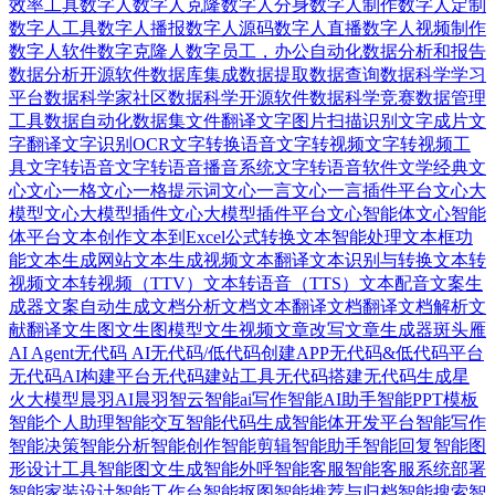
效率工具
数字人
数字人克隆
数字人分身
数字人制作
数字人定制
数字人工具
数字人播报
数字人源码
数字人直播
数字人视频制作
数字人软件
数字克隆人
数字员工，办公自动化
数据分析和报告
数据分析开源软件
数据库集成
数据提取
数据查询
数据科学学习
平台
数据科学家社区
数据科学开源软件
数据科学竞赛
数据管理
工具
数据自动化
数据集
文件翻译
文字图片扫描识别
文字成片
文
字翻译
文字识别OCR
文字转换语音
文字转视频
文字转视频工
具
文字转语音
文字转语音播音系统
文字转语音软件
文学经典
文
心
文心一格
文心一格提示词
文心一言
文心一言插件平台
文心大
模型
文心大模型插件
文心大模型插件平台
文心智能体
文心智能
体平台
文本创作
文本到Excel公式转换
文本智能处理
文本框功
能
文本生成网站
文本生成视频
文本翻译
文本识别与转换
文本转
视频
文本转视频（TTV）
文本转语音（TTS）
文本配音
文案生
成器
文案自动生成
文档分析
文档文本翻译
文档翻译
文档解析
文
献翻译
文生图
文生图模型
文生视频
文章改写
文章生成器
斑头雁
AI Agent
无代码 AI
无代码/低代码创建APP
无代码&低代码平台
无代码AI构建平台
无代码建站工具
无代码搭建
无代码生成
星
火大模型
晨羽AI
晨羽智云
智能ai写作
智能AI助手
智能PPT模板
智能个人助理
智能交互
智能代码生成
智能体开发平台
智能写作
智能决策
智能分析
智能创作
智能剪辑
智能助手
智能回复
智能图
形设计工具
智能图文生成
智能外呼
智能客服
智能客服系统部署
智能家装设计
智能工作台
智能抠图
智能推荐与归档
智能搜索
智