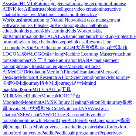
Assistant
HTML
iFoto
image generation
image recognition
Immuse
AI
INK for All
Instructables
intelligent video creation
interactive
chatbot
Interactive Machine Translation
Interactive
Workouts
Introduction to Neural Networks
it task management
software
Jamie's Fit
jsdesign
Kickboxing
kids chatbot
kids
education
kids games
kids learning
Kids Workouts
kig
gpt
Kimi
Kimi.ai
kindle
LALAL.AI
langchain
launchrock
Layerup
learn
l
prompting
learning chatbot
led zeppelin
lensai
Lessons
Line
Technology VidAu AI
llm plugin
LLM大语言模型
logo在线制作
LOGO生成器
LOGO设计
long
Machine Learning Mastery
machine
translation
macOS 工具
make animation
MANA)
management
tracking
manga translation engines
MarketingBlocks
AI
MedGPT
Meditation
Merlin API
metallica
miaocut
Microsoft
Designer
Microsoft Research AI for Science
midjourney
Midjourney
关键词
Midjourney指令
Midjourney提示词
mind
map
MindSpore
MIT CSAIL
mj工具
MLlib
ModelBuilder
Monica
MOOC平台
Moonshot
MoonshotAI
MSK Injury Healing
Nekton
Nijijourney提示
词
nirvana
NLP大模型
NoCode
Notebook
NSFW
nsfw ai
chatbot
NSFW chat
NSWF
Office Raccoon
Olvy
online
translation
online whiteboard
OpenAI
OpenBayes
Openjourney提示
词
Orange Data Mining
overseas marketing materials
oxford
oxford
uni
oxford university
PaddlePaddle
pair programmer
Peppertype-