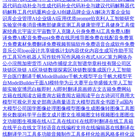
器
代码自动补全与生成
代码补全
代码补全与建议
代码解释器
代
码解释工具
代码重构
企业AI创建品牌
企业AI解决方案
企业知
识库
企业管理AI
企业级AI应用
优质prompt
伯克利人工智能研究
实验室
伴奏消音
佛教部
健康监测工具
健康管理工具
健身工具
儒
家经典
元宇宙
元宇宙数字人
克隆人分身
免费AI工具
免费AI翻
译
免费AI配音
免费gpt4
免费在线思维导图
免费在线配音
免费算
力
免费素材
免费翻译
免费视频剪辑软件
免费语音合成软件
免费
音乐
公司logo设计
共享锻炼计划
内容优化
内容生成
写作助手
写
作工具
写作机器人
写作软件
写作风格
分布式AIGC算力网络
办
公小浣熊
加密货币 AI
动作捕捉
北京智谱华章科技有限公司
区
块链
区块链 AI
区块链数据探索
区块链数据集成
医疗人工智能
平台
医疗翻译
千帆ModelBuilder
千帆大模型平台
千帆大模型平
台ModelBuilder
千面AI模特
华为云大赛平台
华盛顿大学人工智
能实验室
博思白板
即时 AI
即时翻译
原画师
古文
古籍免费网站
古籍在线阅读
古籍查询
古籍查阅
古籍阅读平台
古诗词
可商用大
模型
可视化开发
史部
商汤商量语言大模型
四库全书
团子ai
国内
大模型公司
国学
图像处理
图像模型
图像生成
图像转图像工具
图
形化数据科学平台
图文成片
图文生视频
图文转视频
图生图
图生
文功能
图生视频
在线AI工具
在线IDE
在线即时翻译
在线工具箱
在线平台
在线文字转语音
在线编程支持
在线编辑器
在线翻译
在
线翻译学习工具
多功能音频制作工具
多样化绘画风格
多样化设