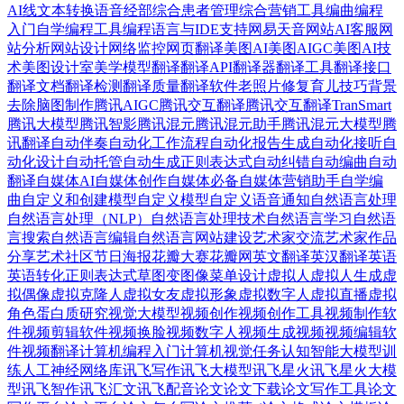
AI
线文本转换语音
经部
综合患者管理
综合营销工具
编曲
编程
入门自学
编程工具
编程语言与IDE支持
网易天音
网站AI客服
网
站分析
网站设计
网络监控
网页翻译
美图AI
美图AIGC
美图AI技
术
美图设计室
美学模型
翻译
翻译API
翻译器
翻译工具
翻译接口
翻译文档
翻译检测
翻译质量
翻译软件
老照片修复
育儿技巧
背景
去除
脑图制作
腾讯AIGC
腾讯交互翻译
腾讯交互翻译TranSmart
腾讯大模型
腾讯智影
腾讯混元
腾讯混元助手
腾讯混元大模型
腾
讯翻译
自动伴奏
自动化工作流程
自动化报告生成
自动化接听
自
动化设计
自动托管
自动生成正则表达式
自动纠错
自动编曲
自动
翻译
自媒体AI
自媒体创作
自媒体必备
自媒体营销助手
自学编
曲
自定义和创建模型
自定义模型
自定义语音通知
自然语言处理
自然语言处理（NLP）
自然语言处理技术
自然语言学习
自然语
言搜索
自然语言编辑
自然语言网站建设
艺术家交流
艺术家作品
分享
艺术社区
节日海报
花瓣大赛
花瓣网
英文翻译
英汉翻译
英语
英语转化正则表达式
草图变图像
菜单设计
虚拟人
虚拟人生成
虚
拟偶像
虚拟克隆人
虚拟女友
虚拟形象
虚拟数字人
虚拟直播
虚拟
角色
蛋白质研究
视觉大模型
视频创作
视频创作工具
视频制作软
件
视频剪辑软件
视频换脸
视频数字人
视频生成视频
视频编辑软
件
视频翻译
计算机编程入门
计算机视觉任务
认知智能大模型
训
练人工神经网络库
讯飞写作
讯飞大模型
讯飞星火
讯飞星火大模
型
讯飞智作
讯飞汇文
讯飞配音
论文
论文下载
论文写作工具
论文