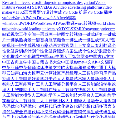
Research
university oxford
upvote prompts
ux design tool
Vector
Institute
Vercel AI SDK
VidAu AI
video advertising platforms
video
maker
VITS2语言模型
VI设计生成
VS Code 扩展
VS Code 插件
vtuber
Warp AI
Warp Drive
web3 AI
web编程
whiteboard
WORD
WordPress AI
Word翻译
word转视频
world class
university
world leading university
XD
XLS
XML
Yoga
your project
一
站式视觉工作空间
一语成画
一键图文转视频
一键式研究
一键成
片
一键换脸换景
一键替换服装颜色
一键生成
一键生成“真人”营
销视频
一键生成视频
万彩动画大师官网
上下文窗口
专利翻译
个
性化健身训练计划
个性化健身锻炼方案生成
个性化护肤建议
个
性化推荐
个性化辅导
中国sora
中国人工智能学会
中国古代文学
中国古典文学
中国古籍古书大全
中国版figma
中文AI
中文翻译
中英互译
中英翻译
临床决策支持
临床指南和资源
书生通用大模
型
云知声山海大模型
云计算社区
产品经理人工智能学习库
产品
经理人工智能爱好者学习平台
人人都是艺术家
人像动漫化
人工
智能
人工智能写作工具
人工智能分析平台
人工智能前沿学生论
坛
人工智能助手
人工智能在线
人工智能在线学习
人工智能培训
人工智能大模型
人工智能学习
人工智能技术平台
人工智能教学
实验室
人工智能歌手
人工智能社区
人工翻译
人脸融合
人脸识别
代码优化
代码优化与解释
代码优化建议
代码分析
代码多语言支
持
代码安全扫描
代码小浣熊
代码理解与查询
代码生成
代码生成
与导出
代码生成与补全
代码生成模型
代码纠错与优化
代码编辑