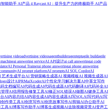
式的智能助手
AI产品
4
Raycast AI：提升生产力的终极助手
AI产品
ertising video
advertising videos
agentbuilder
agentgpt
agile build
agile
g machine
ai answering service
AI API设计
ai call answering
ai code
lator
AI Personal Trainer
ai phone answering
ai phone answering
 community
AI prompt platform
AI prompts
AI SQL Copilot
AI
I 艺术生成平台
AI 营销策略生成器
AI 视频模板
AI 视频生成器
AI
Ilogo设计
AIPRM
aiXcoder
AI个性化学习解决方案
AI中英文写作
代码文档编写
AI代码生成
AI代码生成器
AI代码翻译
AI代码补全
AI
息管理
AI信用报告修复工具
AI修正SQL错误
AI做图
AI健身工具
AI
平台
AI内容总结
AI内容生成
AI内容生成器
AI写SQL
AI写代码
AI写
AI创作类工具
AI创意写作
AI创意故事写作
AI剪辑
AI办公助手
AI
作工具
AI博客写作助手
AI博客生成视频
AI去除视频背景
AI变声工