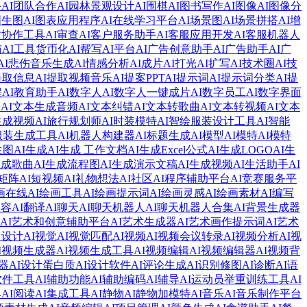
手
AI团队合作
AI园林景观设计
AI围棋
AI图书写作
AI图像
AI图像分
图生图
AI图表应用程序
AI在线学习平台
AI场景图
AI场景拼搭
AI增
时协作工具
AI审查
AI客户服务助手
AI客服应用开发
AI客服机器人
箱
AI工具货币化
AI帮写
AI平台
AI广告创意助手
AI广告助手
AI广
AI悲伤音乐生成
AI情感分析
AI成片
AI打光
AI扩写
AI技术圈
AI技
提取信息
AI提取视频音乐
AI提案PPT
AI提示词
AI提示词分类
AI提
程
AI教育助手
AI数字人
AI数字人一键成片
AI数字员工
AI数字界面
频
AI文本生成音频
AI文本纠错
AI文本转歌曲
AI文本转视频
AI文本
生成视频
AI旅行规划师
AI时装模特
AI智绘服装设计工具
AI智能
服装生成工具
AI机器人构建器
AI标题生成
AI模型
AI模特
AI模特
生图
AI生成
AI生成 工作文档
AI生成Excel公式
AI生成LOGO
AI生
生成歌曲
AI生成流程图
AI生成演示文稿
AI生成视频
AI生活助手
AI
i矩阵
AI短视频
AI礼物想法
AI社区
AI程序辅助平台
AI竞赛服务平
画在线
AI绘画工具
AI绘画提示词
AI绘画灵感
AI绘画素材
AI编写
美容
AI翻译
AI聊天
AI聊天机器人
AI聊天机器人合集
AI背景生成器
AI艺术和创意辅助平台
AI艺术生成器
AI艺术画作提示词
AI艺术
白设计
AI视觉
AI视觉匹配
AI视频
AI视频会议转录
AI视频分析
AI视
I视频生成器
AI视频生成工具
AI视频编辑
AI视频编辑器
AI视频背
器
AI设计蛋白质
AI设计软件
AI评论生成
AI识别修图
AI诊断
AI语
软件工具
AI辅助功能
AI辅助编码
AI辅导
AI运动员举重训练工具
AI
具
AI阅读
AI集成工具
AI静物
AI静物加模特
AI音乐
AI音乐制作平台