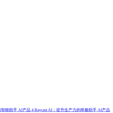
式的智能助手
AI产品
4
Raycast AI：提升生产力的终极助手
AI产品