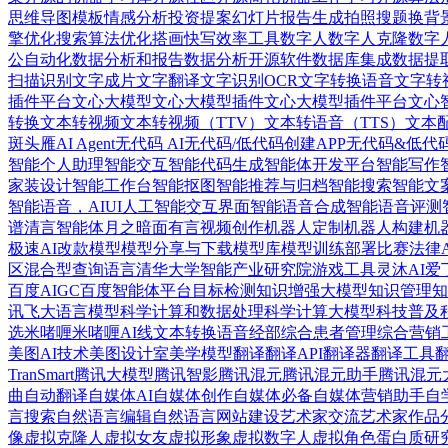
思维导图模板
情感分析
投资提案幻灯片
报告生成
拍照搜题
换背
擎优化
搜索算法优化
搭画快写
效率工具
数字人
数字人克隆
数字
公自动化
数据分析和报告
数据分析开源软件
数据库集成
数据提
扫描识别
文字成片
文字翻译
文字识别OCR
文字转换语音
文字转
插件平台
文心大模型
文心大模型插件
文心大模型插件平台
文心
转换
文本转视频
文本转视频（TTV）
文本转语音（TTS）
文本
斑头雁AI Agent
无代码 AI
无代码/低代码创建APP
无代码&低代
智能个人助理
智能交互
智能代码生成
智能体开发平台
智能写作
家装设计
智能工作台
智能抠图
智能推荐与归档
智能搜索
智能文
智能语音，AIUI人工智能交互界面
智能语音合成
智能语音评测
谱清言智能体
月之暗面
有言视频创作
机器人定制
机器人构建
机
极速AI改款
模型
模型分享与下载
模型库
模型训练部署
比赛
法律A
区
混合型查询语言
清华大学智能产业研究院
游戏工具
灵沐AI
爱
百度AIGC
百度智能体平台
目标检测
知识增强大模型
知识管理
知
讯飞大语言模型
科学计算和数据处理
科学计算大模型
科技普及
选
米啫喱
米啫喱AI
线文本转换语音
经部
综合患者管理
综合营销
美图AI技术
美图设计室
美学模型
翻译
翻译API
翻译器
翻译工具
TranSmart
腾讯大模型
腾讯智影
腾讯混元
腾讯混元助手
腾讯混元
曲
自动翻译
自媒体AI
自媒体创作
自媒体必备
自媒体营销助手
自
言搜索
自然语言编辑
自然语言网站建设
艺术家交流
艺术家作品
像
虚拟克隆人
虚拟女友
虚拟形象
虚拟数字人
虚拟角色
蛋白质研