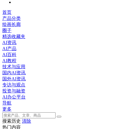
首页
产品分类
绘画长廊
圈子
精选收藏夹
AI资讯
AI产品
AI百科
AI教程
技术与应用
国内AI资讯
国外AI资讯
专访与观点
投资与融资
AI办公平台
导航
更多
搜索历史
清除
热门内容