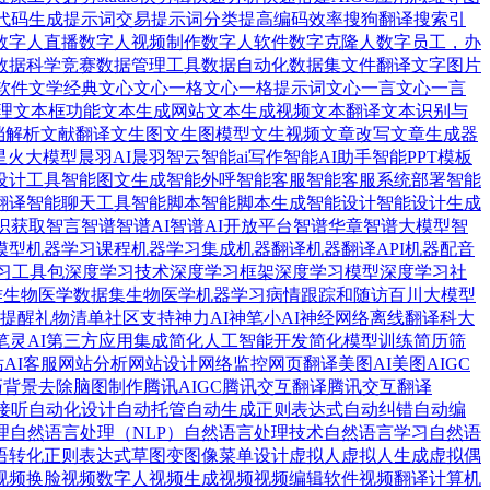
代码生成
提示词交易
提示词分类
提高编码效率
搜狗翻译
搜索引
数字人直播
数字人视频制作
数字人软件
数字克隆人
数字员工，办
数据科学竞赛
数据管理工具
数据自动化
数据集
文件翻译
文字图片
软件
文学经典
文心
文心一格
文心一格提示词
文心一言
文心一言
理
文本框功能
文本生成网站
文本生成视频
文本翻译
文本识别与
档解析
文献翻译
文生图
文生图模型
文生视频
文章改写
文章生成器
星火大模型
晨羽AI
晨羽智云
智能ai写作
智能AI助手
智能PPT模板
设计工具
智能图文生成
智能外呼
智能客服
智能客服系统部署
智能
翻译
智能聊天工具
智能脚本
智能脚本生成
智能设计
智能设计生成
识获取
智言
智谱
智谱AI
智谱AI开放平台
智谱华章
智谱大模型
智
模型
机器学习课程
机器学习集成
机器翻译
机器翻译API
机器配音
习工具包
深度学习技术
深度学习框架
深度学习模型
深度学习社
作
生物医学数据集
生物医学机器学习
病情跟踪和随访
百川大模型
提醒
礼物清单
社区支持
神力AI
神笔小AI
神经网络
离线翻译
科大
笔灵AI
第三方应用集成
简化人工智能开发
简化模型训练
简历筛
AI客服
网站分析
网站设计
网络监控
网页翻译
美图AI
美图AIGC
巧
背景去除
脑图制作
腾讯AIGC
腾讯交互翻译
腾讯交互翻译
接听
自动化设计
自动托管
自动生成正则表达式
自动纠错
自动编
理
自然语言处理（NLP）
自然语言处理技术
自然语言学习
自然语
语转化正则表达式
草图变图像
菜单设计
虚拟人
虚拟人生成
虚拟偶
视频换脸
视频数字人
视频生成视频
视频编辑软件
视频翻译
计算机