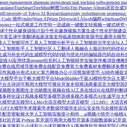
team management plan
team project
team task tracking software
team tra
ranslator
TranSmart
TreeMind树图
Trello
Trip Planner AI
tts
tts语音合成
T
rd
University of Tokyo AI Research
university oxford
upvote prompts
ux 
 Code 插件
vtuber
Warp AI
Warp Drive
web3 AI
web编程
whiteboard
W
project
一站式视觉工作空间
一语成画
一键图文转视频
一键式研究
译
个性化健身训练计划
个性化健身锻炼方案生成
个性化护肤建议
中英互译
中英翻译
临床决策支持
临床指南和资源
书生通用大模型
能
人工智能写作工具
人工智能分析平台
人工智能前沿学生论坛
人
人工智能歌手
人工智能社区
人工翻译
人脸融合
人脸识别
代码优化
生成与补全
代码生成模型
代码纠错与优化
代码编辑器
代码自动补
业级AI应用
优质prompt
伯克利人工智能研究实验室
伴奏消音
佛教
免费在线思维导图
免费在线配音
免费算力
免费素材
免费翻译
免费
写作风格
分布式AIGC算力网络
办公小浣熊
加密货币 AI
动作捕捉
大模型平台
千帆大模型平台ModelBuilder
千面AI模特
华为云大赛
平台
古诗词
可商用大模型
可视化开发
史部
商汤商量语言大模型
四
视频
图生图
图生文功能
图生视频
在线AI工具
在线IDE
在线即时翻
格
多样化设计风格
多模型
多模型选择
多模态
多模态AI生成平台
大
大模型语言模型(LLMs)
大语言模型
大语言模型（LLMS）
大语言模
GPT大模型
学术搜索
学术数据挖掘
学生论坛
安全性与合规性
宙语
片配音
密歇根大学人工智能实验室
小和尚，ai视频
小悟空
小核桃A
者社区
开源 Python 库
开源可商用大模型
开源多功能数据标记
开源
形象克隆
彩云小译
彩云小译官网
微信AI客服
微软亚洲研究院
心理