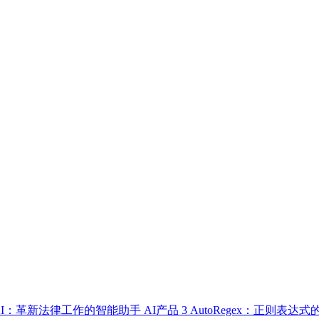
up AI：革新法律工作的智能助手
AI产品
3
AutoRegex：正则表达