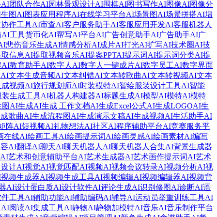
手
AI团队合作
AI园林景观设计
AI围棋
AI图书写作
AI图像
AI图像分
图生图
AI图表应用程序
AI在线学习平台
AI场景图
AI场景拼搭
AI增
时协作工具
AI审查
AI客户服务助手
AI客服应用开发
AI客服机器人
箱
AI工具货币化
AI帮写
AI平台
AI广告创意助手
AI广告助手
AI广
AI悲伤音乐生成
AI情感分析
AI成片
AI打光
AI扩写
AI技术圈
AI技
提取信息
AI提取视频音乐
AI提案PPT
AI提示词
AI提示词分类
AI提
程
AI教育助手
AI数字人
AI数字人一键成片
AI数字员工
AI数字界面
频
AI文本生成音频
AI文本纠错
AI文本转歌曲
AI文本转视频
AI文本
生成视频
AI旅行规划师
AI时装模特
AI智绘服装设计工具
AI智能
服装生成工具
AI机器人构建器
AI标题生成
AI模型
AI模特
AI模特
生图
AI生成
AI生成 工作文档
AI生成Excel公式
AI生成LOGO
AI生
生成歌曲
AI生成流程图
AI生成演示文稿
AI生成视频
AI生活助手
AI
i矩阵
AI短视频
AI礼物想法
AI社区
AI程序辅助平台
AI竞赛服务平
画在线
AI绘画工具
AI绘画提示词
AI绘画灵感
AI绘画素材
AI编写
美容
AI翻译
AI聊天
AI聊天机器人
AI聊天机器人合集
AI背景生成器
AI艺术和创意辅助平台
AI艺术生成器
AI艺术画作提示词
AI艺术
白设计
AI视觉
AI视觉匹配
AI视频
AI视频会议转录
AI视频分析
AI视
I视频生成器
AI视频生成工具
AI视频编辑
AI视频编辑器
AI视频背
器
AI设计蛋白质
AI设计软件
AI评论生成
AI识别修图
AI诊断
AI语
软件工具
AI辅助功能
AI辅助编码
AI辅导
AI运动员举重训练工具
AI
具
AI阅读
AI集成工具
AI静物
AI静物加模特
AI音乐
AI音乐制作平台