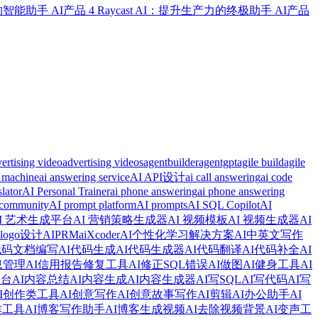
式的智能助手
AI产品
4
Raycast AI：提升生产力的终极助手
AI产品
ertising video
advertising videos
agentbuilder
agentgpt
agile build
agile
g machine
ai answering service
AI API设计
ai call answering
ai code
lator
AI Personal Trainer
ai phone answering
ai phone answering
 community
AI prompt platform
AI prompts
AI SQL Copilot
AI
I 艺术生成平台
AI 营销策略生成器
AI 视频模板
AI 视频生成器
AI
Ilogo设计
AIPRM
aiXcoder
AI个性化学习解决方案
AI中英文写作
代码文档编写
AI代码生成
AI代码生成器
AI代码翻译
AI代码补全
AI
息管理
AI信用报告修复工具
AI修正SQL错误
AI做图
AI健身工具
AI
平台
AI内容总结
AI内容生成
AI内容生成器
AI写SQL
AI写代码
AI写
AI创作类工具
AI创意写作
AI创意故事写作
AI剪辑
AI办公助手
AI
作工具
AI博客写作助手
AI博客生成视频
AI去除视频背景
AI变声工