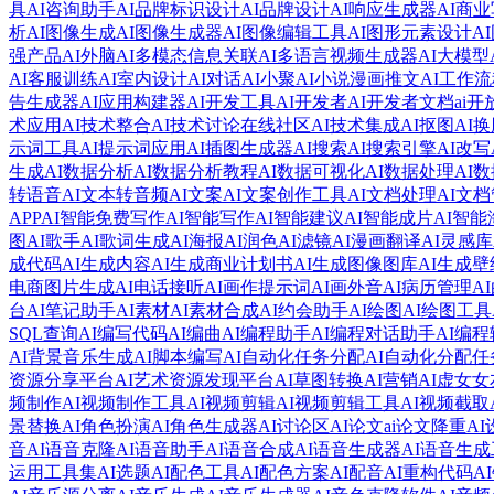
具
AI咨询助手
AI品牌标识设计
AI品牌设计
AI响应生成器
AI商
析
AI图像生成
AI图像生成器
AI图像编辑工具
AI图形元素设计
A
强产品
AI外脑
AI多模态信息关联
AI多语言视频生成器
AI大模型
AI客服训练
AI室内设计
AI对话
AI小聚
AI小说漫画推文
AI工作
告生成器
AI应用构建器
AI开发工具
AI开发者
AI开发者文档
ai
术应用
AI技术整合
AI技术讨论在线社区
AI技术集成
AI抠图
AI
示词工具
AI提示词应用
AI插图生成器
AI搜索
AI搜索引擎
AI改写
生成
AI数据分析
AI数据分析教程
AI数据可视化
AI数据处理
AI
转语音
AI文本转音频
AI文案
AI文案创作工具
AI文档处理
AI文
APP
AI智能免费写作
AI智能写作
AI智能建议
AI智能成片
AI智能
图
AI歌手
AI歌词生成
AI海报
AI润色
AI滤镜
AI漫画翻译
AI灵感库
成代码
AI生成内容
AI生成商业计划书
AI生成图像图库
AI生成壁
电商图片生成
AI电话接听
AI画作提示词
AI画外音
AI病历管理
A
台
AI笔记助手
AI素材
AI素材合成
AI约会助手
AI绘图
AI绘图工具
SQL查询
AI编写代码
AI编曲
AI编程助手
AI编程对话助手
AI编
AI背景音乐生成
AI脚本编写
AI自动化任务分配
AI自动化分配任
资源分享平台
AI艺术资源发现平台
AI草图转换
AI营销
AI虚女女
频制作
AI视频制作工具
AI视频剪辑
AI视频剪辑工具
AI视频截取
景替换
AI角色扮演
AI角色生成器
AI讨论区
AI论文
ai论文降重
A
音
AI语音克隆
AI语音助手
AI语音合成
AI语音生成器
AI语音生
运用工具集
AI选题
AI配色工具
AI配色方案
AI配音
AI重构代码
A