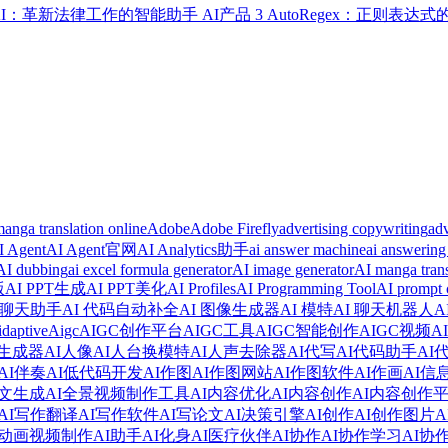
up AI：革新法律工作的智能助手
AI产品
3
AutoRegex：正则表达
manga translation online
Adobe
Adobe Firefly
advertising copywriting
adv
I Agent
AI Agent官网
AI Analytics助手
ai answer machine
ai answerin
AI dubbing
ai excel formula generator
AI image generator
AI manga trans
版
AI PPT生成
AI PPT美化
AI Profiles
AI Programming Tool
AI prompt
码聊天助手
AI 代码自动补全
AI 图像生成器
AI 模特
AI 聊天机器人
A
daptive
Aigc
AIGC创作平台
AIGC工具
AIGC智能创作
AIGC视频
A
品生成器
AI人像
AI人台换模特
AI人声去除器
AI代写
AI代码助手
AI
AI伴奏
AI低代码开发
AI作图
AI作图网站
AI作图软件
AI作画
AI信
全文生成
AI全景视频制作工具
AI内容优化
AI内容创作
AI内容创作
AI写作翻译
AI写作软件
AI写论文
AI决策引擎
AI创作
AI创作图片
I动画视频制作
AI助手
AI化身
AI医疗伙伴
AI协作
AI协作学习
AI协