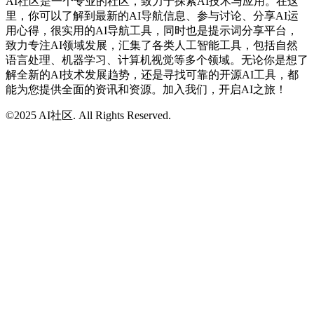
AI社区是一个专业的社区，致力于探索AI技术与应用。在这
里，你可以了解到最新的AI导航信息、参与讨论、分享AI运
用心得，很实用的AI导航工具，同时也是提示词分享平台，
致力专注AI领域发展，汇集了各类人工智能工具，包括自然
语言处理、机器学习、计算机视觉等多个领域。无论你是想了
解全新的AI技术发展趋势，还是寻找可靠的开源AI工具，都
能为您提供全面的资讯和资源。加入我们，开启AI之旅！
©2025 AI社区. All Rights Reserved.