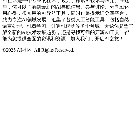
AI社区是一个专业的社区，致力于探索AI技术与应用。在这
里，你可以了解到最新的AI导航信息、参与讨论、分享AI运
用心得，很实用的AI导航工具，同时也是提示词分享平台，
致力专注AI领域发展，汇集了各类人工智能工具，包括自然
语言处理、机器学习、计算机视觉等多个领域。无论你是想了
解全新的AI技术发展趋势，还是寻找可靠的开源AI工具，都
能为您提供全面的资讯和资源。加入我们，开启AI之旅！
©2025 AI社区. All Rights Reserved.