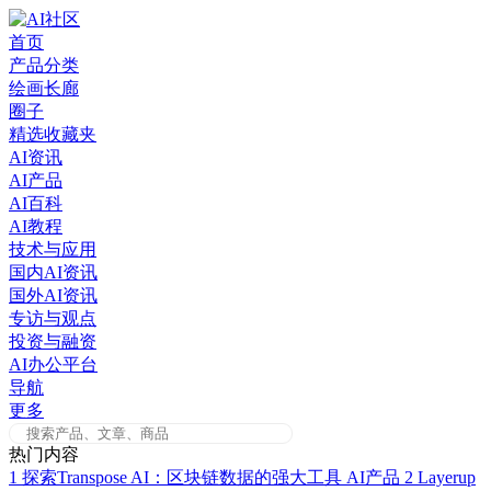
Skip
to
首页
content
产品分类
绘画长廊
圈子
精选收藏夹
AI资讯
AI产品
AI百科
AI教程
技术与应用
国内AI资讯
国外AI资讯
专访与观点
投资与融资
AI办公平台
导航
更多
热门内容
1
探索Transpose AI：区块链数据的强大工具
AI产品
2
Layerup