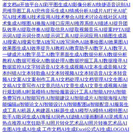
者文档
ai开放平台
AI彩平图生成
AI影像分析
AI快捷语音识别
AI
思维导图工具
AI悲伤音乐生成
AI情感分析
AI成片
AI打光
AI扩
写
AI技术圈
AI技术应用
AI技术整合
AI技术讨论在线社区
AI技
术集成
AI抠图
AI换脸
AI接口应用
AI推荐系统
AI描述
AI提升团
队效率
AI提取伴奏
AI提取信息
AI提取视频音乐
AI提案PPT
AI提
示词
AI提示词分类
AI提示词工具
AI提示词应用
AI插图生成器
AI搜索
AI搜索引擎
AI改写
AI改写润色
AI故事绘图
AI效果图
AI
效果图生成
AI效率提升
AI教程
AI教育助手
AI数字人
AI数字人
一键成片
AI数字员工
AI数字界面生成
AI数据分析
AI数据分析
教程
AI数据可视化
AI数据处理
AI数据挖掘工具
AI数据搜寻
AI
数据监控
AI文字转语音
AI文本生成视频
AI文本生成音频
AI文
本纠错
AI文本转歌曲
AI文本转视频
AI文本转语音
AI文本转音
频
AI文案
AI文案创作工具
AI文档处理
AI文档管理
AI文生图
AI
文稿
AI文章写作
AI文章总结
AI文章生成
AI文章生成视频
AI旅
行规划师
AI时装模特
AI智绘服装设计工具
AI智能APP
AI智能
免费写作
AI智能写作
AI智能建议
AI智能成片
AI智能海报
AI智
能编辑
ai智能论文
AI智能设计
AI智能配图
ai智能配音
AI服装生
成工具
AI机器人构建器
AI标题生成
AI模型
AI模特
AI模特图
AI
歌手
AI歌词生成
AI海报
AI润色
AI滤镜
AI漫画翻译
AI灵感库
AI
热点推荐
AI烹饪助手
AI照片转化艺术品
AI照片转换艺术品
AI
生图
AI生成
AI生成 工作文档
AI生成Excel公式
AI生成LOGO
AI