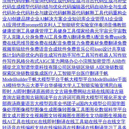
浣熊
代码理解与查询
代码生成
代码生成与导出
代码生成与补全
代码生成模型
代码纠错与优化
代码编辑器
代码自动补全与生成
代码补全
代码补全与建议
代码解释器
代码解释工具
代码重构
企
业AI创建品牌
企业AI解决方案
企业知识库
企业管理AI
企业级
AI应用
优质prompt
伯克利人工智能研究实验室
伴奏消音
佛教部
健康监测工具
健康管理工具
健身工具
儒家经典
元宇宙
元宇宙数
字人
克隆人分身
免费AI工具
免费AI翻译
免费AI配音
免费gpt4
免
费在线思维导图
免费在线配音
免费算力
免费素材
免费翻译
免费
视频剪辑软件
免费语音合成软件
免费音乐
公司logo设计
共享锻
炼计划
内容优化
内容生成
写作助手
写作工具
写作机器人
写作软
件
写作风格
分布式AIGC算力网络
办公小浣熊
加密货币 AI
动作
捕捉
北京智谱华章科技有限公司
区块链
区块链 AI
区块链数据
探索
区块链数据集成
医疗人工智能平台
医疗翻译
千帆
ModelBuilder
千帆大模型平台
千帆大模型平台ModelBuilder
千面
AI模特
华为云大赛平台
华盛顿大学人工智能实验室
博思白板
即时 AI
即时翻译
原画师
古文
古籍免费网站
古籍在线阅读
古籍
查询
古籍查阅
古籍阅读平台
古诗词
可商用大模型
可视化开发
史
部
商汤商量语言大模型
四库全书
团子ai
国内大模型公司
国学
图
像处理
图像模型
图像生成
图像转图像工具
图形化数据科学平台
图文成片
图文生视频
图文转视频
图生图
图生文功能
图生视频
在
线AI工具
在线IDE
在线即时翻译
在线工具箱
在线平台
在线文字
转语音
在线编程支持
在线编辑器
在线翻译
在线翻译学习工具
多