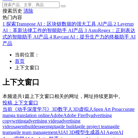
搜索历史
清除
热门内容
1
探索Transpose AI：区块链数据的强大工具
AI产品
2
Layerup
AI：革新法律工作的智能助手
AI产品
3
AutoRegex：正则表达
式的智能助手
AI产品
4
Raycast AI：提升生产力的终极助手
AI
产品
当前位置：
首页
上下文窗口
上下文窗口
本频道共1篇上下文窗口相关的网址，网址持续更新中。
投稿 上下文窗口
当前
《动手深度学习》
3D数字人
3D虚拟人
6pen Art Pro
accurate
manga translation online
Adobe
Adobe Firefly
advertising
copywriting
advertising video
advertising
videos
agentbuilder
agentgpt
agile build
agile project team
agile
team
agile team management
AI
AI 3D模型生成器
AI Agent
AI