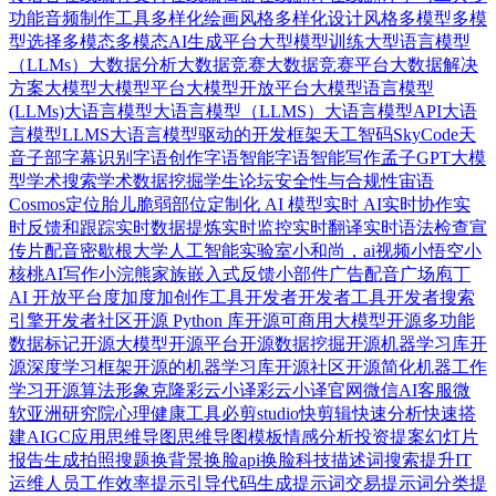
功能音频制作工具
多样化绘画风格
多样化设计风格
多模型
多模
型选择
多模态
多模态AI生成平台
大型模型训练
大型语言模型
（LLMs）
大数据分析
大数据竞赛
⼤数据竞赛平台
大数据解决
方案
大模型
大模型平台
大模型开放平台
大模型语言模型
(LLMs)
大语言模型
大语言模型（LLMS）
大语言模型API
大语
言模型LLMS
大语言模型驱动的开发框架
天工智码SkyCode
天
音
子部
字幕识别
字语创作
字语智能
字语智能写作
孟子GPT大模
型
学术搜索
学术数据挖掘
学生论坛
安全性与合规性
宙语
Cosmos
定位胎儿脆弱部位
定制化 AI 模型
实时 AI
实时协作
实
时反馈和跟踪
实时数据提炼
实时监控
实时翻译
实时语法检查
宣
传片配音
密歇根大学人工智能实验室
小和尚，ai视频
小悟空
小
核桃AI写作
小浣熊家族
嵌入式反馈小部件
广告配音
广场
庖丁
AI 开放平台
度加
度加创作工具
开发者
开发者工具
开发者搜索
引擎
开发者社区
开源 Python 库
开源可商用大模型
开源多功能
数据标记
开源大模型
开源平台
开源数据挖掘
开源机器学习库
开
源深度学习框架
开源的机器学习库
开源社区
开源简化机器工作
学习
开源算法
形象克隆
彩云小译
彩云小译官网
微信AI客服
微
软亚洲研究院
心理健康工具
必剪studio
快剪辑
快速分析
快速搭
建AIGC应用
思维导图
思维导图模板
情感分析
投资提案幻灯片
报告生成
拍照搜题
换背景
换脸api
换脸科技
描述词搜索
提升IT
运维人员工作效率
提示引导代码生成
提示词交易
提示词分类
提