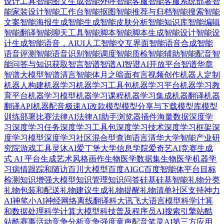
设计工具
智能图文生成
智能外呼
智能客服
智能客服系统部署
智
能家装设计
智能工作台
智能抠图
智能推荐与归档
智能搜索
智能
文案
智能海报生成
智能生成
智能皮肤分析
智能知识库
智能编辑
智能翻译
智能聊天工具
智能脚本
智能脚本生成
智能设计
智能设
计生成
智能语音，AIUI人工智能交互界面
智能语音合成
智能
语音评测
智能语音识别
智能调度
智能质检
智能辅助
智能配音
智
能问答与知识获取
智言
智谱
智谱AI
智谱AI开放平台
智谱华章
智谱大模型
智谱清言智能体
月之暗面
有言视频创作
机器人定制
机器人构建
机器学习
机器学习工具包
机器学习平台
机器学习教
育平台
机器学习模型
机器学习课程
机器学习集成
机器翻译
机器
翻译API
机器配音
极速AI改款
模型
模型分享与下载
模型库
模型
训练部署
比赛
法律AI
法律AI助手
浏览器插件
海量数据
深度学
习
深度学习任务
深度学习工具包
深度学习技术
深度学习框架
深
度学习模型
深度学习社区
混合型查询语言
清华大学智能产业研
究院
游戏工具
灵沐AI
爱丁堡大学信息学院
爱奇艺AI竞赛
生成
式 AI 平台
生成艺术风格画作
生物医学数据集
生物医学机器学
习
病情跟踪和随访
百川大模型
百度AIGC
百度智能体平台
目标
检测
知识增强大模型
知识管理
知识问答
硅基
硅基智能
礼物分类
礼物包装和配送
礼物建议生成
礼物提醒
礼物清单
社区支持
神力
AI
神笔小AI
神经网络
离线翻译
科大讯飞大语言模型
科学计算
和数据处理
科学计算大模型
科技普及
程序员AI搜索引擎
站酷
站酷赛事活动
竞争分析
竞争强度
童声配音
笔灵AI
第三方应用