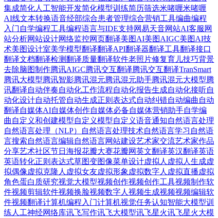
集成
简化人工智能开发
简化模型训练
简历筛选
米啫喱
米啫喱
AI
线文本转换语音
经部
综合患者管理
综合营销工具
编曲
编程
入门自学
编程工具
编程语言与IDE支持
网易天音
网站AI客服
网
站分析
网站设计
网络监控
网页翻译
美图AI
美图AIGC
美图AI技
术
美图设计室
美学模型
翻译
翻译API
翻译器
翻译工具
翻译接口
翻译文档
翻译检测
翻译质量
翻译软件
老照片修复
育儿技巧
背景
去除
脑图制作
腾讯AIGC
腾讯交互翻译
腾讯交互翻译TranSmart
腾讯大模型
腾讯智影
腾讯混元
腾讯混元助手
腾讯混元大模型
腾
讯翻译
自动伴奏
自动化工作流程
自动化报告生成
自动化接听
自
动化设计
自动托管
自动生成正则表达式
自动纠错
自动编曲
自动
翻译
自媒体AI
自媒体创作
自媒体必备
自媒体营销助手
自学编
曲
自定义和创建模型
自定义模型
自定义语音通知
自然语言处理
自然语言处理（NLP）
自然语言处理技术
自然语言学习
自然语
言搜索
自然语言编辑
自然语言网站建设
艺术家交流
艺术家作品
分享
艺术社区
节日海报
花瓣大赛
花瓣网
英文翻译
英汉翻译
英语
英语转化正则表达式
草图变图像
菜单设计
虚拟人
虚拟人生成
虚
拟偶像
虚拟克隆人
虚拟女友
虚拟形象
虚拟数字人
虚拟直播
虚拟
角色
蛋白质研究
视觉大模型
视频创作
视频创作工具
视频制作软
件
视频剪辑软件
视频换脸
视频数字人
视频生成视频
视频编辑软
件
视频翻译
计算机编程入门
计算机视觉任务
认知智能大模型
训
练人工神经网络库
讯飞写作
讯飞大模型
讯飞星火
讯飞星火大模