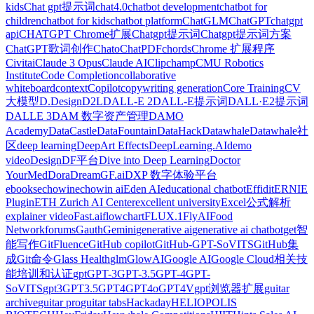
kids
Chat gpt提示词
chat4.0
chatbot development
chatbot for
children
chatbot for kids
chatbot platform
ChatGLM
ChatGPT
chatgpt
api
CHATGPT Chrome扩展
Chatgpt提示词
Chatgpt提示词方案
ChatGPT歌词创作
Chato
ChatPDF
chords
Chrome 扩展程序
Civitai
Claude 3 Opus
Claude AI
Clipchamp
CMU Robotics
Institute
Code Completion
collaborative
whiteboard
context
Copilot
copywriting generation
Core Training
CV
大模型
D.Design
D2L
DALL-E 2
DALL-E提示词
DALL·E2提示词
DALLE 3
DAM 数字资产管理
DAMO
Academy
DataCastle
DataFountain
DataHack
Datawhale
Datawhale社
区
deep learning
DeepArt Effects
DeepLearning.AI
demo
video
Design
DF平台
Dive into Deep Learning
Doctor
YourMed
Dora
DreamGF.ai
DXP 数字体验平台
ebooks
echowin
echowin ai
Eden AI
educational chatbot
Effidit
ERNIE
Plugin
ETH Zurich AI Center
excellent university
Excel公式解析
explainer video
Fast.ai
flowchart
FLUX.1
FlyAI
Food
Network
forums
Gauth
‎Gemini
generative ai
generative ai chatbot
get智
能写作
GitFluence
GitHub copilot
GitHub-GPT-SoVITS
GitHub集
成
Git命令
Glass Health
glm
GlowAI
Google AI
Google Cloud相关技
能培训和认证
gpt
GPT-3
GPT-3.5
GPT-4
GPT-
SoVITS
gpt3
GPT3.5
GPT4
GPT4o
GPT4V
gpt浏览器扩展
guitar
archive
guitar pro
guitar tabs
Hackaday
HELIOPOLIS