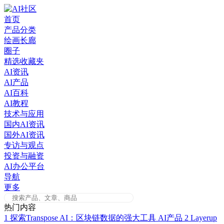
Skip
to
首页
content
产品分类
绘画长廊
圈子
精选收藏夹
AI资讯
AI产品
AI百科
AI教程
技术与应用
国内AI资讯
国外AI资讯
专访与观点
投资与融资
AI办公平台
导航
更多
热门内容
1
探索Transpose AI：区块链数据的强大工具
AI产品
2
Layerup