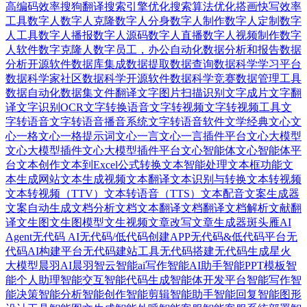
高编码效率
搜狗翻译
搜索引擎优化
搜索算法优化
搭画快写
效率
工具
数字人
数字人克隆
数字人分身
数字人制作
数字人定制
数字
人工具
数字人播报
数字人源码
数字人直播
数字人视频制作
数字
人软件
数字克隆人
数字员工，办公自动化
数据分析和报告
数据
分析开源软件
数据库集成
数据提取
数据查询
数据科学学习平台
数据科学家社区
数据科学开源软件
数据科学竞赛
数据管理工具
数据自动化
数据集
文件翻译
文字图片扫描识别
文字成片
文字翻
译
文字识别OCR
文字转换语音
文字转视频
文字转视频工具
文
字转语音
文字转语音播音系统
文字转语音软件
文学经典
文心
文
心一格
文心一格提示词
文心一言
文心一言插件平台
文心大模型
文心大模型插件
文心大模型插件平台
文心智能体
文心智能体平
台
文本创作
文本到Excel公式转换
文本智能处理
文本框功能
文
本生成网站
文本生成视频
文本翻译
文本识别与转换
文本转视频
文本转视频（TTV）
文本转语音（TTS）
文本配音
文案生成器
文案自动生成
文档分析
文档文本翻译
文档翻译
文档解析
文献翻
译
文生图
文生图模型
文生视频
文章改写
文章生成器
斑头雁AI
Agent
无代码 AI
无代码/低代码创建APP
无代码&低代码平台
无
代码AI构建平台
无代码建站工具
无代码搭建
无代码生成
星火
大模型
晨羽AI
晨羽智云
智能ai写作
智能AI助手
智能PPT模板
智
能个人助理
智能交互
智能代码生成
智能体开发平台
智能写作
智
能决策
智能分析
智能创作
智能剪辑
智能助手
智能回复
智能图形