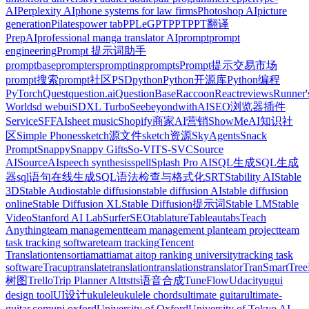
AI
Perplexity AI
phone systems for law firms
Photoshop AI
picture
generation
Pilates
power tab
PPLeGPT
PPT
PPT翻译
PrepAI
professional manga translator AI
prompt
prompt
engineering
Prompt 提示词助手
promptbase
prompters
prompting
prompts
Prompt提示交易市场
prompt搜索
prompt社区
PSD
python
Python开源库
Python编程
PyTorch
Quest
question.ai
QuestionBase
Raccoon
React
reviews
Runner'
World
sd webui
SDXL Turbo
SeebeyondwithAI
SEO浏览器插件
Service
SFFAI
sheet music
Shopify商家AI营销
ShowMeAI知识社
区
Simple Phones
sketch源文件
sketch资源
SkyAgents
Snack
Prompt
Snappy
Snappy Gifts
So-VITS-SVC
Source
AI
SourceAI
speech synthesis
spell
Splash Pro AI
SQL生成
SQL生成
器
sql语句在线生成
SQL语法检查与格式化
SRT
Stability AI
Stable
3D
Stable Audio
stable diffusion
stable diffusion AI
stable diffusion
online
Stable Diffusion XL
Stable Diffusion提示词
Stable LM
Stable
Video
Stanford AI Lab
SurferSEO
tablature
Tableau
tabs
Teach
Anything
team management
team management plan
team project
team
task tracking software
team tracking
Tencent
Translation
tensor
tiamat
tiamat ai
top ranking university
tracking task
software
Tracup
translate
translation
translations
translator
TranSmart
Tre
树图
Trello
Trip Planner AI
tts
tts语音合成
TuneFlow
Udacity
ug
ui
design tool
UI设计
ukulele
ukulele chords
ultimate guitar
ultimate-
guitar.com
uni oxford
University of Oxford
University of Tokyo AI