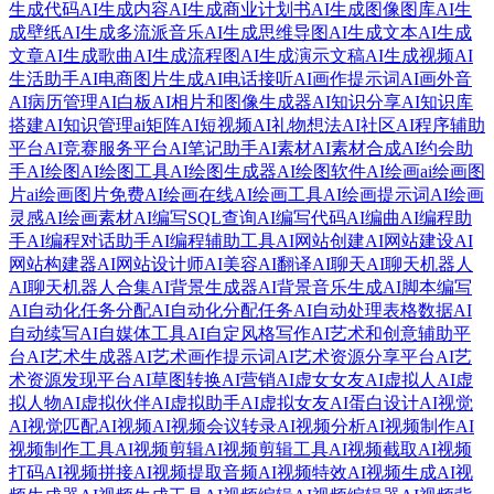
生成代码
AI生成内容
AI生成商业计划书
AI生成图像图库
AI生
成壁纸
AI生成多流派音乐
AI生成思维导图
AI生成文本
AI生成
文章
AI生成歌曲
AI生成流程图
AI生成演示文稿
AI生成视频
AI
生活助手
AI电商图片生成
AI电话接听
AI画作提示词
AI画外音
AI病历管理
AI白板
AI相片和图像生成器
AI知识分享
AI知识库
搭建
AI知识管理
ai矩阵
AI短视频
AI礼物想法
AI社区
AI程序辅助
平台
AI竞赛服务平台
AI笔记助手
AI素材
AI素材合成
AI约会助
手
AI绘图
AI绘图工具
AI绘图生成器
AI绘图软件
AI绘画
ai绘画图
片
ai绘画图片免费
AI绘画在线
AI绘画工具
AI绘画提示词
AI绘画
灵感
AI绘画素材
AI编写SQL查询
AI编写代码
AI编曲
AI编程助
手
AI编程对话助手
AI编程辅助工具
AI网站创建
AI网站建设
AI
网站构建器
AI网站设计师
AI美容
AI翻译
AI聊天
AI聊天机器人
AI聊天机器人合集
AI背景生成器
AI背景音乐生成
AI脚本编写
AI自动化任务分配
AI自动化分配任务
AI自动处理表格数据
AI
自动续写
AI自媒体工具
AI自定风格写作
AI艺术和创意辅助平
台
AI艺术生成器
AI艺术画作提示词
AI艺术资源分享平台
AI艺
术资源发现平台
AI草图转换
AI营销
AI虚女女友
AI虚拟人
AI虚
拟人物
AI虚拟伙伴
AI虚拟助手
AI虚拟女友
AI蛋白设计
AI视觉
AI视觉匹配
AI视频
AI视频会议转录
AI视频分析
AI视频制作
AI
视频制作工具
AI视频剪辑
AI视频剪辑工具
AI视频截取
AI视频
打码
AI视频拼接
AI视频提取音频
AI视频特效
AI视频生成
AI视