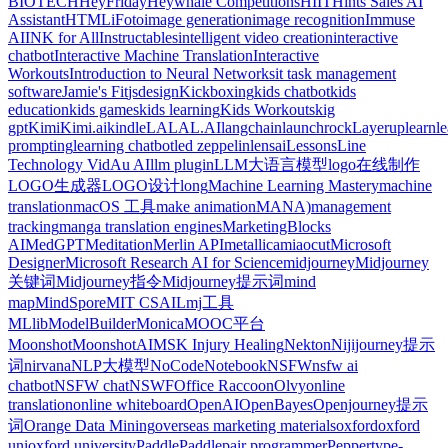
BIOTECH
HeyFriday
Heywhale Competitions
HIIT
Hints Sales AI
Assistant
HTML
iFoto
image generation
image recognition
Immuse
AI
INK for All
Instructables
intelligent video creation
interactive
chatbot
Interactive Machine Translation
Interactive
Workouts
Introduction to Neural Networks
it task management
software
Jamie's Fit
jsdesign
Kickboxing
kids chatbot
kids
education
kids games
kids learning
Kids Workouts
kig
gpt
Kimi
Kimi.ai
kindle
LALAL.AI
langchain
launchrock
Layerup
learn
l
prompting
learning chatbot
led zeppelin
lensai
Lessons
Line
Technology VidAu AI
llm plugin
LLM大语言模型
logo在线制作
LOGO生成器
LOGO设计
long
Machine Learning Mastery
machine
translation
macOS 工具
make animation
MANA)
management
tracking
manga translation engines
MarketingBlocks
AI
MedGPT
Meditation
Merlin API
metallica
miaocut
Microsoft
Designer
Microsoft Research AI for Science
midjourney
Midjourney
关键词
Midjourney指令
Midjourney提示词
mind
map
MindSpore
MIT CSAIL
mj工具
MLlib
ModelBuilder
Monica
MOOC平台
Moonshot
MoonshotAI
MSK Injury Healing
Nekton
Nijijourney提示
词
nirvana
NLP大模型
NoCode
Notebook
NSFW
nsfw ai
chatbot
NSFW chat
NSWF
Office Raccoon
Olvy
online
translation
online whiteboard
OpenAI
OpenBayes
Openjourney提示
词
Orange Data Mining
overseas marketing materials
oxford
oxford
uni
oxford university
PaddlePaddle
pair programmer
Peppertype-