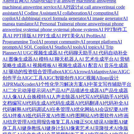
Agent官网
AI Analytics助手
ai answer machine
ai answering
machine
ai answering service
AI API设计
ai call answering
ai code
assistant
AI Coding Assistant
AI collaboration
AI computing
AI
copilot
AI dubbing
ai excel formula generator
AI image generator
AI
manga translator
AI Personal Trainer
ai phone answering
ai phone
answering system
ai phone system
ai phone systems
AI PPT制作工
具
AI PPT排版
AI PPT生成
AI PPT美化
AI Profiles
AI
Programming Tool
AI prompt community
AI prompt platform
AI
prompts
AI SQL Copilot
AI Studio
AI tools
AI topics
AI Trip
Planner
AI UGC视频生成器
AI 代码聊天助手
AI 代码自动补全
AI 图像生成器
AI 模特
AI 聊天机器人
AI 艺术生成平台
AI 营销
策略生成器
AI 视频模板
AI 视频生成器
AI 配音
AI 音乐生成器
AI 驱动的投资组合管理
aibot
AICG
AIcrowd
Aidaptive
Aigc
AIGC
创作平台
AIGC工具
AIGC智能创作
AIGC视频
AIlogo设计
AIPRM
aiXcoder
AI个性化学习解决方案
AI中英文写作辅助平台
AI二次元动漫提示词
AI产品
AI产品描述生成器
AI产品生成器
AI人像
AI人台换模特
AI人声去除器
AI代写
AI代码助手
AI代码
文档编写
AI代码生成
AI代码生成器
AI代码翻译
AI代码补全
AI
代码解释
AI代码调试
AI任务管理
AI优化网站
AI会议纪要
AI伴
侣
AI伴奏
AI低代码开发
AI作图
AI作图网站
AI作图软件
AI作画
AI信息管理
AI信用报告修复工具
AI修正SQL错误
AI做图
AI健
身工具
AI健身教练
AI健身计划
AI像素艺术
AI克隆技术
AI免版