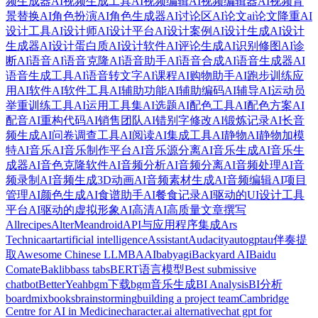
频生成器
AI视频生成工具
AI视频编辑
AI视频编辑器
AI视频背
景替换
AI角色扮演
AI角色生成器
AI讨论区
AI论文
ai论文降重
AI
设计工具
AI设计师
AI设计平台
AI设计案例
AI设计生成
AI设计
生成器
AI设计蛋白质
AI设计软件
AI评论生成
AI识别修图
AI诊
断
AI语音
AI语音克隆
AI语音助手
AI语音合成
AI语音生成器
AI
语音生成工具
AI语音转文字
AI课程
AI购物助手
AI跑步训练应
用
AI软件
AI软件工具
AI辅助功能
AI辅助编码
AI辅导
AI运动员
举重训练工具
AI运用工具集
AI选题
AI配色工具
AI配色方案
AI
配音
AI重构代码
AI销售团队
AI错别字修改
AI锻炼记录
AI长音
频生成
AI问卷调查工具
AI阅读
AI集成工具
AI静物
AI静物加模
特
AI音乐
AI音乐制作平台
AI音乐源分离
AI音乐生成
AI音乐生
成器
AI音色克隆软件
AI音频分析
AI音频分离
AI音频处理
AI音
频录制
AI音频生成3D动画
AI音频素材生成
AI音频编辑
AI项目
管理
AI颜色生成
AI食谱助手
AI餐食记录
AI驱动的UI设计工具
平台
AI驱动的虚拟形象
AI高清
AI高质量文章撰写
Allrecipes
AlterMe
android
API与应用程序集成
Ars
Technica
art
artificial intelligence
Assistant
Audacity
autogpt
au伴奏提
取
Awesome Chinese LLM
BAAI
babyagi
Backyard AI
Baidu
Comate
Baklib
bass tabs
BERT语言模型
Best submissive
chatbot
BetterYeah
bgm下载
bgm音乐生成
BI Analysis
BI分析
boardmix
books
brainstorming
building a project team
Cambridge
Centre for AI in Medicine
character.ai alternative
chat gpt for