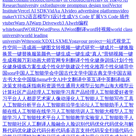
Research
university oxford
upvote prompts
ux design tool
Vector
Institute
Vercel AI SDK
VidAu AI
video advertising platforms
video
maker
VITS2语言模型
VI设计生成
VS Code 扩展
VS Code 插件
vtuber
Warp AI
Warp Drive
web3 AI
web编程
whiteboard
WORD
WordPress AI
Word翻译
word转视频
world class
university
world leading
university
Writesonic
XD
XLS
XML
Yoga
your project
一站式视觉工
作空间
一语成画
一键图文转视频
一键式研究
一键成片
一键换脸
换景
一键替换服装颜色
一键生成
一键生成“真人”营销视频
一键
生成视频
万彩动画大师官网
专利翻译
个性化健身训练计划
个性
化健身锻炼方案生成
个性化护肤建议
个性化推荐
个性化辅导
中
国sora
中国人工智能学会
中国古代文学
中国古典文学
中国古籍
古书大全
中国版figma
中文AI
中文翻译
中英互译
中英翻译
临床
决策支持
临床指南和资源
书生通用大模型
云知声山海大模型
云
计算社区
产品经理人工智能学习库
产品经理人工智能爱好者学
习平台
人人都是艺术家
人像动漫化
人工智能
人工智能写作工具
人工智能分析平台
人工智能前沿学生论坛
人工智能助手
人工智
能在线
人工智能在线学习
人工智能培训
人工智能大模型
人工智
能学习
人工智能技术平台
人工智能教学实验室
人工智能歌手
人
工智能社区
人工翻译
人脸融合
人脸识别
代码优化
代码优化与解
释
代码优化建议
代码分析
代码多语言支持
代码安全扫描
代码小