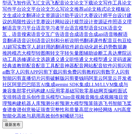
型
讯飞智作
讯飞汇文
讯飞配音
论文
论文下载
论文写作工具
论文
写作平台
论文平台
论文怎么写
论文推荐ai
论文格式
论文模板
论
文生成
论文翻译
论文资源
设计助手
设计大赛
设计师平台
设计建
议的局限性
设计竞赛
设计网站
设计规范
设计资源
证件照
语义理
解
语言学习平台
语言学习者平台
语言模型
语音SDK
语音交
互，语音搜索
语音交互广告
语音合成
语音合成api
语音唤醒
语
音翻译
语音识别
语音识别和分析
说明书翻译
课件配音
豆包
豆绘
AI
超写实数字人
超好用的翻译软件
超自动化
超长
趋势数据
趣
推
跨模态大模型
转图阁
转文字
转矢量图
辅助诊断工具
达摩院
运
动工具
选修课论文
选题
通义
通义听悟
通义大模型
通义灵码
道家
经典
道教部
配音
配音工具
配音神器
配音网站
配音软件
闪剪
闪剪
ai数字人
闪剪APP
闪剪下载
闪剪免费
闪剪教程
闪剪数字人
闪剪
智能
闪剪直播切片
闪剪破解版
闪剪要钱吗
阿里云
阿里云开发者
社区
阿里巴巴
陌言AI
集成gemini SDK
集成LLM/LLVM
集成与
兼容
集部
零代码构建AI应用
零基础写歌
零基础网页编程
面试
安排
韩语
音乐创作
音乐模型Chirp
音视频
音频生成视频
项目管
理
预构建机器人库
预测分析
预测大模型
预算筛选
飞书智能
飞桨
食谱
食谱创意
验证筛查完整性和质量
高层次神经网络 API
高度
智能化
高效与易用
高效创作
鲟曦研习社
最新发布