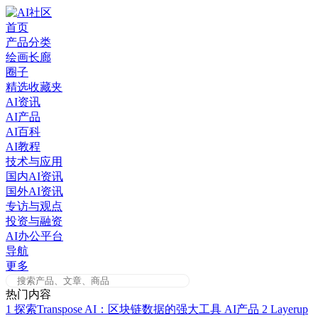
Skip
to
首页
content
产品分类
绘画长廊
圈子
精选收藏夹
AI资讯
AI产品
AI百科
AI教程
技术与应用
国内AI资讯
国外AI资讯
专访与观点
投资与融资
AI办公平台
导航
更多
热门内容
1
探索Transpose AI：区块链数据的强大工具
AI产品
2
Layerup