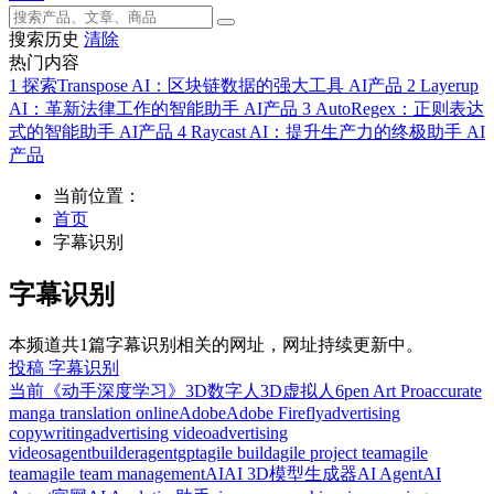
搜索历史
清除
热门内容
1
探索Transpose AI：区块链数据的强大工具
AI产品
2
Layerup
AI：革新法律工作的智能助手
AI产品
3
AutoRegex：正则表达
式的智能助手
AI产品
4
Raycast AI：提升生产力的终极助手
AI
产品
当前位置：
首页
字幕识别
字幕识别
本频道共1篇字幕识别相关的网址，网址持续更新中。
投稿 字幕识别
当前
《动手深度学习》
3D数字人
3D虚拟人
6pen Art Pro
accurate
manga translation online
Adobe
Adobe Firefly
advertising
copywriting
advertising video
advertising
videos
agentbuilder
agentgpt
agile build
agile project team
agile
team
agile team management
AI
AI 3D模型生成器
AI Agent
AI