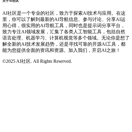
关于AI社区
AI社区是一个专业的社区，致力于探索AI技术与应用。在这
里，你可以了解到最新的AI导航信息、参与讨论、分享AI运
用心得，很实用的AI导航工具，同时也是提示词分享平台，
致力专注AI领域发展，汇集了各类人工智能工具，包括自然
语言处理、机器学习、计算机视觉等多个领域。无论你是想了
解全新的AI技术发展趋势，还是寻找可靠的开源AI工具，都
能为您提供全面的资讯和资源。加入我们，开启AI之旅！
©2025 AI社区. All Rights Reserved.