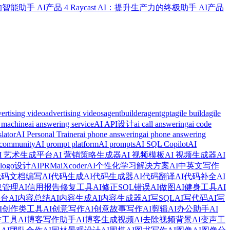
式的智能助手
AI产品
4
Raycast AI：提升生产力的终极助手
AI产品
ertising video
advertising videos
agentbuilder
agentgpt
agile build
agile
g machine
ai answering service
AI API设计
ai call answering
ai code
lator
AI Personal Trainer
ai phone answering
ai phone answering
 community
AI prompt platform
AI prompts
AI SQL Copilot
AI
I 艺术生成平台
AI 营销策略生成器
AI 视频模板
AI 视频生成器
AI
Ilogo设计
AIPRM
aiXcoder
AI个性化学习解决方案
AI中英文写作
代码文档编写
AI代码生成
AI代码生成器
AI代码翻译
AI代码补全
AI
息管理
AI信用报告修复工具
AI修正SQL错误
AI做图
AI健身工具
AI
平台
AI内容总结
AI内容生成
AI内容生成器
AI写SQL
AI写代码
AI写
AI创作类工具
AI创意写作
AI创意故事写作
AI剪辑
AI办公助手
AI
作工具
AI博客写作助手
AI博客生成视频
AI去除视频背景
AI变声工