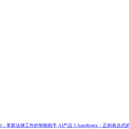
up AI：革新法律工作的智能助手
AI产品
3
AutoRegex：正则表达