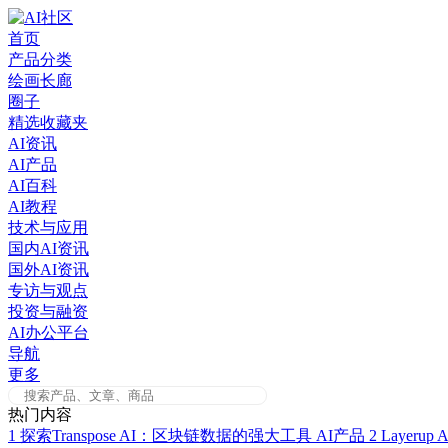
Skip
to
首页
content
产品分类
绘画长廊
圈子
精选收藏夹
AI资讯
AI产品
AI百科
AI教程
技术与应用
国内AI资讯
国外AI资讯
专访与观点
投资与融资
AI办公平台
导航
更多
热门内容
1
探索Transpose AI：区块链数据的强大工具
AI产品
2
Layer