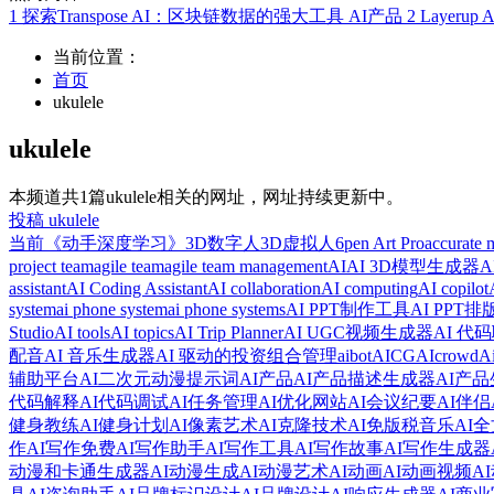
1
探索Transpose AI：区块链数据的强大工具
AI产品
2
Layer
当前位置：
首页
ukulele
ukulele
本频道共1篇ukulele相关的网址，网址持续更新中。
投稿 ukulele
当前
《动手深度学习》
3D数字人
3D虚拟人
6pen Art Pro
accurate 
project team
agile team
agile team management
AI
AI 3D模型生成器
A
assistant
AI Coding Assistant
AI collaboration
AI computing
AI copilot
system
ai phone system
ai phone systems
AI PPT制作工具
AI PPT排
Studio
AI tools
AI topics
AI Trip Planner
AI UGC视频生成器
AI 代
配音
AI 音乐生成器
AI 驱动的投资组合管理
aibot
AICG
AIcrowd
Ai
辅助平台
AI二次元动漫提示词
AI产品
AI产品描述生成器
AI产
代码解释
AI代码调试
AI任务管理
AI优化网站
AI会议纪要
AI伴侣
健身教练
AI健身计划
AI像素艺术
AI克隆技术
AI免版税音乐
AI
作
AI写作免费
AI写作助手
AI写作工具
AI写作故事
AI写作生成器
动漫和卡通生成器
AI动漫生成
AI动漫艺术
AI动画
AI动画视频
A