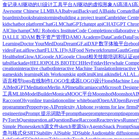
食记录
AI驱动的UI设计工具平台
AI驱动的虚拟形象
AI高清
AI
Awesome Chinese LLM
BAAI
babyagi
Backyard AI
Baidu Comate
Bak
boardmix
books
brainstorming
building a project team
Cambridge Centre
kids
chatbot platform
ChatGLM
ChatGPT
chatgpt api
CHATGPT Chr
AI
Clipchamp
CMU Robotics Institute
Code Completion
collaborative 
DALLE 3
DAM 数字资产管理
DAMO Academy
DataCastle
DataFou
Learning
Doctor YourMed
Dora
DreamGF.ai
DXP 数字体验平台
eboo
video
Fast.ai
flowchart
FLUX.1
FlyAI
Food Network
forums
Gauth
‎Gemi
Health
glm
GlowAI
Google AI
Google Cloud相关技能培训和认证
gpt
tabs
Hackaday
HELIOPOLIS BIOTECH
HeyFriday
Heywhale Compet
creation
interactive chatbot
Interactive Machine Translation
Interactive
games
kids learning
Kids Workouts
kig gpt
Kimi
Kimi.ai
kindle
LALAL.
语言模型
logo在线制作
LOGO生成器
LOGO设计
long
Machine Lea
AI
MedGPT
Meditation
Merlin API
metallica
miaocut
Microsoft Designe
工具
MLlib
ModelBuilder
Monica
MOOC平台
Moonshot
MoonshotAI
Raccoon
Olvy
online translation
online whiteboard
OpenAI
OpenBayes
programmer
Peppertype-AI
Perplexity AI
phone systems for law firms
P
engineering
Prompt 提示词助手
promptbase
prompters
prompting
prom
PyTorch
Quest
question.ai
QuestionBase
Raccoon
React
reviews
Runner'
Simple Phones
sketch源文件
sketch资源
SkyAgents
Snack Prompt
Sna
查与格式化
SRT
Stability AI
Stable 3D
Stable Audio
stable diffusion
st