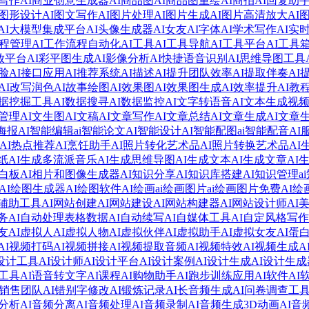
业写作
AI商业创意生成器
AI商品图
AI商品图重绘
AI商拍
AI回复助
I图形设计
AI图文写作
AI图片处理
AI图片生成
AI图片高清放大
AI
AI大模型集成平台
AI头像生成器
AI女友
AI字体
AI学术写作
AI实
流程管理
AI工作流程自动化
AI工具
AI工具导航
AI工具平台
AI工具
开放平台
AI彩平图生成
AI影像分析
AI快捷语音识别
AI思维导图工具
换脸
AI接口应用
AI推荐系统
AI描述
AI提升团队效率
AI提取伴奏
AI
AI改写润色
AI故事绘图
AI效果图
AI效果图生成
AI效率提升
AI教
数据挖掘工具
AI数据搜寻
AI数据监控
AI文字转语音
AI文本生成视
档管理
AI文生图
AI文稿
AI文章写作
AI文章总结
AI文章生成
AI文章
海报
AI智能编辑
ai智能论文
AI智能设计
AI智能配图
ai智能配音
AI
AI热点推荐
AI烹饪助手
AI照片转化艺术品
AI照片转换艺术品
AI
纸
AI生成多流派音乐
AI生成思维导图
AI生成文本
AI生成文章
AI
I白板
AI相片和图像生成器
AI知识分享
AI知识库搭建
AI知识管理
a
AI绘图生成器
AI绘图软件
AI绘画
ai绘画图片
ai绘画图片免费
AI绘
程辅助工具
AI网站创建
AI网站建设
AI网站构建器
AI网站设计师
AI
务
AI自动处理表格数据
AI自动续写
AI自媒体工具
AI自定风格写作
友
AI虚拟人
AI虚拟人物
AI虚拟伙伴
AI虚拟助手
AI虚拟女友
AI蛋
AI视频打码
AI视频拼接
AI视频提取音频
AI视频特效
AI视频生成
A
I设计工具
AI设计师
AI设计平台
AI设计案例
AI设计生成
AI设计生成
成工具
AI语音转文字
AI课程
AI购物助手
AI跑步训练应用
AI软件
AI
I销售团队
AI错别字修改
AI锻炼记录
AI长音频生成
AI问卷调查工
频分析
AI音频分离
AI音频处理
AI音频录制
AI音频生成3D动画
AI音