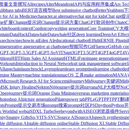
高质量文章撰写
Allrecipes
AlterMe
android
API与应用程序集成
Ars Tec
lib
bass tabs
BERT语言模型
Best submissive chatbot
BetterYeah
bgm
 for AI in Medicine
character.ai alternative
chat gpt for kids
Chat gpt
ome扩展
Chatgpt提示词
Chatgpt提示词方案
ChatGPT歌词创作
Chato
C
whiteboard
context
Copilot
copywriting generation
Core Training
CV大
ntain
DataHack
Datawhale
Datawhale社区
deep learning
DeepArt Effect
ks
echowin
echowin ai
Eden AI
educational chatbot
Effidit
ERNIE Plugin
ni
generative ai
generative ai chatbot
get智能写作
GitFluence
GitHub cop
GPT-3
GPT-3.5
GPT-4
GPT-SoVITS
gpt3
GPT3.5
GPT4
GPT4o
GPT4V
itions
HIIT
Hints Sales AI Assistant
HTML
iFoto
image generation
image
 Workouts
Introduction to Neural Networks
it task management software
J
AI
langchain
launchrock
Layerup
learn
learn prompting
learning chatbot
led
rning Mastery
machine translation
macOS 工具
make animation
MANA)
r
Microsoft Research AI for Science
midjourney
Midjourney关键词
Mid
MSK Injury Healing
Nekton
Nijijourney提示词
nirvana
NLP大模型
NoC
Openjourney提示词
Orange Data Mining
overseas marketing materials
o
hotoshop AI
picture generation
Pilates
power tab
PPLeGPT
PPT
PPT翻
pts
Prompt提示交易市场
prompt搜索
prompt社区
PSD
python
Python
s World
sd webui
SDXL Turbo
SeebeyondwithAI
SEO浏览器插件
Servi
ppy
Snappy Gifts
So-VITS-SVC
Source AI
SourceAI
speech synthesis
spe
able diffusion AI
stable diffusion online
Stable Diffusion XL
Stable Dif