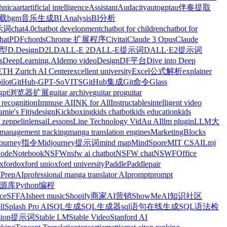
hnica
art
artificial intelligence
Assistant
Audacity
autogpt
au伴奏提取
下载
bgm音乐生成
BI Analysis
BI分析
提示词
chat4.0
chatbot development
chatbot for children
chatbot for
hatPDF
chords
Chrome 扩展程序
Civitai
Claude 3 Opus
Claude
模型
D.Design
D2L
DALL-E 2
DALL-E提示词
DALL·E2提示词
s
DeepLearning.AI
demo video
Design
DF平台
Dive into Deep
ETH Zurich AI Center
excellent university
Excel公式解析
explainer
ilot
GitHub-GPT-SoVITS
GitHub集成
Git命令
Glass
gpt浏览器扩展
guitar archive
guitar pro
guitar
 recognition
Immuse AI
INK for All
Instructables
intelligent video
amie's Fit
jsdesign
Kickboxing
kids chatbot
kids education
kids
 zeppelin
lensai
Lessons
Line Technology VidAu AI
llm plugin
LLM大
management tracking
manga translation engines
MarketingBlocks
journey指令
Midjourney提示词
mind map
MindSpore
MIT CSAIL
mj
ode
Notebook
NSFW
nsfw ai chatbot
NSFW chat
NSWF
Office
xford
oxford uni
oxford university
PaddlePaddle
pair
译
PrepAI
professional manga translator AI
prompt
prompt
开源库
Python编程
ce
SFFAI
sheet music
Shopify商家AI营销
ShowMeAI知识社区
ll
Splash Pro AI
SQL生成
SQL生成器
sql语句在线生成
SQL语法检
fusion提示词
Stable LM
Stable Video
Stanford AI