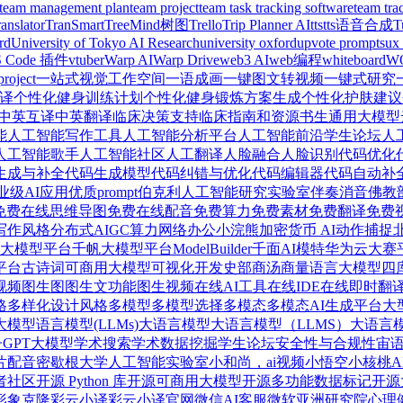
team management plan
team project
team task tracking software
team tra
ranslator
TranSmart
TreeMind树图
Trello
Trip Planner AI
tts
tts语音合成
T
rd
University of Tokyo AI Research
university oxford
upvote prompts
ux 
 Code 插件
vtuber
Warp AI
Warp Drive
web3 AI
web编程
whiteboard
W
project
一站式视觉工作空间
一语成画
一键图文转视频
一键式研究
译
个性化健身训练计划
个性化健身锻炼方案生成
个性化护肤建议
中英互译
中英翻译
临床决策支持
临床指南和资源
书生通用大模型
能
人工智能写作工具
人工智能分析平台
人工智能前沿学生论坛
人
人工智能歌手
人工智能社区
人工翻译
人脸融合
人脸识别
代码优化
生成与补全
代码生成模型
代码纠错与优化
代码编辑器
代码自动补
业级AI应用
优质prompt
伯克利人工智能研究实验室
伴奏消音
佛教
免费在线思维导图
免费在线配音
免费算力
免费素材
免费翻译
免费
写作风格
分布式AIGC算力网络
办公小浣熊
加密货币 AI
动作捕捉
大模型平台
千帆大模型平台ModelBuilder
千面AI模特
华为云大赛
平台
古诗词
可商用大模型
可视化开发
史部
商汤商量语言大模型
四
视频
图生图
图生文功能
图生视频
在线AI工具
在线IDE
在线即时翻
格
多样化设计风格
多模型
多模型选择
多模态
多模态AI生成平台
大
大模型语言模型(LLMs)
大语言模型
大语言模型（LLMS）
大语言模
GPT大模型
学术搜索
学术数据挖掘
学生论坛
安全性与合规性
宙语
片配音
密歇根大学人工智能实验室
小和尚，ai视频
小悟空
小核桃A
者社区
开源 Python 库
开源可商用大模型
开源多功能数据标记
开源
形象克隆
彩云小译
彩云小译官网
微信AI客服
微软亚洲研究院
心理