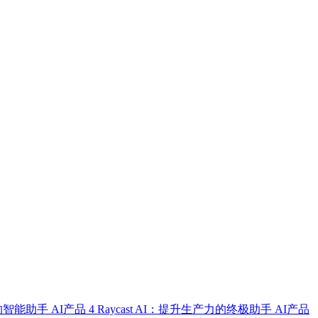
式的智能助手
AI产品
4
Raycast AI：提升生产力的终极助手
AI产品