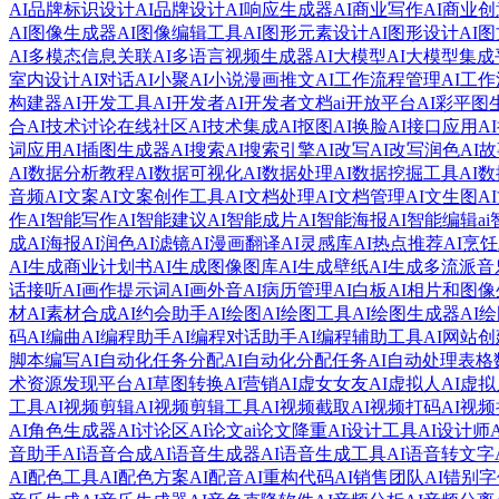
AI品牌标识设计
AI品牌设计
AI响应生成器
AI商业写作
AI商业
AI图像生成器
AI图像编辑工具
AI图形元素设计
AI图形设计
AI
AI多模态信息关联
AI多语言视频生成器
AI大模型
AI大模型集成
室内设计
AI对话
AI小聚
AI小说漫画推文
AI工作流程管理
AI工
构建器
AI开发工具
AI开发者
AI开发者文档
ai开放平台
AI彩平图
合
AI技术讨论在线社区
AI技术集成
AI抠图
AI换脸
AI接口应用
A
词应用
AI插图生成器
AI搜索
AI搜索引擎
AI改写
AI改写润色
AI
AI数据分析教程
AI数据可视化
AI数据处理
AI数据挖掘工具
AI
音频
AI文案
AI文案创作工具
AI文档处理
AI文档管理
AI文生图
A
作
AI智能写作
AI智能建议
AI智能成片
AI智能海报
AI智能编辑
a
成
AI海报
AI润色
AI滤镜
AI漫画翻译
AI灵感库
AI热点推荐
AI烹
AI生成商业计划书
AI生成图像图库
AI生成壁纸
AI生成多流派音
话接听
AI画作提示词
AI画外音
AI病历管理
AI白板
AI相片和图
材
AI素材合成
AI约会助手
AI绘图
AI绘图工具
AI绘图生成器
AI
码
AI编曲
AI编程助手
AI编程对话助手
AI编程辅助工具
AI网站创
脚本编写
AI自动化任务分配
AI自动化分配任务
AI自动处理表格
术资源发现平台
AI草图转换
AI营销
AI虚女女友
AI虚拟人
AI虚
工具
AI视频剪辑
AI视频剪辑工具
AI视频截取
AI视频打码
AI视
AI角色生成器
AI讨论区
AI论文
ai论文降重
AI设计工具
AI设计师
音助手
AI语音合成
AI语音生成器
AI语音生成工具
AI语音转文字
AI配色工具
AI配色方案
AI配音
AI重构代码
AI销售团队
AI错别