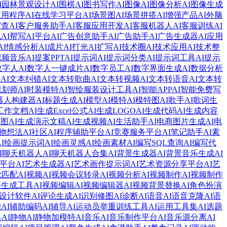
AI园林景观设计
AI围棋
AI图书写作
AI图像
AI图像分析
AI图像生成
应用程序
AI在线学习平台
AI场景图
AI场景拼搭
AI增强产品
AI外脑
审查
AI客户服务助手
AI客服应用开发
AI客服机器人
AI客服训练
AI
化
AI帮写
AI平台
AI广告创意助手
AI广告助手
AI广告生成器
AI应用
AI情感分析
AI成片
AI打光
AI扩写
AI技术圈
AI技术应用
AI技术整
视频音乐
AI提案PPT
AI提示词
AI提示词分类
AI提示词工具
AI提示
数字人
AI数字人一键成片
AI数字员工
AI数字界面生成
AI数据分析
频
AI文本纠错
AI文本转歌曲
AI文本转视频
AI文本转语音
AI文本转
规划师
AI时装模特
AI智绘服装设计工具
AI智能APP
AI智能免费写
机器人构建器
AI标题生成
AI模型
AI模特
AI模特图
AI歌手
AI歌词生
 工作文档
AI生成Excel公式
AI生成LOGO
AI生成代码
AI生成内容
程图
AI生成演示文稿
AI生成视频
AI生活助手
AI电商图片生成
AI电
礼物想法
AI社区
AI程序辅助平台
AI竞赛服务平台
AI笔记助手
AI素
AI绘画提示词
AI绘画灵感
AI绘画素材
AI编写SQL查询
AI编写代
AI聊天机器人
AI聊天机器人合集
AI背景生成器
AI背景音乐生成
AI
助平台
AI艺术生成器
AI艺术画作提示词
AI艺术资源分享平台
AI艺
觉匹配
AI视频
AI视频会议转录
AI视频分析
AI视频制作
AI视频制作
频生成工具
AI视频编辑
AI视频编辑器
AI视频背景替换
AI角色扮演
I设计软件
AI评论生成
AI识别修图
AI诊断
AI语音
AI语音克隆
AI语
能
AI辅助编码
AI辅导
AI运动员举重训练工具
AI运用工具集
AI选题
具
AI静物
AI静物加模特
AI音乐
AI音乐制作平台
AI音乐源分离
AI