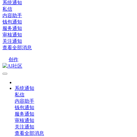
系统通知
私信
内容助手
钱包通知
服务通知
审核通知
关注通知
查看全部消息
创作
系统通知
私信
内容助手
钱包通知
服务通知
审核通知
关注通知
查看全部消息