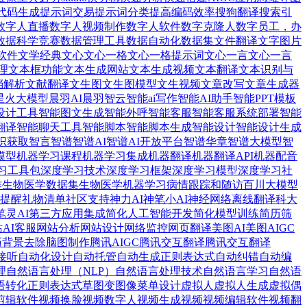
代码生成
提示词交易
提示词分类
提高编码效率
搜狗翻译
搜索引
数字人直播
数字人视频制作
数字人软件
数字克隆人
数字员工，办
数据科学竞赛
数据管理工具
数据自动化
数据集
文件翻译
文字图片
软件
文学经典
文心
文心一格
文心一格提示词
文心一言
文心一言
理
文本框功能
文本生成网站
文本生成视频
文本翻译
文本识别与
档解析
文献翻译
文生图
文生图模型
文生视频
文章改写
文章生成器
星火大模型
晨羽AI
晨羽智云
智能ai写作
智能AI助手
智能PPT模板
设计工具
智能图文生成
智能外呼
智能客服
智能客服系统部署
智能
翻译
智能聊天工具
智能脚本
智能脚本生成
智能设计
智能设计生成
识获取
智言
智谱
智谱AI
智谱AI开放平台
智谱华章
智谱大模型
智
模型
机器学习课程
机器学习集成
机器翻译
机器翻译API
机器配音
习工具包
深度学习技术
深度学习框架
深度学习模型
深度学习社
作
生物医学数据集
生物医学机器学习
病情跟踪和随访
百川大模型
提醒
礼物清单
社区支持
神力AI
神笔小AI
神经网络
离线翻译
科大
笔灵AI
第三方应用集成
简化人工智能开发
简化模型训练
简历筛
AI客服
网站分析
网站设计
网络监控
网页翻译
美图AI
美图AIGC
巧
背景去除
脑图制作
腾讯AIGC
腾讯交互翻译
腾讯交互翻译
接听
自动化设计
自动托管
自动生成正则表达式
自动纠错
自动编
理
自然语言处理（NLP）
自然语言处理技术
自然语言学习
自然语
语转化正则表达式
草图变图像
菜单设计
虚拟人
虚拟人生成
虚拟偶
剪辑软件
视频换脸
视频数字人
视频生成视频
视频编辑软件
视频翻