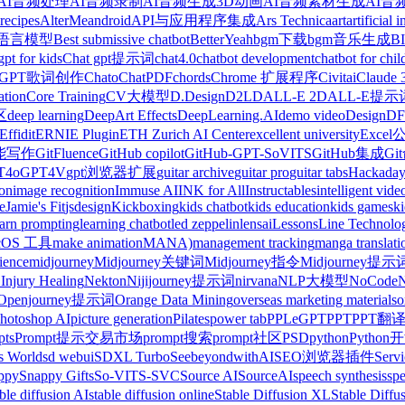
AI音频处理
AI音频录制
AI音频生成3D动画
AI音频素材生成
AI音
recipes
AlterMe
android
API与应用程序集成
Ars Technica
art
artificial 
T语言模型
Best submissive chatbot
BetterYeah
bgm下载
bgm音乐生成
BI
gpt for kids
Chat gpt提示词
chat4.0
chatbot development
chatbot for chil
atGPT歌词创作
Chato
ChatPDF
chords
Chrome 扩展程序
Civitai
Claude 
ation
Core Training
CV大模型
D.Design
D2L
DALL-E 2
DALL-E提示
区
deep learning
DeepArt Effects
DeepLearning.AI
demo video
Design
D
Effidit
ERNIE Plugin
ETH Zurich AI Center
excellent university
Exce
智能写作
GitFluence
GitHub copilot
GitHub-GPT-SoVITS
GitHub集成
Gi
T4o
GPT4V
gpt浏览器扩展
guitar archive
guitar pro
guitar tabs
Hackada
ion
image recognition
Immuse AI
INK for All
Instructables
intelligent vide
e
Jamie's Fit
jsdesign
Kickboxing
kids chatbot
kids education
kids games
ki
earn prompting
learning chatbot
led zeppelin
lensai
Lessons
Line Technolo
cOS 工具
make animation
MANA)
management tracking
manga translati
ience
midjourney
Midjourney关键词
Midjourney指令
Midjourney提示
njury Healing
Nekton
Nijijourney提示词
nirvana
NLP大模型
NoCode
N
Openjourney提示词
Orange Data Mining
overseas marketing materials
o
hotoshop AI
picture generation
Pilates
power tab
PPLeGPT
PPT
PPT翻
pts
Prompt提示交易市场
prompt搜索
prompt社区
PSD
python
Python
s World
sd webui
SDXL Turbo
SeebeyondwithAI
SEO浏览器插件
Servi
ppy
Snappy Gifts
So-VITS-SVC
Source AI
SourceAI
speech synthesis
spe
able diffusion AI
stable diffusion online
Stable Diffusion XL
Stable Dif