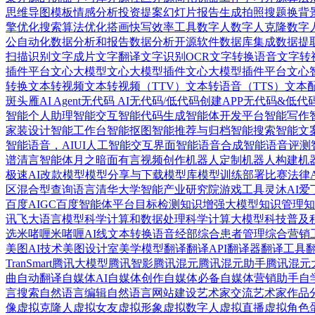
思维导图模板
情感分析
投资提案幻灯片
报告生成
拍照搜题
换背
擎优化
搜索算法优化
搭画快写
效率工具
数字人
数字人克隆
数字
公自动化
数据分析和报告
数据分析开源软件
数据库集成
数据提
扫描识别
文字成片
文字翻译
文字识别OCR
文字转换语音
文字转
插件平台
文心大模型
文心大模型插件
文心大模型插件平台
文心
转换
文本转视频
文本转视频（TTV）
文本转语音（TTS）
文本
斑头雁AI Agent
无代码 AI
无代码/低代码创建APP
无代码&低代
智能个人助理
智能交互
智能代码生成
智能体开发平台
智能写作
家装设计
智能工作台
智能抠图
智能推荐与归档
智能搜索
智能文
智能语音，AIUI人工智能交互界面
智能语音合成
智能语音评测
谱清言智能体
月之暗面
有言视频创作
机器人定制
机器人构建
机
极速AI改款
模型
模型分享与下载
模型库
模型训练部署
比赛
法律A
区
混合型查询语言
清华大学智能产业研究院
游戏工具
灵沐AI
爱
百度AIGC
百度智能体平台
目标检测
知识增强大模型
知识管理
知
讯飞大语言模型
科学计算和数据处理
科学计算大模型
科技普及
选
米啫喱
米啫喱AI
线文本转换语音
经部
综合患者管理
综合营销
美图AI技术
美图设计室
美学模型
翻译
翻译API
翻译器
翻译工具
TranSmart
腾讯大模型
腾讯智影
腾讯混元
腾讯混元助手
腾讯混元
曲
自动翻译
自媒体AI
自媒体创作
自媒体必备
自媒体营销助手
自
言搜索
自然语言编辑
自然语言网站建设
艺术家交流
艺术家作品
像
虚拟克隆人
虚拟女友
虚拟形象
虚拟数字人
虚拟直播
虚拟角色