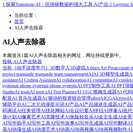
1
探索Transpose AI：区块链数据的强大工具
AI产品
2
Layer
当前位置：
首页
AI人声去除器
AI人声去除器
本频道共1篇AI人声去除器相关的网址，网址持续更新中。
投稿 AI人声去除器
当前
《动手深度学习》
3D数字人
3D虚拟人
6pen Art Pro
accurate 
project team
agile team
agile team management
AI
AI 3D模型生成器
A
assistant
AI Coding Assistant
AI collaboration
AI computing
AI copilot
system
ai phone system
ai phone systems
AI PPT制作工具
AI PPT排
Studio
AI tools
AI topics
AI Trip Planner
AI UGC视频生成器
AI 代
配音
AI 音乐生成器
AI 驱动的投资组合管理
aibot
AICG
AIcrowd
Ai
辅助平台
AI二次元动漫提示词
AI产品
AI产品描述生成器
AI产
码调试
AI任务管理
AI优化网站
AI会议纪要
AI伴侣
AI伴奏
AI低
身计划
AI像素艺术
AI克隆技术
AI免版税音乐
AI全文生成
AI全
AI写作助手
AI写作工具
AI写作故事
AI写作生成器
AI写作翻译
A
器
AI动漫生成
AI动漫艺术
AI动画
AI动画视频
AI动画视频制作
A