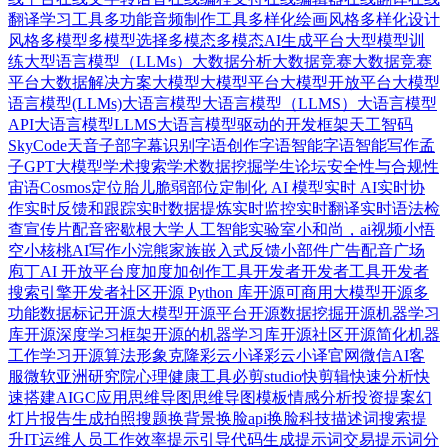
翻译学习工具
多功能音频制作工具
多样化绘画风格
多样化设计
风格
多模型
多模型选择
多模态
多模态AI生成平台
大型模型训
练
大型语言模型（LLMs）
大数据分析
大数据竞赛
⼤数据竞赛
平台
大数据解决方案
大模型
大模型平台
大模型开放平台
大模型
语言模型(LLMs)
大语言模型
大语言模型（LLMS）
大语言模型
API
大语言模型LLMS
大语言模型驱动的开发框架
天工智码
SkyCode
天音
子部
字幕识别
字语创作
字语智能
字语智能写作
孟
子GPT大模型
学术搜索
学术数据挖掘
学生论坛
安全性与合规性
宙语Cosmos
定位胎儿脆弱部位
定制化 AI 模型
实时 AI
实时协
作
实时反馈和跟踪
实时数据提炼
实时监控
实时翻译
实时语法检
查
宣传片配音
密歇根大学人工智能实验室
小和尚，ai视频
小悟
空
小核桃AI写作
小浣熊家族
嵌入式反馈小部件
广告配音
广场
庖丁AI 开放平台
度加
度加创作工具
开发者
开发者工具
开发者
搜索引擎
开发者社区
开源 Python 库
开源可商用大模型
开源多
功能数据标记
开源大模型
开源平台
开源数据挖掘
开源机器学习
库
开源深度学习框架
开源的机器学习库
开源社区
开源简化机器
工作学习
开源算法
形象克隆
彩云小译
彩云小译官网
微信AI客
服
微软亚洲研究院
心理健康工具
必剪studio
快剪辑
快速分析
快
速搭建AIGC应用
思维导图
思维导图模板
情感分析
投资提案幻
灯片
报告生成
拍照搜题
换背景
换脸api
换脸科技
描述词搜索
提
升IT运维人员工作效率
提示引导代码生成
提示词交易
提示词分