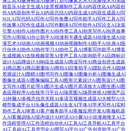
身工具
AI健身教练
AI健身计划
AI像素艺术
AI克隆技术
AI免版
税音乐
AI全文生成
AI全景视频制作工具
AI内容优化
AI内容创
作
AI内容创作平台
AI内容总结
AI内容生成
AI内容生成器
AI写
SQL
AI写代码
AI写作
AI写作免费
AI写作助手
AI写作工具
AI写
作故事
AI写作生成器
AI写作翻译
AI写作软件
AI写论文
AI决策
引擎
AI创作
AI创作图片
AI创作类工具
AI创意写作
AI创意故事
写作
AI剪辑
AI办公助手
AI动漫和卡通生成器
AI动漫生成
AI动
漫艺术
AI动画
AI动画视频
AI动画视频制作
AI助手
AI化身
AI医
疗伙伴
AI协作
AI协作学习
AI协作工具
AI博客写作助手
AI博客
生成视频
AI去除视频背景
AI变声工具
AI咨询助手
AI品牌标识
设计
AI品牌设计
AI响应生成器
AI商业写作
AI商业创意生成器
AI商品图
AI商品图重绘
AI商拍
AI回复助手
AI团队合作
AI园林
景观设计
AI围棋
AI图书写作
AI图像
AI图像分析
AI图像生成
AI
图像生成器
AI图像编辑工具
AI图形元素设计
AI图形设计
AI图
文写作
AI图片处理
AI图片生成
AI图片高清放大
AI图生图
AI图
表应用程序
AI在线学习平台
AI场景图
AI场景拼搭
AI增强产品
AI外脑
AI多模态信息关联
AI多语言视频生成器
AI大模型
AI大
模型集成平台
AI头像生成器
AI女友
AI字体
AI学术写作
AI实时
协作工具
AI审查
AI客户服务助手
AI客服应用开发
AI客服机器
人
AI客服训练
AI室内设计
AI对话
AI小聚
AI小说漫画推文
AI工
作流程管理
AI工作流程自动化
AI工具
AI工具导航
AI工具平台
AI工具箱
AI工具货币化
AI帮写
AI平台
AI广告创意助手
AI广告