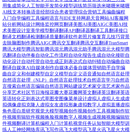
用集成
简化人工智能开发
简化模型训练
简历筛选
米啫喱
米啫喱
AI
线文本转换语音
经部
综合患者管理
综合营销工具
编曲
编程
入门自学
编程工具
编程语言与IDE支持
网易天音
网站AI客服
网
站分析
网站设计
网络监控
网页翻译
美图AI
美图AIGC
美图AI技
术
美图设计室
美学模型
翻译
翻译API
翻译器
翻译工具
翻译接口
翻译文档
翻译检测
翻译质量
翻译软件
老照片修复
育儿技巧
背景
去除
脑图制作
腾讯AIGC
腾讯交互翻译
腾讯交互翻译TranSmart
腾讯大模型
腾讯智影
腾讯混元
腾讯混元助手
腾讯混元大模型
腾
讯翻译
自动伴奏
自动化工作流程
自动化报告生成
自动化接听
自
动化设计
自动托管
自动生成正则表达式
自动纠错
自动编曲
自动
翻译
自媒体AI
自媒体创作
自媒体必备
自媒体营销助手
自学编
曲
自定义和创建模型
自定义模型
自定义语音通知
自然语言处理
自然语言处理（NLP）
自然语言处理技术
自然语言学习
自然语
言搜索
自然语言编辑
自然语言网站建设
艺术家交流
艺术家作品
分享
艺术社区
节日海报
花瓣大赛
花瓣网
英文翻译
英汉翻译
英语
英语转化正则表达式
草图变图像
菜单设计
虚拟人
虚拟人生成
虚
拟偶像
虚拟克隆人
虚拟女友
虚拟形象
虚拟数字人
虚拟直播
虚拟
角色
蛋白质研究
视觉大模型
视频创作
视频创作工具
视频制作软
件
视频剪辑软件
视频换脸
视频数字人
视频生成视频
视频编辑软
件
视频翻译
计算机编程入门
计算机视觉任务
认知智能大模型
训
练人工神经网络库
讯飞写作
讯飞大模型
讯飞星火
讯飞星火大模