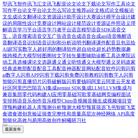
型
讯飞智作
讯飞汇文
讯飞配音
论文
论文下载
论文写作工具
论文
写作平台
论文平台
论文怎么写
论文推荐ai
论文格式
论文模板
论
文生成
论文翻译
论文资源
设计助手
设计大赛
设计师平台
设计建
议的局限性
设计竞赛
设计网站
设计规范
设计资源
证件照
语义理
解
语言学习平台
语言学习者平台
语言模型
语音SDK
语音交
互，语音搜索
语音交互广告
语音合成
语音合成api
语音唤醒
语
音翻译
语音识别
语音识别和分析
说明书翻译
课件配音
豆包
豆绘
AI
超写实数字人
超好用的翻译软件
超自动化
超长
趋势数据
趣
推
跨模态大模型
转图阁
转文字
转矢量图
辅助诊断工具
达摩院
运
动工具
选修课论文
选题
通义
通义听悟
通义大模型
通义灵码
道家
经典
道教部
配音
配音工具
配音神器
配音网站
配音软件
闪剪
闪剪
ai数字人
闪剪APP
闪剪下载
闪剪免费
闪剪教程
闪剪数字人
闪剪
智能
闪剪直播切片
闪剪破解版
闪剪要钱吗
阿里云
阿里云开发者
社区
阿里巴巴
陌言AI
集成gemini SDK
集成LLM/LLVM
集成与
兼容
集部
零代码构建AI应用
零基础写歌
零基础网页编程
面试
安排
韩语
音乐创作
音乐模型Chirp
音视频
音频生成视频
项目管
理
预构建机器人库
预测分析
预测大模型
预算筛选
飞书智能
飞桨
食谱
食谱创意
验证筛查完整性和质量
高层次神经网络 API
高度
智能化
高效与易用
高效创作
鲟曦研习社
最新发布