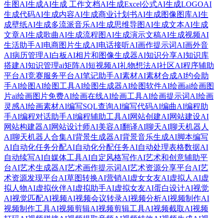
生图
AI生成
AI生成 工作文档
AI生成Excel公式
AI生成LOGO
AI
生成代码
AI生成内容
AI生成商业计划书
AI生成图像图库
AI生
成壁纸
AI生成多流派音乐
AI生成思维导图
AI生成文本
AI生成
文章
AI生成歌曲
AI生成流程图
AI生成演示文稿
AI生成视频
AI
生活助手
AI电商图片生成
AI电话接听
AI画作提示词
AI画外音
AI病历管理
AI白板
AI相片和图像生成器
AI知识分享
AI知识库
搭建
AI知识管理
ai矩阵
AI短视频
AI礼物想法
AI社区
AI程序辅助
平台
AI竞赛服务平台
AI笔记助手
AI素材
AI素材合成
AI约会助
手
AI绘图
AI绘图工具
AI绘图生成器
AI绘图软件
AI绘画
ai绘画图
片
ai绘画图片免费
AI绘画在线
AI绘画工具
AI绘画提示词
AI绘画
灵感
AI绘画素材
AI编写SQL查询
AI编写代码
AI编曲
AI编程助
手
AI编程对话助手
AI编程辅助工具
AI网站创建
AI网站建设
AI
网站构建器
AI网站设计师
AI美容
AI翻译
AI聊天
AI聊天机器人
AI聊天机器人合集
AI背景生成器
AI背景音乐生成
AI脚本编写
AI自动化任务分配
AI自动化分配任务
AI自动处理表格数据
AI
自动续写
AI自媒体工具
AI自定风格写作
AI艺术和创意辅助平
台
AI艺术生成器
AI艺术画作提示词
AI艺术资源分享平台
AI艺
术资源发现平台
AI草图转换
AI营销
AI虚女女友
AI虚拟人
AI虚
拟人物
AI虚拟伙伴
AI虚拟助手
AI虚拟女友
AI蛋白设计
AI视觉
AI视觉匹配
AI视频
AI视频会议转录
AI视频分析
AI视频制作
AI
视频制作工具
AI视频剪辑
AI视频剪辑工具
AI视频截取
AI视频