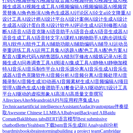
打码
AI视频拼接
AI视频提取音频
AI视频特效
AI视频生成
AI视
频生成器
AI视频生成工具
AI视频编辑
AI视频编辑器
AI视频背
景替换
AI角色扮演
AI角色生成器
AI讨论区
AI论文
ai论文降重
AI
设计工具
AI设计师
AI设计平台
AI设计案例
AI设计生成
AI设计
生成器
AI设计蛋白质
AI设计软件
AI评论生成
AI识别修图
AI诊
断
AI语音
AI语音克隆
AI语音助手
AI语音合成
AI语音生成器
AI
语音生成工具
AI语音转文字
AI课程
AI购物助手
AI跑步训练应
用
AI软件
AI软件工具
AI辅助功能
AI辅助编码
AI辅导
AI运动员
举重训练工具
AI运用工具集
AI选题
AI配色工具
AI配色方案
AI
配音
AI重构代码
AI销售团队
AI错别字修改
AI锻炼记录
AI长音
频生成
AI问卷调查工具
AI阅读
AI集成工具
AI静物
AI静物加模
特
AI音乐
AI音乐制作平台
AI音乐源分离
AI音乐生成
AI音乐生
成器
AI音色克隆软件
AI音频分析
AI音频分离
AI音频处理
AI音
频录制
AI音频生成3D动画
AI音频素材生成
AI音频编辑
AI项目
管理
AI颜色生成
AI食谱助手
AI餐食记录
AI驱动的UI设计工具
平台
AI驱动的虚拟形象
AI高清
AI高质量文章撰写
Allrecipes
AlterMe
android
API与应用程序集成
Ars
Technica
art
artificial intelligence
Assistant
Audacity
autogpt
au伴奏提
取
Awesome Chinese LLM
BAAI
babyagi
Backyard AI
Baidu
Comate
Baklib
bass tabs
BERT语言模型
Best submissive
chatbot
BetterYeah
bgm下载
bgm音乐生成
BI Analysis
BI分析
boardmix
books
brainstorming
building a project team
Cambridge