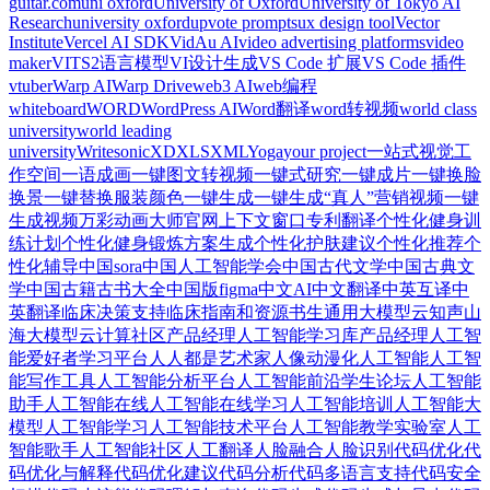
guitar.com
uni oxford
University of Oxford
University of Tokyo AI
Research
university oxford
upvote prompts
ux design tool
Vector
Institute
Vercel AI SDK
VidAu AI
video advertising platforms
video
maker
VITS2语言模型
VI设计生成
VS Code 扩展
VS Code 插件
vtuber
Warp AI
Warp Drive
web3 AI
web编程
whiteboard
WORD
WordPress AI
Word翻译
word转视频
world class
university
world leading
university
Writesonic
XD
XLS
XML
Yoga
your project
一站式视觉工
作空间
一语成画
一键图文转视频
一键式研究
一键成片
一键换脸
换景
一键替换服装颜色
一键生成
一键生成“真人”营销视频
一键
生成视频
万彩动画大师官网
上下文窗口
专利翻译
个性化健身训
练计划
个性化健身锻炼方案生成
个性化护肤建议
个性化推荐
个
性化辅导
中国sora
中国人工智能学会
中国古代文学
中国古典文
学
中国古籍古书大全
中国版figma
中文AI
中文翻译
中英互译
中
英翻译
临床决策支持
临床指南和资源
书生通用大模型
云知声山
海大模型
云计算社区
产品经理人工智能学习库
产品经理人工智
能爱好者学习平台
人人都是艺术家
人像动漫化
人工智能
人工智
能写作工具
人工智能分析平台
人工智能前沿学生论坛
人工智能
助手
人工智能在线
人工智能在线学习
人工智能培训
人工智能大
模型
人工智能学习
人工智能技术平台
人工智能教学实验室
人工
智能歌手
人工智能社区
人工翻译
人脸融合
人脸识别
代码优化
代
码优化与解释
代码优化建议
代码分析
代码多语言支持
代码安全