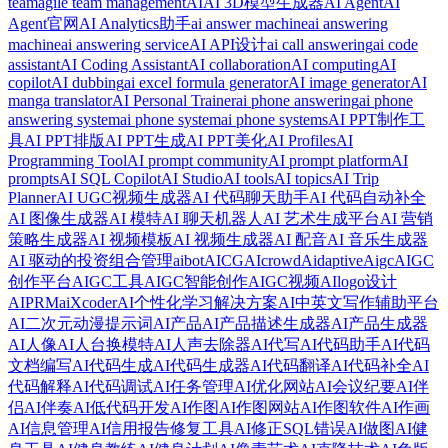
team
agile team management
AI
AI 3D模型生成器
AI Agent
AI
Agent官网
AI Analytics助手
ai answer machine
ai answering
machine
ai answering service
AI API设计
ai call answering
ai code
assistant
AI Coding Assistant
AI collaboration
AI computing
AI
copilot
AI dubbing
ai excel formula generator
AI image generator
AI
manga translator
AI Personal Trainer
ai phone answering
ai phone
answering system
ai phone system
ai phone systems
AI PPT制作工
具
AI PPT排版
AI PPT生成
AI PPT美化
AI Profiles
AI
Programming Tool
AI prompt community
AI prompt platform
AI
prompts
AI SQL Copilot
AI Studio
AI tools
AI topics
AI Trip
Planner
AI UGC视频生成器
AI 代码聊天助手
AI 代码自动补全
AI 图像生成器
AI 模特
AI 聊天机器人
AI 艺术生成平台
AI 营销
策略生成器
AI 视频模板
AI 视频生成器
AI 配音
AI 音乐生成器
AI 驱动的投资组合管理
aibot
AICG
AIcrowd
Aidaptive
Aigc
AIGC
创作平台
AIGC工具
AIGC智能创作
AIGC视频
AIlogo设计
AIPRM
aiXcoder
AI个性化学习解决方案
AI中英文写作辅助平台
AI二次元动漫提示词
AI产品
AI产品描述生成器
AI产品生成器
AI人像
AI人台换模特
AI人声去除器
AI代写
AI代码助手
AI代码
文档编写
AI代码生成
AI代码生成器
AI代码翻译
AI代码补全
AI
代码解释
AI代码调试
AI任务管理
AI优化网站
AI会议纪要
AI伴
侣
AI伴奏
AI低代码开发
AI作图
AI作图网站
AI作图软件
AI作画
AI信息管理
AI信用报告修复工具
AI修正SQL错误
AI做图
AI健