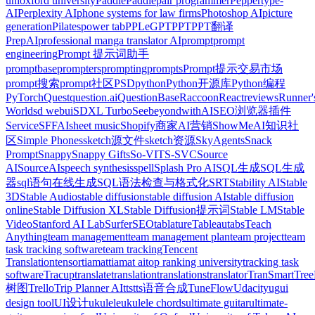
uni
oxford university
PaddlePaddle
pair programmer
Peppertype-
AI
Perplexity AI
phone systems for law firms
Photoshop AI
picture
generation
Pilates
power tab
PPLeGPT
PPT
PPT翻译
PrepAI
professional manga translator AI
prompt
prompt
engineering
Prompt 提示词助手
promptbase
prompters
prompting
prompts
Prompt提示交易市场
prompt搜索
prompt社区
PSD
python
Python开源库
Python编程
PyTorch
Quest
question.ai
QuestionBase
Raccoon
React
reviews
Runner'
World
sd webui
SDXL Turbo
SeebeyondwithAI
SEO浏览器插件
Service
SFFAI
sheet music
Shopify商家AI营销
ShowMeAI知识社
区
Simple Phones
sketch源文件
sketch资源
SkyAgents
Snack
Prompt
Snappy
Snappy Gifts
So-VITS-SVC
Source
AI
SourceAI
speech synthesis
spell
Splash Pro AI
SQL生成
SQL生成
器
sql语句在线生成
SQL语法检查与格式化
SRT
Stability AI
Stable
3D
Stable Audio
stable diffusion
stable diffusion AI
stable diffusion
online
Stable Diffusion XL
Stable Diffusion提示词
Stable LM
Stable
Video
Stanford AI Lab
SurferSEO
tablature
Tableau
tabs
Teach
Anything
team management
team management plan
team project
team
task tracking software
team tracking
Tencent
Translation
tensor
tiamat
tiamat ai
top ranking university
tracking task
software
Tracup
translate
translation
translations
translator
TranSmart
Tre
树图
Trello
Trip Planner AI
tts
tts语音合成
TuneFlow
Udacity
ug
ui
design tool
UI设计
ukulele
ukulele chords
ultimate guitar
ultimate-