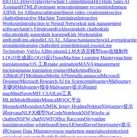
BIOTECH
HeyFriday
Heywhale Competitions
HIIT
Hints Sales AI
Assistant
HTML
iFoto
image generation
image recognition
Immuse
AI
INK for All
Instructables
intelligent video creation
interactive
chatbot
Interactive Machine Translation
Interactive
Workouts
Introduction to Neural Networks
it task management
software
Jamie's Fit
jsdesign
Kickboxing
kids chatbot
kids
education
kids games
kids learning
Kids Workouts
kig
gpt
Kimi
Kimi.ai
kindle
LALAL.AI
langchain
launchrock
Layerup
learn
l
prompting
learning chatbot
led zeppelin
lensai
Lessons
Line
Technology VidAu AI
llm plugin
LLM大语言模型
logo在线制作
LOGO生成器
LOGO设计
long
Machine Learning Mastery
machine
translation
macOS 工具
make animation
MANA)
management
tracking
manga translation engines
MarketingBlocks
AI
MedGPT
Meditation
Merlin API
metallica
miaocut
Microsoft
Designer
Microsoft Research AI for Science
midjourney
Midjourney
关键词
Midjourney指令
Midjourney提示词
mind
map
MindSpore
MIT CSAIL
mj工具
MLlib
ModelBuilder
Monica
MOOC平台
Moonshot
MoonshotAI
MSK Injury Healing
Nekton
Nijijourney提示
词
nirvana
NLP大模型
NoCode
Notebook
NSFW
nsfw ai
chatbot
NSFW chat
NSWF
Office Raccoon
Olvy
online
translation
online whiteboard
OpenAI
OpenBayes
Openjourney提示
词
Orange Data Mining
overseas marketing materials
oxford
oxford