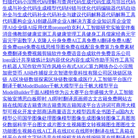
扫描
代码小浣熊
代码理解与查询
代码生成
代码生成与导出
代码
生成与补全
代码生成模型
代码纠错与优化
代码编辑器
代码自动
补全与生成
代码补全
代码补全与建议
代码解释器
代码解释工具
代码重构
企业AI创建品牌
企业AI解决方案
企业知识库
企业管
理AI
企业级AI应用
优质prompt
伯克利人工智能研究实验室
伴奏
消音
佛教部
健康监测工具
健康管理工具
健身工具
儒家经典
元宇
宙
元宇宙数字人
克隆人分身
免费AI工具
免费AI翻译
免费AI配
音
免费gpt4
免费在线思维导图
免费在线配音
免费算力
免费素材
免费翻译
免费视频剪辑软件
免费语音合成软件
免费音乐
公司
logo设计
共享锻炼计划
内容优化
内容生成
写作助手
写作工具
写
作机器人
写作软件
写作风格
分布式AIGC算力网络
办公小浣熊
加密货币 AI
动作捕捉
北京智谱华章科技有限公司
区块链
区块
链 AI
区块链数据探索
区块链数据集成
医疗人工智能平台
医疗
翻译
千帆ModelBuilder
千帆大模型平台
千帆大模型平台
ModelBuilder
千面AI模特
华为云大赛平台
华盛顿大学人工智能
实验室
博思白板
即时 AI
即时翻译
原画师
古文
古籍免费网站
古
籍在线阅读
古籍查询
古籍查阅
古籍阅读平台
古诗词
可商用大模
型
可视化开发
史部
商汤商量语言大模型
四库全书
团子ai
国内大
模型公司
国学
图像处理
图像模型
图像生成
图像转图像工具
图形
化数据科学平台
图文成片
图文生视频
图文转视频
图生图
图生文
功能
图生视频
在线AI工具
在线IDE
在线即时翻译
在线工具箱
在
线平台
在线文字转语音
在线编程支持
在线编辑器
在线翻译
在线