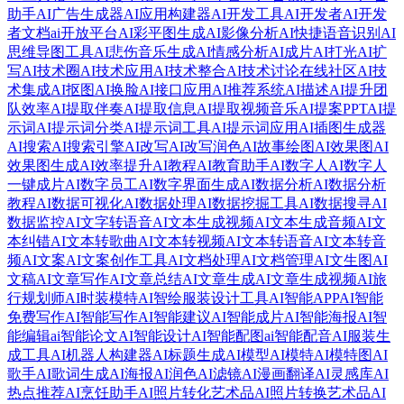
助手
AI广告生成器
AI应用构建器
AI开发工具
AI开发者
AI开发
者文档
ai开放平台
AI彩平图生成
AI影像分析
AI快捷语音识别
AI
思维导图工具
AI悲伤音乐生成
AI情感分析
AI成片
AI打光
AI扩
写
AI技术圈
AI技术应用
AI技术整合
AI技术讨论在线社区
AI技
术集成
AI抠图
AI换脸
AI接口应用
AI推荐系统
AI描述
AI提升团
队效率
AI提取伴奏
AI提取信息
AI提取视频音乐
AI提案PPT
AI提
示词
AI提示词分类
AI提示词工具
AI提示词应用
AI插图生成器
AI搜索
AI搜索引擎
AI改写
AI改写润色
AI故事绘图
AI效果图
AI
效果图生成
AI效率提升
AI教程
AI教育助手
AI数字人
AI数字人
一键成片
AI数字员工
AI数字界面生成
AI数据分析
AI数据分析
教程
AI数据可视化
AI数据处理
AI数据挖掘工具
AI数据搜寻
AI
数据监控
AI文字转语音
AI文本生成视频
AI文本生成音频
AI文
本纠错
AI文本转歌曲
AI文本转视频
AI文本转语音
AI文本转音
频
AI文案
AI文案创作工具
AI文档处理
AI文档管理
AI文生图
AI
文稿
AI文章写作
AI文章总结
AI文章生成
AI文章生成视频
AI旅
行规划师
AI时装模特
AI智绘服装设计工具
AI智能APP
AI智能
免费写作
AI智能写作
AI智能建议
AI智能成片
AI智能海报
AI智
能编辑
ai智能论文
AI智能设计
AI智能配图
ai智能配音
AI服装生
成工具
AI机器人构建器
AI标题生成
AI模型
AI模特
AI模特图
AI
歌手
AI歌词生成
AI海报
AI润色
AI滤镜
AI漫画翻译
AI灵感库
AI
热点推荐
AI烹饪助手
AI照片转化艺术品
AI照片转换艺术品
AI