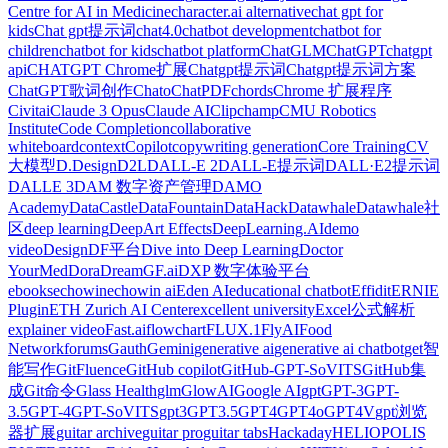
Centre for AI in Medicine
character.ai alternative
chat gpt for
kids
Chat gpt提示词
chat4.0
chatbot development
chatbot for
children
chatbot for kids
chatbot platform
ChatGLM
ChatGPT
chatgpt
api
CHATGPT Chrome扩展
Chatgpt提示词
Chatgpt提示词方案
ChatGPT歌词创作
Chato
ChatPDF
chords
Chrome 扩展程序
Civitai
Claude 3 Opus
Claude AI
Clipchamp
CMU Robotics
Institute
Code Completion
collaborative
whiteboard
context
Copilot
copywriting generation
Core Training
CV
大模型
D.Design
D2L
DALL-E 2
DALL-E提示词
DALL·E2提示词
DALLE 3
DAM 数字资产管理
DAMO
Academy
DataCastle
DataFountain
DataHack
Datawhale
Datawhale社
区
deep learning
DeepArt Effects
DeepLearning.AI
demo
video
Design
DF平台
Dive into Deep Learning
Doctor
YourMed
Dora
DreamGF.ai
DXP 数字体验平台
ebooks
echowin
echowin ai
Eden AI
educational chatbot
Effidit
ERNIE
Plugin
ETH Zurich AI Center
excellent university
Excel公式解析
explainer video
Fast.ai
flowchart
FLUX.1
FlyAI
Food
Network
forums
Gauth
‎Gemini
generative ai
generative ai chatbot
get智
能写作
GitFluence
GitHub copilot
GitHub-GPT-SoVITS
GitHub集
成
Git命令
Glass Health
glm
GlowAI
Google AI
gpt
GPT-3
GPT-
3.5
GPT-4
GPT-SoVITS
gpt3
GPT3.5
GPT4
GPT4o
GPT4V
gpt浏览
器扩展
guitar archive
guitar pro
guitar tabs
Hackaday
HELIOPOLIS