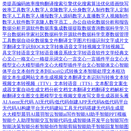
类
提高编码效率
搜狗翻译
搜索引擎优化
搜索算法优化
搭画快写
效率工具
数字人
数字人克隆
数字人分身
数字人制作
数字人定制
数字人工具
数字人播报
数字人源码
数字人直播
数字人视频制作
数字人软件
数字克隆人
数字员工，办公自动化
数据分析和报告
数据分析开源软件
数据库集成
数据提取
数据查询
数据科学学习
平台
数据科学家社区
数据科学开源软件
数据科学竞赛
数据管理
工具
数据自动化
数据集
文件翻译
文字图片扫描识别
文字成片
文
字翻译
文字识别OCR
文字转换语音
文字转视频
文字转视频工
具
文字转语音
文字转语音播音系统
文字转语音软件
文学经典
文
心
文心一格
文心一格提示词
文心一言
文心一言插件平台
文心大
模型
文心大模型插件
文心大模型插件平台
文心智能体
文心智能
体平台
文本创作
文本到Excel公式转换
文本智能处理
文本框功
能
文本生成网站
文本生成视频
文本翻译
文本识别与转换
文本转
视频
文本转视频（TTV）
文本转语音（TTS）
文本配音
文案生
成器
文案自动生成
文档分析
文档文本翻译
文档翻译
文档解析
文
献翻译
文生图
文生图模型
文生视频
文章改写
文章生成器
斑头雁
AI Agent
无代码 AI
无代码/低代码创建APP
无代码&低代码平台
无代码AI构建平台
无代码建站工具
无代码搭建
无代码生成
星
火大模型
晨羽AI
晨羽智云
智能ai写作
智能AI助手
智能PPT模板
智能个人助理
智能交互
智能代码生成
智能体开发平台
智能写作
智能决策
智能分析
智能创作
智能剪辑
智能助手
智能回复
智能图