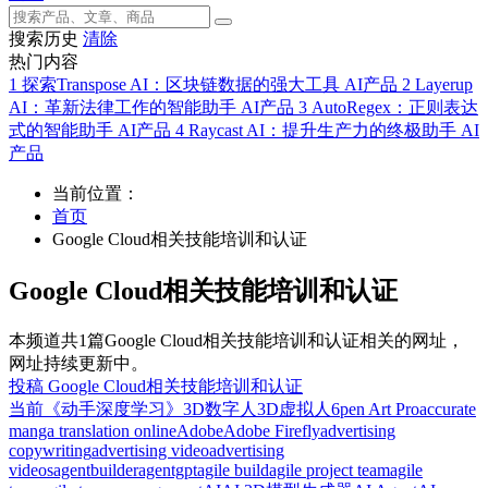
搜索历史
清除
热门内容
1
探索Transpose AI：区块链数据的强大工具
AI产品
2
Layerup
AI：革新法律工作的智能助手
AI产品
3
AutoRegex：正则表达
式的智能助手
AI产品
4
Raycast AI：提升生产力的终极助手
AI
产品
当前位置：
首页
Google Cloud相关技能培训和认证
Google Cloud相关技能培训和认证
本频道共1篇Google Cloud相关技能培训和认证相关的网址，
网址持续更新中。
投稿 Google Cloud相关技能培训和认证
当前
《动手深度学习》
3D数字人
3D虚拟人
6pen Art Pro
accurate
manga translation online
Adobe
Adobe Firefly
advertising
copywriting
advertising video
advertising
videos
agentbuilder
agentgpt
agile build
agile project team
agile