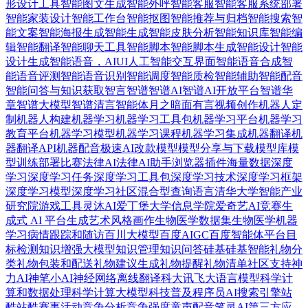
形设计工具
智能图文生成
智能外呼
智能客服
智能客服系统部署
智能家装设计
智能工作台
智能抠图
智能推荐与归档
智能搜索
智
能文案
智能海报生成
智能生成
智能皮肤分析
智能知识库
智能编
辑
智能翻译
智能聊天工具
智能脚本
智能脚本生成
智能设计
智能
设计生成
智能语音，AIUI人工智能交互界面
智能语音合成
智
能语音评测
智能语音识别
智能调度
智能质检
智能辅助
智能配音
智能问答与知识获取
智言
智谱
智谱AI
智谱AI开放平台
智谱华
章
智谱大模型
智谱清言智能体
月之暗面
有言视频创作
机器人定
制
机器人构建
机器学习
机器学习工具包
机器学习平台
机器学习
教育平台
机器学习模型
机器学习课程
机器学习集成
机器翻译
机
器翻译API
机器配音
极速AI改款
模型
模型分享与下载
模型库
模
型训练部署
比赛
法律AI
法律AI助手
浏览器插件
海量数据
深度
学习
深度学习任务
深度学习工具包
深度学习技术
深度学习框架
深度学习模型
深度学习社区
混合型查询语言
清华大学智能产业
研究院
游戏工具
灵沐AI
爱丁堡大学信息学院
爱奇艺AI竞赛
生
成式 AI 平台
生成艺术风格画作
生物医学数据集
生物医学机器
学习
病情跟踪和随访
百川大模型
百度AIGC
百度智能体平台
目
标检测
知识增强大模型
知识管理
知识问答
硅基
硅基智能
礼物分
类
礼物包装和配送
礼物建议生成
礼物提醒
礼物清单
社区支持
神
力AI
神笔小AI
神经网络
离线翻译
科大讯飞大语言模型
科学计
算和数据处理
科学计算大模型
科技普及
程序员AI搜索引擎
站
酷
站酷赛事活动
竞争分析
竞争强度
童声配音
笔灵AI
第三方应