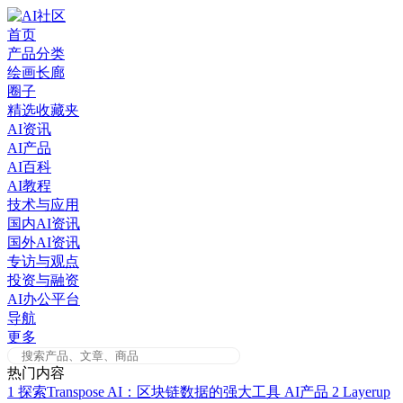
Skip
to
首页
content
产品分类
绘画长廊
圈子
精选收藏夹
AI资讯
AI产品
AI百科
AI教程
技术与应用
国内AI资讯
国外AI资讯
专访与观点
投资与融资
AI办公平台
导航
更多
热门内容
1
探索Transpose AI：区块链数据的强大工具
AI产品
2
Layerup