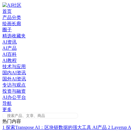
Skip
to
首页
content
产品分类
绘画长廊
圈子
精选收藏夹
AI资讯
AI产品
AI百科
AI教程
技术与应用
国内AI资讯
国外AI资讯
专访与观点
投资与融资
AI办公平台
导航
更多
热门内容
1
探索Transpose AI：区块链数据的强大工具
AI产品
2
Layer