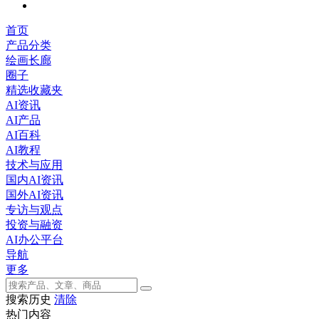
首页
产品分类
绘画长廊
圈子
精选收藏夹
AI资讯
AI产品
AI百科
AI教程
技术与应用
国内AI资讯
国外AI资讯
专访与观点
投资与融资
AI办公平台
导航
更多
搜索历史
清除
热门内容