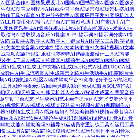
手
AI团队合作
AI园林景观设计
AI围棋
AI图书写作
AI图像
AI图像分
图生图
AI图表应用程序
AI在线学习平台
AI场景图
AI场景拼搭
AI增
时协作工具
AI审查
AI客户服务助手
AI客服应用开发
AI客服机器人
箱
AI工具货币化
AI帮写
AI平台
AI广告创意助手
AI广告助手
AI广
AI悲伤音乐生成
AI情感分析
AI成片
AI打光
AI扩写
AI技术圈
AI技
提取信息
AI提取视频音乐
AI提案PPT
AI提示词
AI提示词分类
AI提
程
AI教育助手
AI数字人
AI数字人一键成片
AI数字员工
AI数字界面
频
AI文本生成音频
AI文本纠错
AI文本转歌曲
AI文本转视频
AI文本
生成视频
AI旅行规划师
AI时装模特
AI智绘服装设计工具
AI智能
服装生成工具
AI机器人构建器
AI标题生成
AI模型
AI模特
AI模特
生图
AI生成
AI生成 工作文档
AI生成Excel公式
AI生成LOGO
AI生
生成歌曲
AI生成流程图
AI生成演示文稿
AI生活助手
AI电商图片生
频
AI礼物想法
AI社区
AI程序辅助平台
AI竞赛服务平台
AI笔记助
画工具
AI绘画提示词
AI绘画灵感
AI绘画素材
AI编写SQL查询
AI
I聊天
AI聊天机器人
AI聊天机器人合集
AI背景生成器
AI背景音乐
创意辅助平台
AI艺术生成器
AI艺术画作提示词
AI艺术资源分享平
觉
AI视觉匹配
AI视频
AI视频会议转录
AI视频分析
AI视频制作
AI
成器
AI视频生成工具
AI视频编辑
AI视频编辑器
AI视频背景替换
AI
计蛋白质
AI设计软件
AI评论生成
AI识别修图
AI诊断
AI语音
AI语音
I辅助功能
AI辅助编码
AI辅导
AI运动员举重训练工具
AI运用工具
AI集成工具
AI静物
AI静物加模特
AI音乐
AI音乐制作平台
AI音乐