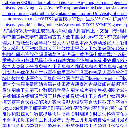
Lab
SurferSEO
tablature
Tableau
tabs
Teach Anything
team management
university
tracking task software
Tracup
translate
translation
translations
t
chords
ultimate guitar
ultimate-guitar.com
uni oxford
University of Oxfo
platforms
video maker
VITS2语言模型
VI设计生成
VS Code 扩展
VS
university
world leading university
Writesonic
XD
XLS
XML
Yoga
your 
人”营销视频
一键生成视频
万彩动画大师官网
上下文窗口
专利翻
学
中国古典文学
中国古籍古书大全
中国版figma
中文AI
中文翻译
理人工智能爱好者学习平台
人人都是艺术家
人像动漫化
人工智
能大模型
人工智能学习
人工智能技术平台
人工智能教学实验室
扫描
代码小浣熊
代码理解与查询
代码生成
代码生成与导出
代码
重构
企业AI创建品牌
企业AI解决方案
企业知识库
企业管理AI
企
数字人
克隆人分身
免费AI工具
免费AI翻译
免费AI配音
免费gpt4
计划
内容优化
内容生成
写作助手
写作工具
写作机器人
写作软件
块链数据集成
医疗人工智能平台
医疗翻译
千帆ModelBuilder
千帆
师
古文
古籍免费网站
古籍在线阅读
古籍查询
古籍查阅
古籍阅读
像转图像工具
图形化数据科学平台
图文成片
图文生视频
图文转
在线翻译
在线翻译学习工具
多功能音频制作工具
多样化绘画风
据竞赛平台
大数据解决方案
大模型
大模型平台
大模型开放平台
SkyCode
天音
子部
字幕识别
字语创作
字语智能
字语智能写作
孟子
反馈和跟踪
实时数据提炼
实时监控
实时翻译
实时语法检查
宣传
平台
度加
度加创作工具
开发者
开发者工具
开发者搜索引擎
开发
架
开源的机器学习库
开源社区
开源简化机器工作学习
开源算法