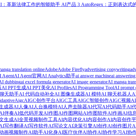
up AI：革新法律工作的智能助手
AI产品
3
AutoRegex：正则表达
manga translation online
Adobe
Adobe Firefly
advertising copywriting
adv
I Agent
AI Agent官网
AI Analytics助手
ai answer machine
ai answerin
AI dubbing
ai excel formula generator
AI image generator
AI manga trans
版
AI PPT生成
AI PPT美化
AI Profiles
AI Programming Tool
AI prompt
码聊天助手
AI 代码自动补全
AI 图像生成器
AI 模特
AI 聊天机器人
A
daptive
Aigc
AIGC创作平台
AIGC工具
AIGC智能创作
AIGC视频
A
品生成器
AI人像
AI人台换模特
AI人声去除器
AI代写
AI代码助手
AI
AI伴奏
AI低代码开发
AI作图
AI作图网站
AI作图软件
AI作画
AI信
全文生成
AI全景视频制作工具
AI内容优化
AI内容创作
AI内容创作
AI写作翻译
AI写作软件
AI写论文
AI决策引擎
AI创作
AI创作图片
I动画视频制作
AI助手
AI化身
AI医疗伙伴
AI协作
AI协作学习
AI协