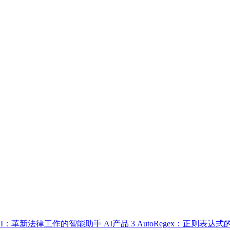
up AI：革新法律工作的智能助手
AI产品
3
AutoRegex：正则表达