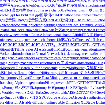
I音频分离
AI音频处理
AI音频录制
AI音频生成3D动画
AI音频素材
文章撰写
Allrecipes
AlterMe
android
API与应用程序集成
Ars Technica
art
bs
BERT语言模型
Best submissive chatbot
BetterYeah
bgm下载
bgm音
ive
chat gpt for kids
Chat gpt提示词
chat4.0
chatbot development
chatbot 
tgpt提示词
Chatgpt提示词方案
ChatGPT歌词创作
Chato
ChatPDF
chor
whiteboard
context
Copilot
copywriting generation
Core Training
CV大
ntain
DataHack
Datawhale
Datawhale社区
deep learning
DeepArt Effect
ks
echowin
echowin ai
Eden AI
educational chatbot
Effidit
ERNIE Plugin
ni
generative ai
generative ai chatbot
get智能写作
GitFluence
GitHub cop
GPT-3
GPT-3.5
GPT-4
GPT-SoVITS
gpt3
GPT3.5
GPT4
GPT4o
GPT4V
itions
HIIT
Hints Sales AI Assistant
HTML
iFoto
image generation
image
 Workouts
Introduction to Neural Networks
it task management software
J
AI
langchain
launchrock
Layerup
learn
learn prompting
learning chatbot
led
rning Mastery
machine translation
macOS 工具
make animation
MANA)
r
Microsoft Research AI for Science
midjourney
Midjourney关键词
Mid
MSK Injury Healing
Nekton
Nijijourney提示词
nirvana
NLP大模型
NoC
Openjourney提示词
Orange Data Mining
overseas marketing materials
o
hotoshop AI
picture generation
Pilates
power tab
PPLeGPT
PPT
PPT翻
pts
Prompt提示交易市场
prompt搜索
prompt社区
PSD
python
Python
s World
sd webui
SDXL Turbo
SeebeyondwithAI
SEO浏览器插件
Servi
ppy
Snappy Gifts
So-VITS-SVC
Source AI
SourceAI
speech synthesis
spe
able diffusion AI
stable diffusion online
Stable Diffusion XL
Stable Dif