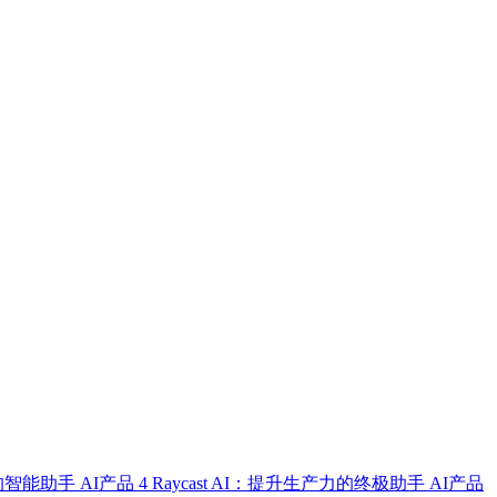
式的智能助手
AI产品
4
Raycast AI：提升生产力的终极助手
AI产品