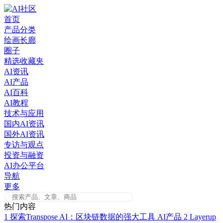
Skip
to
首页
content
产品分类
绘画长廊
圈子
精选收藏夹
AI资讯
AI产品
AI百科
AI教程
技术与应用
国内AI资讯
国外AI资讯
专访与观点
投资与融资
AI办公平台
导航
更多
热门内容
1
探索Transpose AI：区块链数据的强大工具
AI产品
2
Layerup