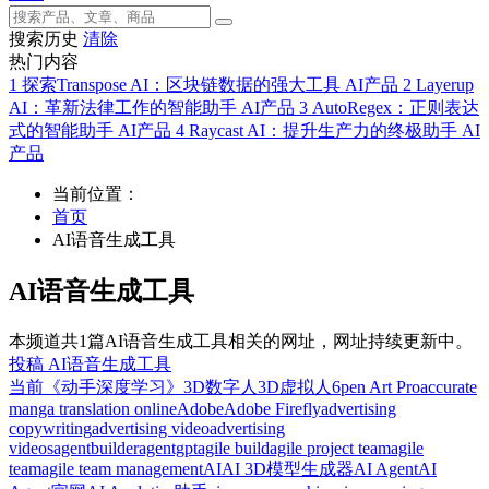
搜索历史
清除
热门内容
1
探索Transpose AI：区块链数据的强大工具
AI产品
2
Layerup
AI：革新法律工作的智能助手
AI产品
3
AutoRegex：正则表达
式的智能助手
AI产品
4
Raycast AI：提升生产力的终极助手
AI
产品
当前位置：
首页
AI语音生成工具
AI语音生成工具
本频道共1篇AI语音生成工具相关的网址，网址持续更新中。
投稿 AI语音生成工具
当前
《动手深度学习》
3D数字人
3D虚拟人
6pen Art Pro
accurate
manga translation online
Adobe
Adobe Firefly
advertising
copywriting
advertising video
advertising
videos
agentbuilder
agentgpt
agile build
agile project team
agile
team
agile team management
AI
AI 3D模型生成器
AI Agent
AI