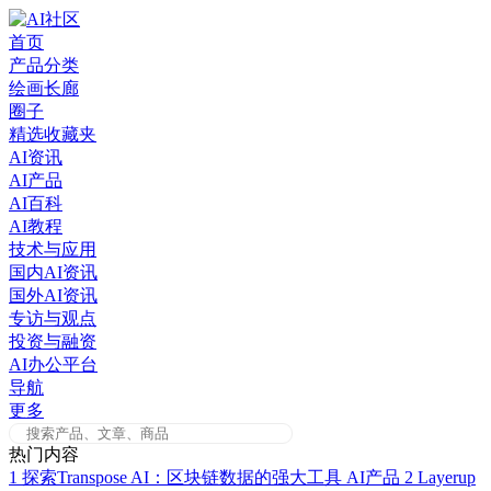
Skip
to
首页
content
产品分类
绘画长廊
圈子
精选收藏夹
AI资讯
AI产品
AI百科
AI教程
技术与应用
国内AI资讯
国外AI资讯
专访与观点
投资与融资
AI办公平台
导航
更多
热门内容
1
探索Transpose AI：区块链数据的强大工具
AI产品
2
Layerup