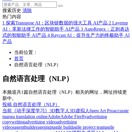
搜索历史
清除
热门内容
1
探索Transpose AI：区块链数据的强大工具
AI产品
2
Layerup
AI：革新法律工作的智能助手
AI产品
3
AutoRegex：正则表达
式的智能助手
AI产品
4
Raycast AI：提升生产力的终极助手
AI
产品
当前位置：
首页
自然语言处理（NLP）
自然语言处理（NLP）
本频道共1篇自然语言处理（NLP）相关的网址，网址持续更
新中。
投稿 自然语言处理（NLP）
当前
《动手深度学习》
3D数字人
3D虚拟人
6pen Art Pro
accurate
manga translation online
Adobe
Adobe Firefly
advertising
copywriting
advertising video
advertising
videos
agentbuilder
agentgpt
agile build
agile project team
agile