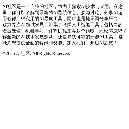
AI社区是一个专业的社区，致力于探索AI技术与应用。在这
里，你可以了解到最新的AI导航信息、参与讨论、分享AI运
用心得，很实用的AI导航工具，同时也是提示词分享平台，
致力专注AI领域发展，汇集了各类人工智能工具，包括自然
语言处理、机器学习、计算机视觉等多个领域。无论你是想了
解全新的AI技术发展趋势，还是寻找可靠的开源AI工具，都
能为您提供全面的资讯和资源。加入我们，开启AI之旅！
©2025 AI社区. All Rights Reserved.